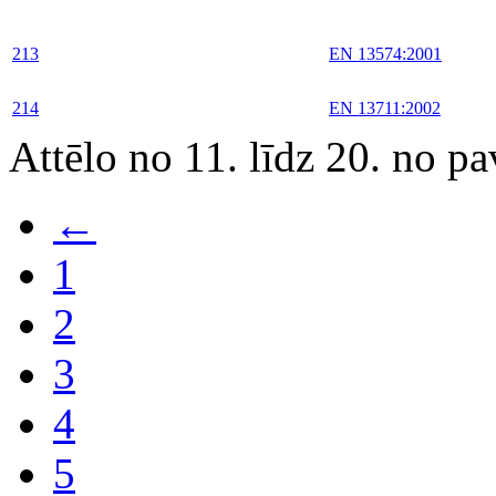
213
EN 13574:2001
214
EN 13711:2002
Attēlo no 11. līdz 20. no p
←
1
2
3
4
5