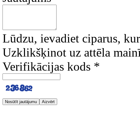
Lūdzu, ievadiet ciparus, kuri
Uzklikšķinot uz attēla mainī
Verifikācijas kods
*
Nosūtīt jautājumu
Aizvērt