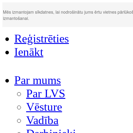
Mēs izmantojam sīkdatnes, lai nodrošinātu jums ērtu vietnes pārlūkoš
izmantošanai.
Reģistrēties
Ienākt
Par mums
Par LVS
Vēsture
Vadība