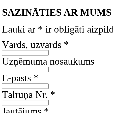
SAZINĀTIES AR MUMS
Lauki ar
*
ir obligāti aizpil
Vārds, uzvārds
*
Uzņēmuma nosaukums
E-pasts
*
Tālruņa Nr.
*
Jautājums
*