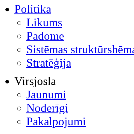
Politika
Likums
Padome
Sistēmas struktūrshēm
Stratēģija
Virsjosla
Jaunumi
Noderīgi
Pakalpojumi