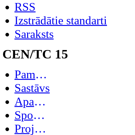
RSS
Izstrādātie standarti
Saraksts
CEN/TC 15
Pamatinformācija
Sastāvs
Apakškomitejas
Spoguļkomitejas
Projekti