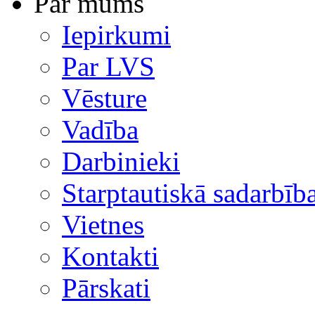
Par mums
Iepirkumi
Par LVS
Vēsture
Vadība
Darbinieki
Starptautiskā sadarbīb
Vietnes
Kontakti
Pārskati