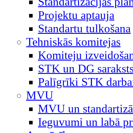
Standartizācijas plā
Projektu aptauja
Standartu tulkošana
Tehniskās komitejas
Komiteju izveidoša
STK un DG sarakst
Palīgrīki STK darb
MVU
MVU un standartizā
Ieguvumi un labā p