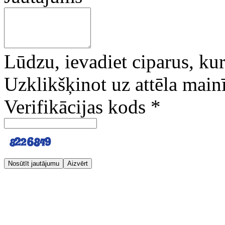
Lūdzu, ievadiet ciparus, kuri
Uzklikšķinot uz attēla mainī
Verifikācijas kods
*
Nosūtīt jautājumu
Aizvērt