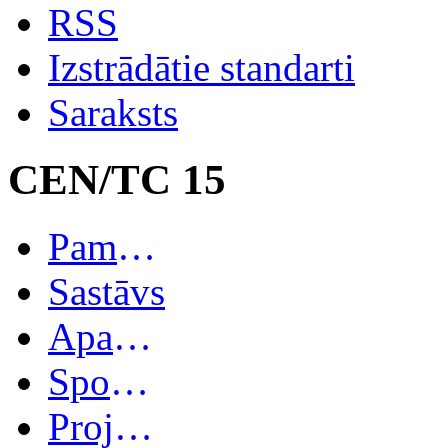
RSS
Izstrādātie standarti
Saraksts
CEN/TC 15
Pamatinformācija
Sastāvs
Apakškomitejas
Spoguļkomitejas
Projekti