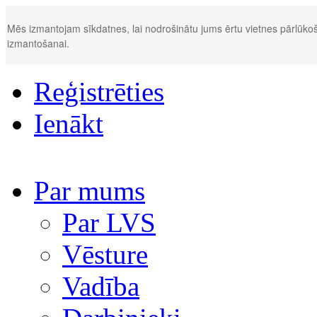
Mēs izmantojam sīkdatnes, lai nodrošinātu jums ērtu vietnes pārlūkoš
izmantošanai.
Reģistrēties
Ienākt
Par mums
Par LVS
Vēsture
Vadība