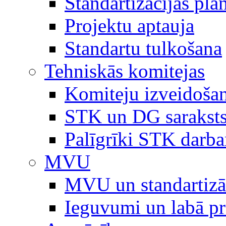
Standartizācijas plā
Projektu aptauja
Standartu tulkošana
Tehniskās komitejas
Komiteju izveidoša
STK un DG sarakst
Palīgrīki STK darb
MVU
MVU un standartizā
Ieguvumi un labā p