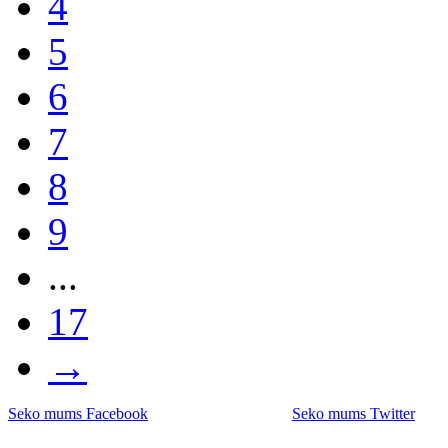
4
5
6
7
8
9
...
17
→
Seko mums Facebook
Seko mums Twitter