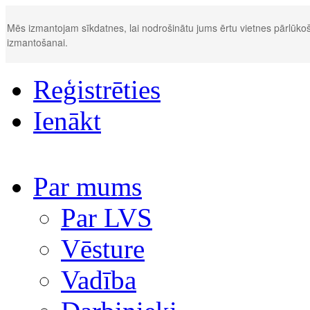
Mēs izmantojam sīkdatnes, lai nodrošinātu jums ērtu vietnes pārlūkoš
izmantošanai.
Reģistrēties
Ienākt
Par mums
Par LVS
Vēsture
Vadība