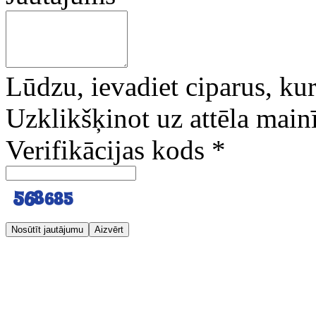
Lūdzu, ievadiet ciparus, kuri
Uzklikšķinot uz attēla mainī
Verifikācijas kods
*
Nosūtīt jautājumu
Aizvērt