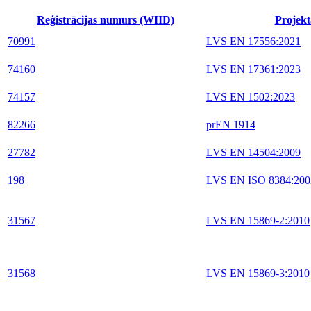
Reģistrācijas numurs (WIID)
Projekt
70991
LVS EN 17556:2021
74160
LVS EN 17361:2023
74157
LVS EN 1502:2023
82266
prEN 1914
27782
LVS EN 14504:2009
198
LVS EN ISO 8384:200
31567
LVS EN 15869-2:2010
31568
LVS EN 15869-3:2010