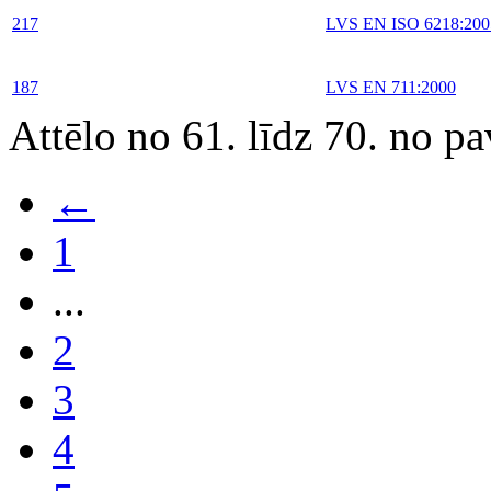
217
LVS EN ISO 6218:200
187
LVS EN 711:2000
Attēlo no 61. līdz 70. no p
←
1
...
2
3
4