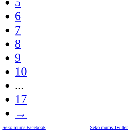
5
6
7
8
9
10
...
17
→
Seko mums Facebook
Seko mums Twitter