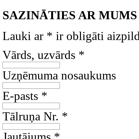
SAZINĀTIES AR MUMS
Lauki ar
*
ir obligāti aizpil
Vārds, uzvārds
*
Uzņēmuma nosaukums
E-pasts
*
Tālruņa Nr.
*
Jautājums
*