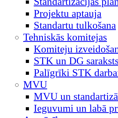
Standartizācijas plā
Projektu aptauja
Standartu tulkošana
Tehniskās komitejas
Komiteju izveidoša
STK un DG sarakst
Palīgrīki STK darb
MVU
MVU un standartizā
Ieguvumi un labā p