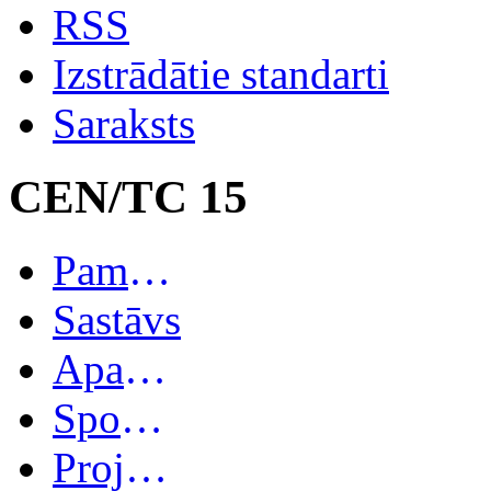
RSS
Izstrādātie standarti
Saraksts
CEN/TC 15
Pamatinformācija
Sastāvs
Apakškomitejas
Spoguļkomitejas
Projekti