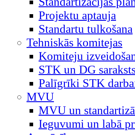
Standartizācijas plā
Projektu aptauja
Standartu tulkošana
Tehniskās komitejas
Komiteju izveidoša
STK un DG sarakst
Palīgrīki STK darb
MVU
MVU un standartizā
Ieguvumi un labā p