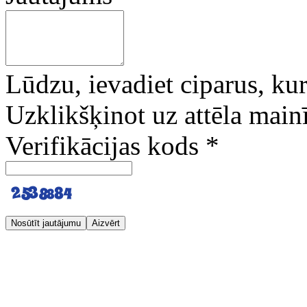
Lūdzu, ievadiet ciparus, kuri
Uzklikšķinot uz attēla mainī
Verifikācijas kods
*
Nosūtīt jautājumu
Aizvērt