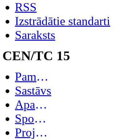
RSS
Izstrādātie standarti
Saraksts
CEN/TC 15
Pamatinformācija
Sastāvs
Apakškomitejas
Spoguļkomitejas
Projekti