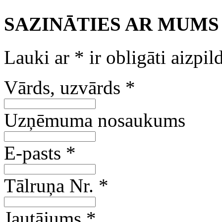
SAZINĀTIES AR MUMS
Lauki ar
*
ir obligāti aizpil
Vārds, uzvārds
*
Uzņēmuma nosaukums
E-pasts
*
Tālruņa Nr.
*
Jautājums
*