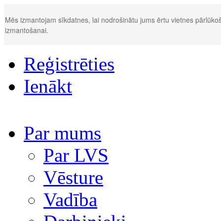
Mēs izmantojam sīkdatnes, lai nodrošinātu jums ērtu vietnes pārlūkoš
izmantošanai.
Reģistrēties
Ienākt
Par mums
Par LVS
Vēsture
Vadība