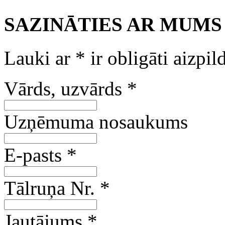
SAZINĀTIES AR MUMS
Lauki ar
*
ir obligāti aizpil
Vārds, uzvārds
*
Uzņēmuma nosaukums
E-pasts
*
Tālruņa Nr.
*
Jautājums
*