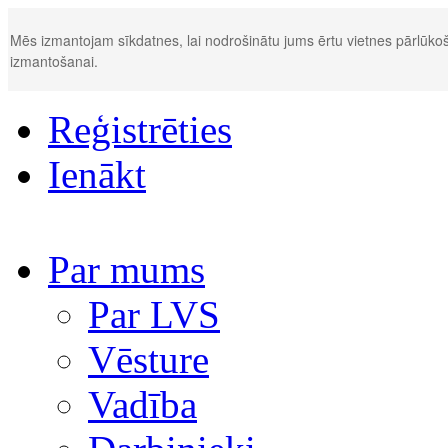
Mēs izmantojam sīkdatnes, lai nodrošinātu jums ērtu vietnes pārlūkoš
izmantošanai.
Reģistrēties
Ienākt
Par mums
Par LVS
Vēsture
Vadība