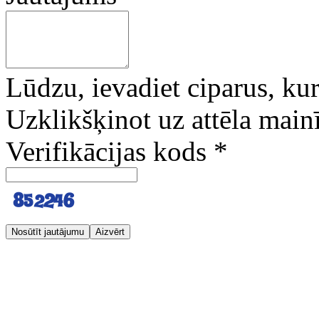
Lūdzu, ievadiet ciparus, kuri
Uzklikšķinot uz attēla mainī
Verifikācijas kods
*
Nosūtīt jautājumu
Aizvērt