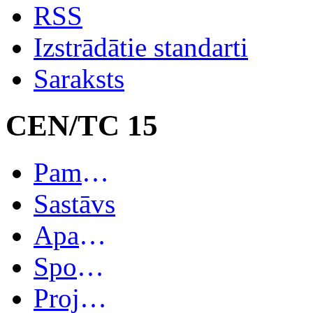
RSS
Izstrādātie standarti
Saraksts
CEN/TC 15
Pamatinformācija
Sastāvs
Apakškomitejas
Spoguļkomitejas
Projekti