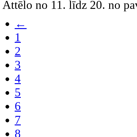
Attēlo no 11. līdz 20. no p
←
1
2
3
4
5
6
7
8