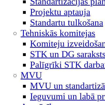
Standartizācijas plā
Projektu aptauja
Standartu tulkošana
Tehniskās komitejas
Komiteju izveidoša
STK un DG sarakst
Palīgrīki STK darb
MVU
MVU un standartizā
Ieguvumi un labā p