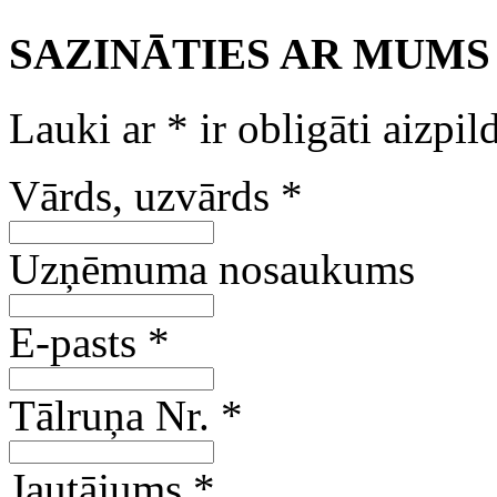
SAZINĀTIES AR MUMS
Lauki ar
*
ir obligāti aizpil
Vārds, uzvārds
*
Uzņēmuma nosaukums
E-pasts
*
Tālruņa Nr.
*
Jautājums
*