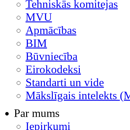
Tehniskās komitejas
MVU
Apmācības
BIM
Būvniecība
Eirokodeksi
Standarti un vide
Mākslīgais intelekts (
Par mums
Iepirkumi