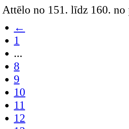
Attēlo no 151. līdz 160. no
←
1
...
8
9
10
11
12