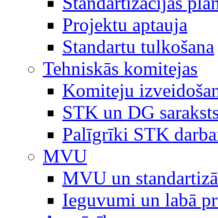
Standartizācijas plā
Projektu aptauja
Standartu tulkošana
Tehniskās komitejas
Komiteju izveidoša
STK un DG sarakst
Palīgrīki STK darb
MVU
MVU un standartizā
Ieguvumi un labā p