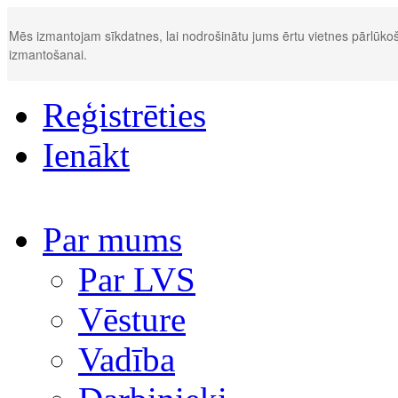
Mēs izmantojam sīkdatnes, lai nodrošinātu jums ērtu vietnes pārlūkoš
izmantošanai.
Reģistrēties
Ienākt
Par mums
Par LVS
Vēsture
Vadība