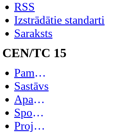
RSS
Izstrādātie standarti
Saraksts
CEN/TC 15
Pamatinformācija
Sastāvs
Apakškomitejas
Spoguļkomitejas
Projekti