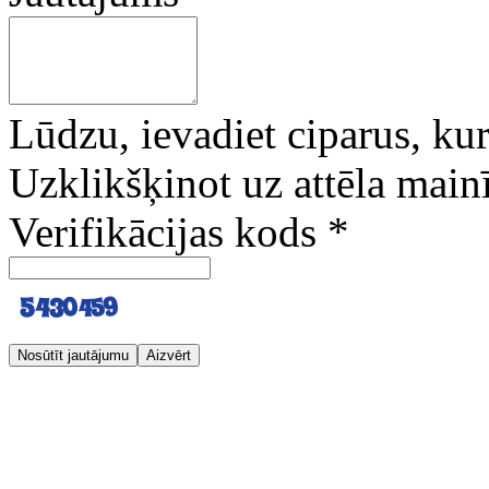
Lūdzu, ievadiet ciparus, kuri
Uzklikšķinot uz attēla mainī
Verifikācijas kods
*
Nosūtīt jautājumu
Aizvērt