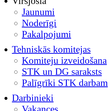
Virsjosla
Jaunumi
Noderīgi
Pakalpojumi
Tehniskās komitejas
Komiteju izveidošana
STK un DG saraksts
Palīgrīki STK darbam
Darbinieki
Vakances