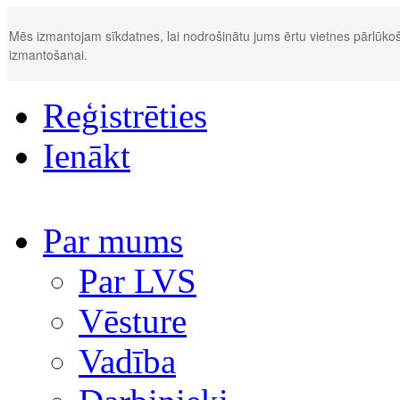
Mēs izmantojam sīkdatnes, lai nodrošinātu jums ērtu vietnes pārlūkoš
izmantošanai.
Reģistrēties
Ienākt
Par mums
Par LVS
Vēsture
Vadība