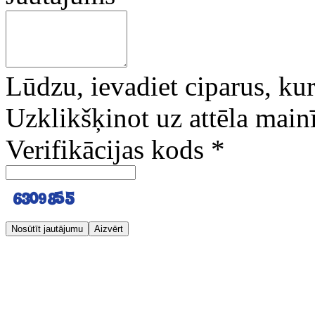
Lūdzu, ievadiet ciparus, kuri
Uzklikšķinot uz attēla mainī
Verifikācijas kods
*
Nosūtīt jautājumu
Aizvērt