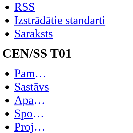
RSS
Izstrādātie standarti
Saraksts
CEN/SS T01
Pamatinformācija
Sastāvs
Apakškomitejas
Spoguļkomitejas
Projekti