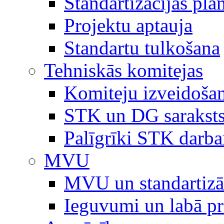
Standartizācijas plā
Projektu aptauja
Standartu tulkošana
Tehniskās komitejas
Komiteju izveidoša
STK un DG sarakst
Palīgrīki STK darb
MVU
MVU un standartizā
Ieguvumi un labā p