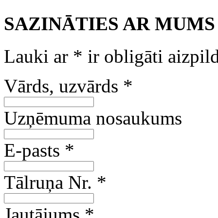
SAZINĀTIES AR MUMS
Lauki ar
*
ir obligāti aizpil
Vārds, uzvārds
*
Uzņēmuma nosaukums
E-pasts
*
Tālruņa Nr.
*
Jautājums
*