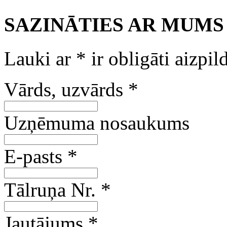
SAZINĀTIES AR MUMS
Lauki ar
*
ir obligāti aizpil
Vārds, uzvārds
*
Uzņēmuma nosaukums
E-pasts
*
Tālruņa Nr.
*
Jautājums
*