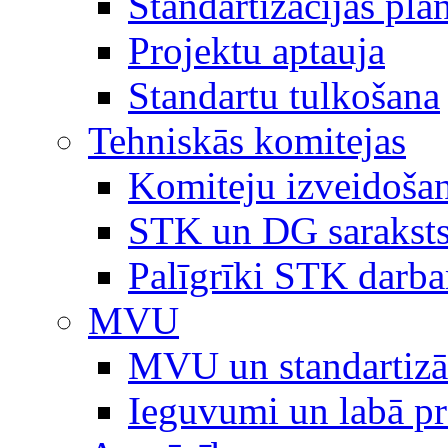
Standartizācijas plā
Projektu aptauja
Standartu tulkošana
Tehniskās komitejas
Komiteju izveidoša
STK un DG sarakst
Palīgrīki STK darb
MVU
MVU un standartizā
Ieguvumi un labā p