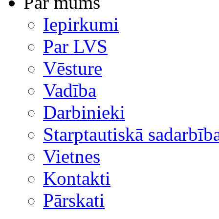
Par mums
Iepirkumi
Par LVS
Vēsture
Vadība
Darbinieki
Starptautiskā sadarbīb
Vietnes
Kontakti
Pārskati