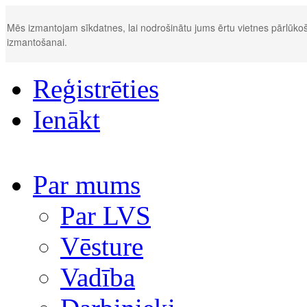
Mēs izmantojam sīkdatnes, lai nodrošinātu jums ērtu vietnes pārlūkoš
izmantošanai.
Reģistrēties
Ienākt
Par mums
Par LVS
Vēsture
Vadība