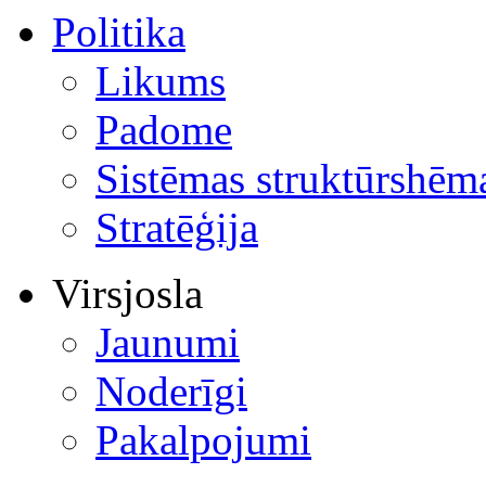
Politika
Likums
Padome
Sistēmas struktūrshēm
Stratēģija
Virsjosla
Jaunumi
Noderīgi
Pakalpojumi