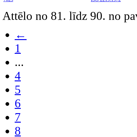
Attēlo no 81. līdz 90. no p
←
1
...
4
5
6
7
8