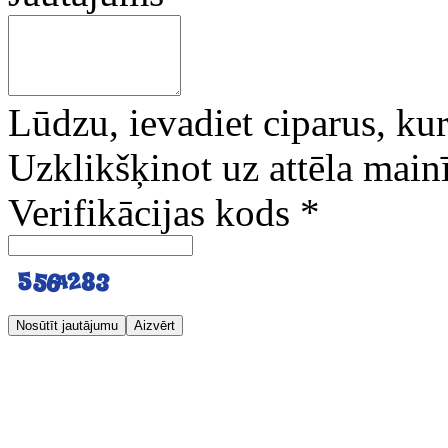
Lūdzu, ievadiet ciparus, kuri
Uzklikšķinot uz attēla mainī
Verifikācijas kods
*
Nosūtīt jautājumu
Aizvērt