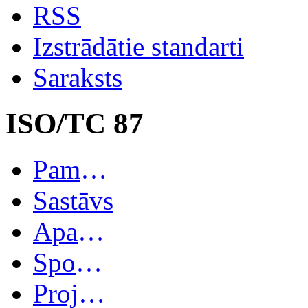
RSS
Izstrādātie standarti
Saraksts
ISO/TC 87
Pamatinformācija
Sastāvs
Apakškomitejas
Spoguļkomitejas
Projekti