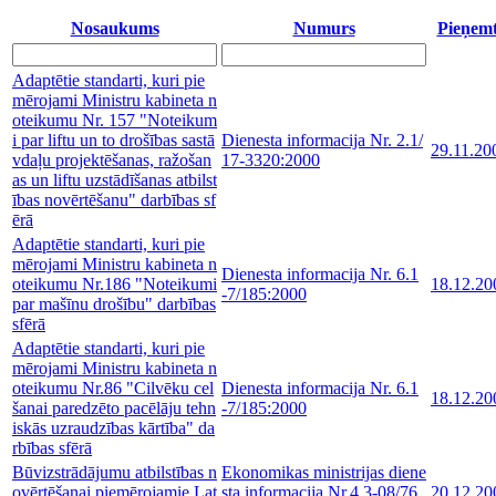
Nosaukums
Numurs
Pieņemt
Adaptētie standarti, kuri pie
mērojami Ministru kabineta n
oteikumu Nr. 157 "Noteikum
i par liftu un to drošības sastā
Dienesta informacija Nr. 2.1/
29.11.20
vdaļu projektēšanas, ražošan
17-3320:2000
as un liftu uzstādīšanas atbilst
ības novērtēšanu" darbības sf
ērā
Adaptētie standarti, kuri pie
mērojami Ministru kabineta n
Dienesta informacija Nr. 6.1
oteikumu Nr.186 "Noteikumi
18.12.20
-7/185:2000
par mašīnu drošību" darbības
sfērā
Adaptētie standarti, kuri pie
mērojami Ministru kabineta n
oteikumu Nr.86 "Cilvēku cel
Dienesta informacija Nr. 6.1
18.12.20
šanai paredzēto pacēlāju tehn
-7/185:2000
iskās uzraudzības kārtība" da
rbības sfērā
Būvizstrādājumu atbilstības n
Ekonomikas ministrijas diene
ovērtēšanai piemērojamie Lat
sta informacija Nr.4.3-08/76
20.12.20