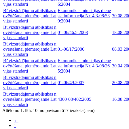
vijas standarti
6:2004
Būvizstrādājumu atbilstības n
Ekonomikas ministrijas diene
ovērtēšanai piemērojamie Lat
sta informacija Nr. 4.3-08/53
30.08.20
vijas standarti
9:2004
Būvizstrādājumu atbilstības n
ovērtēšanai piemērojamie Lat
01-06/46.5:2008
18.08.20
vijas standarti
Būvizstrādājumu atbilstības n
ovērtēšanai piemērojamie Lat
01-06/17:2006
08.03.20
vijas standarti
Būvizstrādājumu atbilstības n
Ekonomikas ministrijas diene
ovērtēšanai piemērojamie Lat
sta informacija Nr. 4.3-08/26
30.04.20
vijas standarti
5:2004
Būvizstrādājumu atbilstības n
ovērtēšanai piemērojamie Lat
01-06/49:2007
20.08.20
vijas standarti
Būvizstrādājumu atbilstības n
ovērtēšanai piemērojamie Lat
4300-08/402:2005
16.08.20
vijas standarti
Attēlo no 1. līdz 10. no pavisam 617 ieraksta(-iem).
←
1