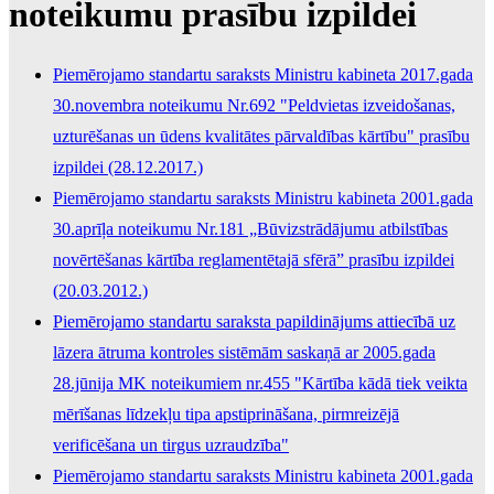
noteikumu prasību izpildei
Piemērojamo standartu saraksts Ministru kabineta 2017.gada
30.novembra noteikumu Nr.692 "Peldvietas izveidošanas,
uzturēšanas un ūdens kvalitātes pārvaldības kārtību" prasību
izpildei (28.12.2017.)
Piemērojamo standartu saraksts Ministru kabineta 2001.gada
30.aprīļa noteikumu Nr.181 „Būvizstrādājumu atbilstības
novērtēšanas kārtība reglamentētajā sfērā” prasību izpildei
(20.03.2012.)
Piemērojamo standartu saraksta papildinājums attiecībā uz
lāzera ātruma kontroles sistēmām saskaņā ar 2005.gada
28.jūnija MK noteikumiem nr.455 "Kārtība kādā tiek veikta
mērīšanas līdzekļu tipa apstiprināšana, pirmreizējā
verificēšana un tirgus uzraudzība"
Piemērojamo standartu saraksts Ministru kabineta 2001.gada