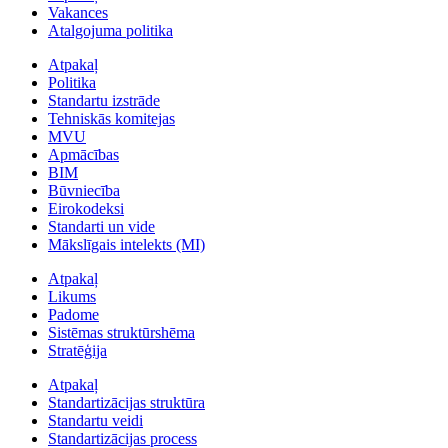
Vakances
Atalgojuma politika
Atpakaļ
Politika
Standartu izstrāde
Tehniskās komitejas
MVU
Apmācības
BIM
Būvniecība
Eirokodeksi
Standarti un vide
Mākslīgais intelekts (MI)
Atpakaļ
Likums
Padome
Sistēmas struktūrshēma
Stratēģija
Atpakaļ
Standartizācijas struktūra
Standartu veidi
Standartizācijas process