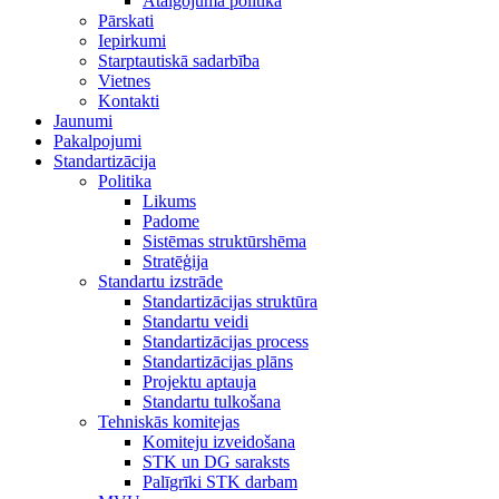
Atalgojuma politika
Pārskati
Iepirkumi
Starptautiskā sadarbība
Vietnes
Kontakti
Jaunumi
Pakalpojumi
Standartizācija
Politika
Likums
Padome
Sistēmas struktūrshēma
Stratēģija
Standartu izstrāde
Standartizācijas struktūra
Standartu veidi
Standartizācijas process
Standartizācijas plāns
Projektu aptauja
Standartu tulkošana
Tehniskās komitejas
Komiteju izveidošana
STK un DG saraksts
Palīgrīki STK darbam