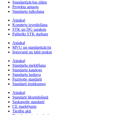
Standartizācijas plāns
Projektu aptauja
Standartu tulkošana
Atpakaļ
Komiteju izveidošana
STK un DG saraksts
Palīgrīki STK darbam
Atpakaļ
MVU un standartizācija
Ieguvumi un labā prakse
Atpakaļ
Standartu meklēšana
Standartu katalogs
Standartu lasītava
Paziņotie standarti
Standarti iepirkumos
Atpakaļ
Standarti likumdošanā
Saskaņotie standarti
CE marķējums
Tiesību akti