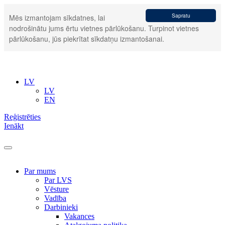
Sapratu
Mēs izmantojam sīkdatnes, lai
nodrošinātu jums ērtu vietnes pārlūkošanu. Turpinot vietnes
pārlūkošanu, jūs piekrītat sīkdatņu izmantošanai.
LV
LV
EN
Reģistrēties
Ienākt
Par mums
Par LVS
Vēsture
Vadība
Darbinieki
Vakances