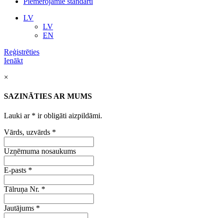
Piemērojamie standarti
LV
LV
EN
Reģistrēties
Ienākt
×
SAZINĀTIES AR MUMS
Lauki ar
*
ir obligāti aizpildāmi.
Vārds, uzvārds
*
Uzņēmuma nosaukums
E-pasts
*
Tālruņa Nr.
*
Jautājums
*