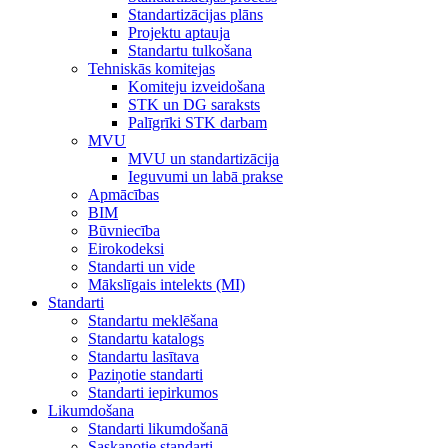
Standartizācijas plāns
Projektu aptauja
Standartu tulkošana
Tehniskās komitejas
Komiteju izveidošana
STK un DG saraksts
Palīgrīki STK darbam
MVU
MVU un standartizācija
Ieguvumi un labā prakse
Apmācības
BIM
Būvniecība
Eirokodeksi
Standarti un vide
Mākslīgais intelekts (MI)
Standarti
Standartu meklēšana
Standartu katalogs
Standartu lasītava
Paziņotie standarti
Standarti iepirkumos
Likumdošana
Standarti likumdošanā
Saskaņotie standarti