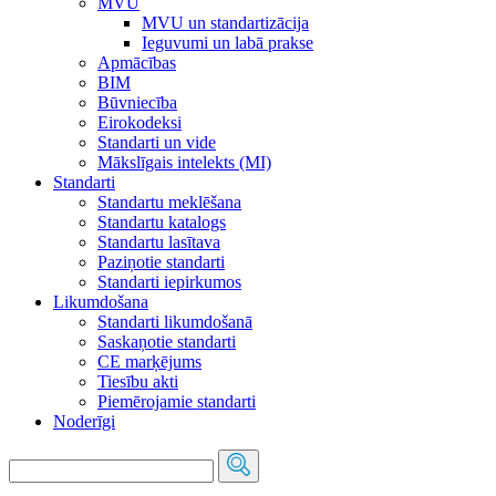
MVU
MVU un standartizācija
Ieguvumi un labā prakse
Apmācības
BIM
Būvniecība
Eirokodeksi
Standarti un vide
Mākslīgais intelekts (MI)
Standarti
Standartu meklēšana
Standartu katalogs
Standartu lasītava
Paziņotie standarti
Standarti iepirkumos
Likumdošana
Standarti likumdošanā
Saskaņotie standarti
CE marķējums
Tiesību akti
Piemērojamie standarti
Noderīgi