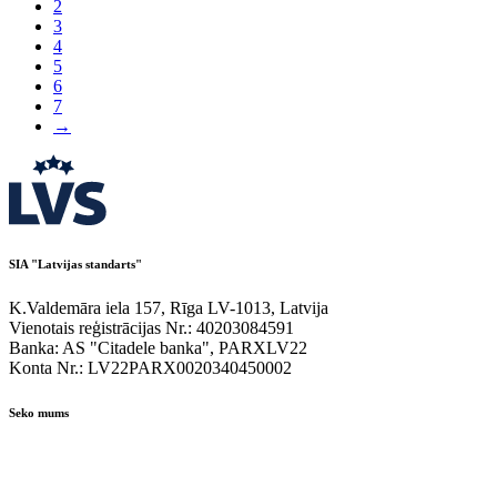
2
3
4
5
6
7
→
SIA "Latvijas standarts"
K.Valdemāra iela 157, Rīga LV-1013, Latvija
Vienotais reģistrācijas Nr.: 40203084591
Banka: AS "Citadele banka", PARXLV22
Konta Nr.: LV22PARX0020340450002
Seko mums