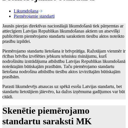
Likumdošana
Piemērojamie standarti
Jaunās pieejas direktīvas nacionālajā likumdošanā tiek pārņemtas ar
attiecīgiem Latvijas Republikas likumdošanas aktiem un atsevišķi
publicētiem piemērojamo standartu sarakstiem tiesību aktos noteikto
prasību izpildei.
Piemērojamo standartu lietošana ir brīvprātīga. Ražotājam vienmēr ir
rīcības brīvība izvēlēties jebkuru tehnisku risinājumu, kurš
nodrošinātu izstrādājuma atbilstību Latvijas Republikas likumdošanā
noteiktajām būtiskajām prasībām. Taču piemērojamo standartu
lietošana nodrošina atbilstību tiesību aktos izvirzītajām būtiskajām
prasībām.
Parasti likumdevējs atsaucas uz spēkā esošu Latvijas standartu, bet
standartu lietotājiem jāievēro, ka dažos izņēmuma gadījumos var būt
citādi.
Skenētie piemērojamo
standartu saraksti MK