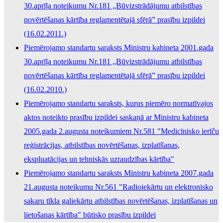
30.aprīļa noteikumu Nr.181 „Būvizstrādājumu atbilstības
novērtēšanas kārtība reglamentētajā sfērā” prasību izpildei
(16.02.2011.)
Piemērojamo standartu saraksts Ministru kabineta 2001.gada
30.aprīļa noteikumu Nr.181 „Būvizstrādājumu atbilstības
novērtēšanas kārtība reglamentētajā sfērā” prasību izpildei
(16.02.2010.)
Piemērojamo standartu saraksts, kurus piemēro normatīvajos
aktos noteikto prasību izpildei saskaņā ar Ministru kabineta
2005.gada 2.augusta noteikumiem Nr.581 "Medicīnisko ierīču
reģistrācijas, atbilstības novērtēšanas, izplatīšanas,
ekspluatācijas un tehniskās uzraudzības kārtība"
Piemērojamo standartu saraksts Ministru kabineta 2007.gada
21.augusta noteikumu Nr.561 "Radioiekārtu un elektronisko
sakaru tīkla galiekārtu atbilstības novērtēšanas, izplatīšanas un
lietošanas kārtība" būtisko prasību izpildei