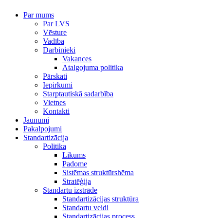
Par mums
Par LVS
Vēsture
Vadība
Darbinieki
Vakances
Atalgojuma politika
Pārskati
Iepirkumi
Starptautiskā sadarbība
Vietnes
Kontakti
Jaunumi
Pakalpojumi
Standartizācija
Politika
Likums
Padome
Sistēmas struktūrshēma
Stratēģija
Standartu izstrāde
Standartizācijas struktūra
Standartu veidi
Standartizācijas process