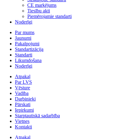
CE marķējums
Tiesību akti
Piemērojamie standarti
Noderīgi
Par mums
Jaunumi
Pakalpojumi
Standartizācija
Standarti
Likumdošana
Noderīgi
Atpakaļ
Par LVS
Vēsture
Vadība
Darbinieki
Pārskati
Iepirkumi
Starptautiskā sadarbība
Vietnes
Kontakti
Atpakaļ