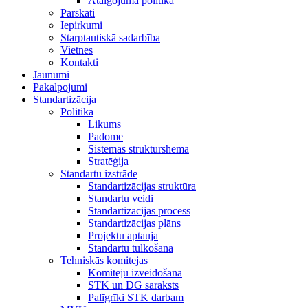
Atalgojuma politika
Pārskati
Iepirkumi
Starptautiskā sadarbība
Vietnes
Kontakti
Jaunumi
Pakalpojumi
Standartizācija
Politika
Likums
Padome
Sistēmas struktūrshēma
Stratēģija
Standartu izstrāde
Standartizācijas struktūra
Standartu veidi
Standartizācijas process
Standartizācijas plāns
Projektu aptauja
Standartu tulkošana
Tehniskās komitejas
Komiteju izveidošana
STK un DG saraksts
Palīgrīki STK darbam