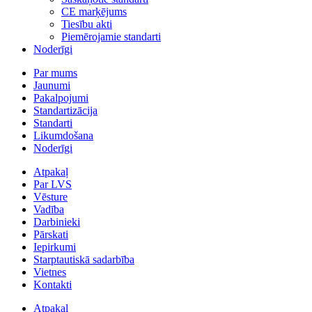
CE marķējums
Tiesību akti
Piemērojamie standarti
Noderīgi
Par mums
Jaunumi
Pakalpojumi
Standartizācija
Standarti
Likumdošana
Noderīgi
Atpakaļ
Par LVS
Vēsture
Vadība
Darbinieki
Pārskati
Iepirkumi
Starptautiskā sadarbība
Vietnes
Kontakti
Atpakaļ