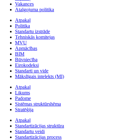
Vakances
Atalgojuma politika
Atpakaļ
Politika
Standartu izstrāde
Tehniskās komitejas
MVU
Apmācības
BIM
Būvniecība
Eirokodeksi
Standarti un vide
Mākslīgais intelekts (MI)
Atpakaļ
Likums
Padome
Sistēmas struktūrshēma
Stratēģija
Atpakaļ
Standartizācijas struktūra
Standartu veidi
Standartizācijas process