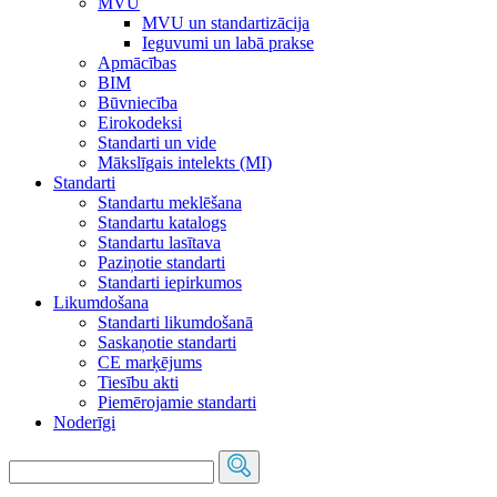
MVU
MVU un standartizācija
Ieguvumi un labā prakse
Apmācības
BIM
Būvniecība
Eirokodeksi
Standarti un vide
Mākslīgais intelekts (MI)
Standarti
Standartu meklēšana
Standartu katalogs
Standartu lasītava
Paziņotie standarti
Standarti iepirkumos
Likumdošana
Standarti likumdošanā
Saskaņotie standarti
CE marķējums
Tiesību akti
Piemērojamie standarti
Noderīgi