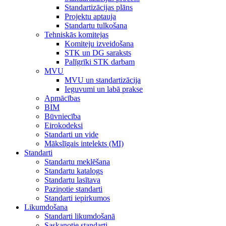
Standartizācijas plāns
Projektu aptauja
Standartu tulkošana
Tehniskās komitejas
Komiteju izveidošana
STK un DG saraksts
Palīgrīki STK darbam
MVU
MVU un standartizācija
Ieguvumi un labā prakse
Apmācības
BIM
Būvniecība
Eirokodeksi
Standarti un vide
Mākslīgais intelekts (MI)
Standarti
Standartu meklēšana
Standartu katalogs
Standartu lasītava
Paziņotie standarti
Standarti iepirkumos
Likumdošana
Standarti likumdošanā
Saskaņotie standarti