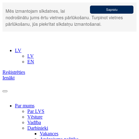
Sapratu
Mēs izmantojam sīkdatnes, lai
nodrošinātu jums ērtu vietnes pārlūkošanu. Turpinot vietnes
pārlūkošanu, jūs piekrītat sīkdatņu izmantošanai.
LV
LV
EN
Reģistrēties
Ienākt
Par mums
Par LVS
Vēsture
Vadība
Darbinieki
Vakances