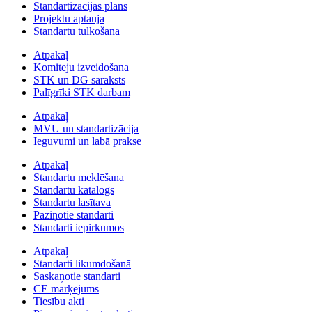
Standartizācijas plāns
Projektu aptauja
Standartu tulkošana
Atpakaļ
Komiteju izveidošana
STK un DG saraksts
Palīgrīki STK darbam
Atpakaļ
MVU un standartizācija
Ieguvumi un labā prakse
Atpakaļ
Standartu meklēšana
Standartu katalogs
Standartu lasītava
Paziņotie standarti
Standarti iepirkumos
Atpakaļ
Standarti likumdošanā
Saskaņotie standarti
CE marķējums
Tiesību akti