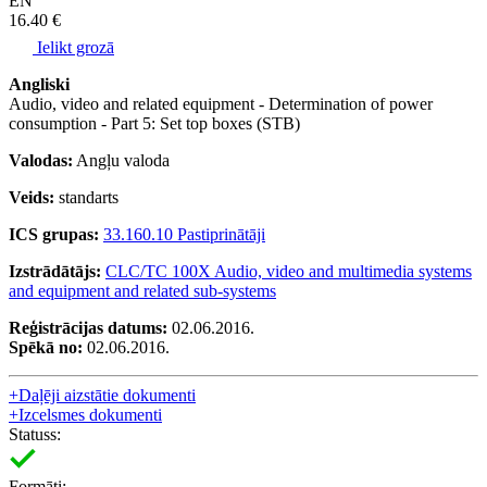
EN
16.40 €
Ielikt grozā
Angliski
Audio, video and related equipment - Determination of power
consumption - Part 5: Set top boxes (STB)
Valodas:
Angļu valoda
Veids:
standarts
ICS grupas:
33.160.10 Pastiprinātāji
Izstrādātājs:
CLC/TC 100X Audio, video and multimedia systems
and equipment and related sub-systems
Reģistrācijas datums:
02.06.2016.
Spēkā no:
02.06.2016.
+
Daļēji aizstātie dokumenti
+
Izcelsmes dokumenti
Statuss:
Formāti: