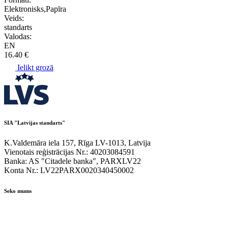
Elektronisks,Papīra
Veids:
standarts
Valodas:
EN
16.40 €
Ielikt grozā
SIA "Latvijas standarts"
K.Valdemāra iela 157, Rīga LV-1013, Latvija
Vienotais reģistrācijas Nr.: 40203084591
Banka: AS "Citadele banka", PARXLV22
Konta Nr.: LV22PARX0020340450002
Seko mums