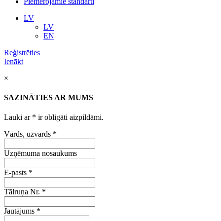
Piemērojamie standarti
LV
LV
EN
Reģistrēties
Ienākt
×
SAZINĀTIES AR MUMS
Lauki ar
*
ir obligāti aizpildāmi.
Vārds, uzvārds
*
Uzņēmuma nosaukums
E-pasts
*
Tālruņa Nr.
*
Jautājums
*