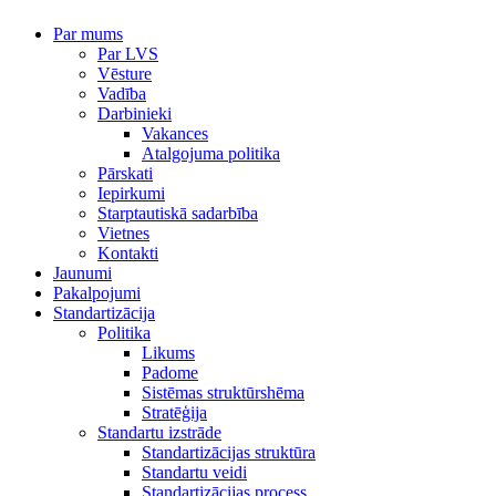
Par mums
Par LVS
Vēsture
Vadība
Darbinieki
Vakances
Atalgojuma politika
Pārskati
Iepirkumi
Starptautiskā sadarbība
Vietnes
Kontakti
Jaunumi
Pakalpojumi
Standartizācija
Politika
Likums
Padome
Sistēmas struktūrshēma
Stratēģija
Standartu izstrāde
Standartizācijas struktūra
Standartu veidi
Standartizācijas process