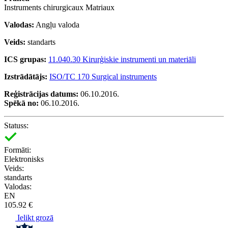
Instruments chirurgicaux Matriaux
Valodas:
Angļu valoda
Veids:
standarts
ICS grupas:
11.040.30 Kirurģiskie instrumenti un materiāli
Izstrādātājs:
ISO/TC 170 Surgical instruments
Reģistrācijas datums:
06.10.2016.
Spēkā no:
06.10.2016.
Statuss:
Formāti:
Elektronisks
Veids:
standarts
Valodas:
EN
105.92 €
Ielikt grozā