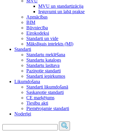
MVU
MVU un standartizācija
Ieguvumi un labā prakse
Apmācības
BIM
Būvniecība
Eirokodeksi
Standarti un vide
Mākslīgais intelekts (MI)
Standarti
Standartu meklēšana
Standartu katalogs
Standartu lasītava
Paziņotie standarti
Standarti iepirkumos
Likumdošana
Standarti likumdošanā
Saskaņotie standarti
CE marķējums
Tiesību akti
Piemērojamie standarti
Noderīgi