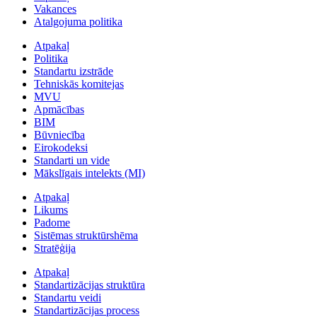
Vakances
Atalgojuma politika
Atpakaļ
Politika
Standartu izstrāde
Tehniskās komitejas
MVU
Apmācības
BIM
Būvniecība
Eirokodeksi
Standarti un vide
Mākslīgais intelekts (MI)
Atpakaļ
Likums
Padome
Sistēmas struktūrshēma
Stratēģija
Atpakaļ
Standartizācijas struktūra
Standartu veidi
Standartizācijas process