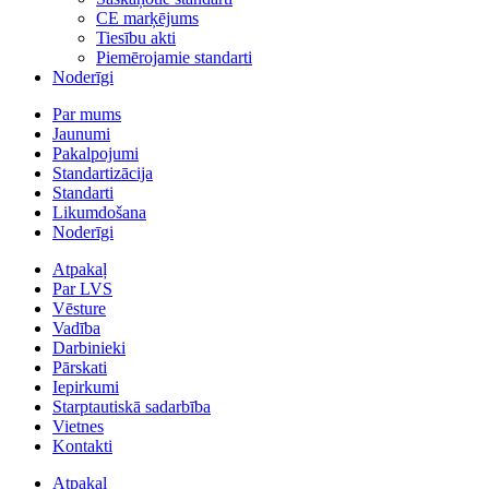
CE marķējums
Tiesību akti
Piemērojamie standarti
Noderīgi
Par mums
Jaunumi
Pakalpojumi
Standartizācija
Standarti
Likumdošana
Noderīgi
Atpakaļ
Par LVS
Vēsture
Vadība
Darbinieki
Pārskati
Iepirkumi
Starptautiskā sadarbība
Vietnes
Kontakti
Atpakaļ