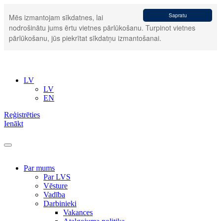
Sapratu
Mēs izmantojam sīkdatnes, lai
nodrošinātu jums ērtu vietnes pārlūkošanu. Turpinot vietnes
pārlūkošanu, jūs piekrītat sīkdatņu izmantošanai.
LV
LV
EN
Reģistrēties
Ienākt
Par mums
Par LVS
Vēsture
Vadība
Darbinieki
Vakances