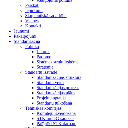
Atalgojuma politika
Pārskati
Iepirkumi
Starptautiskā sadarbība
Vietnes
Kontakti
Jaunumi
Pakalpojumi
Standartizācija
Politika
Likums
Padome
Sistēmas struktūrshēma
Stratēģija
Standartu izstrāde
Standartizācijas struktūra
Standartu veidi
Standartizācijas process
Standartizācijas plāns
Projektu aptauja
Standartu tulkošana
Tehniskās komitejas
Komiteju izveidošana
STK un DG saraksts
Palīgrīki STK darbam