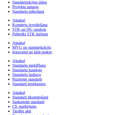
Standartizācijas plāns
Projektu aptauja
Standartu tulkošana
Atpakaļ
Komiteju izveidošana
STK un DG saraksts
Palīgrīki STK darbam
Atpakaļ
MVU un standartizācija
Ieguvumi un labā prakse
Atpakaļ
Standartu meklēšana
Standartu katalogs
Standartu lasītava
Paziņotie standarti
Standarti iepirkumos
Atpakaļ
Standarti likumdošanā
Saskaņotie standarti
CE marķējums
Tiesību akti