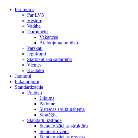
Par mums
Par LVS
Vēsture
Vadība
Darbinieki
Vakances
Atalgojuma politika
Pārskati
Iepirkumi
Starptautiskā sadarbība
Vietnes
Kontakti
Jaunumi
Pakalpojumi
Standartizācija
Politika
Likums
Padome
Sistēmas struktūrshēma
Stratēģija
Standartu izstrāde
Standartizācijas struktūra
Standartu veidi
Standartizācijas process