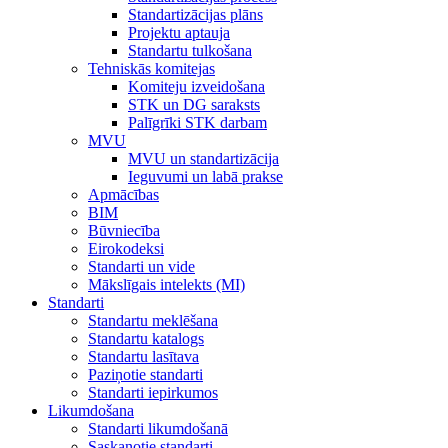
Standartizācijas plāns
Projektu aptauja
Standartu tulkošana
Tehniskās komitejas
Komiteju izveidošana
STK un DG saraksts
Palīgrīki STK darbam
MVU
MVU un standartizācija
Ieguvumi un labā prakse
Apmācības
BIM
Būvniecība
Eirokodeksi
Standarti un vide
Mākslīgais intelekts (MI)
Standarti
Standartu meklēšana
Standartu katalogs
Standartu lasītava
Paziņotie standarti
Standarti iepirkumos
Likumdošana
Standarti likumdošanā
Saskaņotie standarti