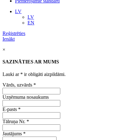
Piemērojamie standarti
LV
LV
EN
Reģistrēties
Ienākt
×
SAZINĀTIES AR MUMS
Lauki ar
*
ir obligāti aizpildāmi.
Vārds, uzvārds
*
Uzņēmuma nosaukums
E-pasts
*
Tālruņa Nr.
*
Jautājums
*