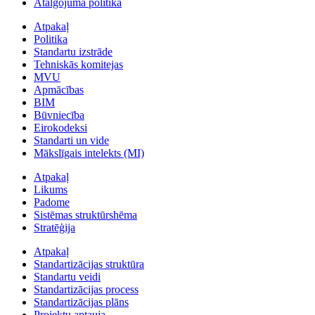
Atalgojuma politika
Atpakaļ
Politika
Standartu izstrāde
Tehniskās komitejas
MVU
Apmācības
BIM
Būvniecība
Eirokodeksi
Standarti un vide
Mākslīgais intelekts (MI)
Atpakaļ
Likums
Padome
Sistēmas struktūrshēma
Stratēģija
Atpakaļ
Standartizācijas struktūra
Standartu veidi
Standartizācijas process
Standartizācijas plāns
Projektu aptauja