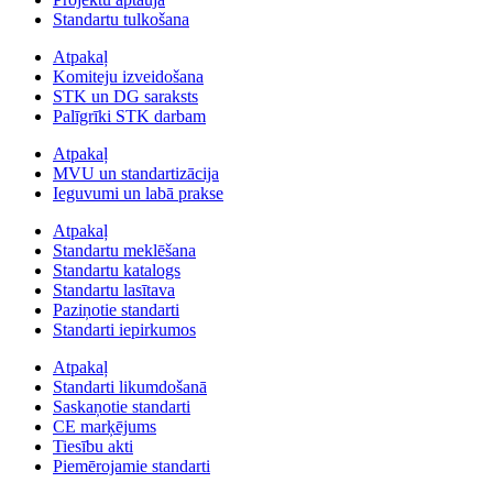
Standartu tulkošana
Atpakaļ
Komiteju izveidošana
STK un DG saraksts
Palīgrīki STK darbam
Atpakaļ
MVU un standartizācija
Ieguvumi un labā prakse
Atpakaļ
Standartu meklēšana
Standartu katalogs
Standartu lasītava
Paziņotie standarti
Standarti iepirkumos
Atpakaļ
Standarti likumdošanā
Saskaņotie standarti
CE marķējums
Tiesību akti
Piemērojamie standarti