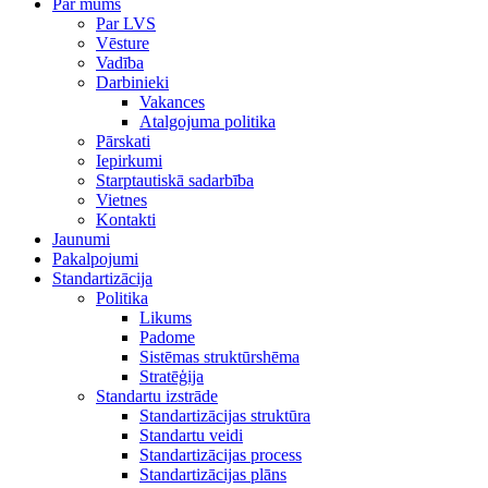
Par mums
Par LVS
Vēsture
Vadība
Darbinieki
Vakances
Atalgojuma politika
Pārskati
Iepirkumi
Starptautiskā sadarbība
Vietnes
Kontakti
Jaunumi
Pakalpojumi
Standartizācija
Politika
Likums
Padome
Sistēmas struktūrshēma
Stratēģija
Standartu izstrāde
Standartizācijas struktūra
Standartu veidi
Standartizācijas process
Standartizācijas plāns