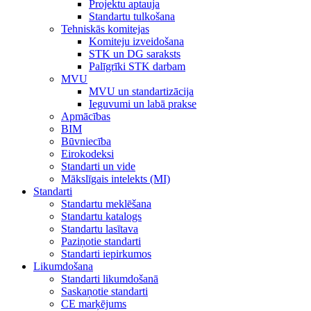
Projektu aptauja
Standartu tulkošana
Tehniskās komitejas
Komiteju izveidošana
STK un DG saraksts
Palīgrīki STK darbam
MVU
MVU un standartizācija
Ieguvumi un labā prakse
Apmācības
BIM
Būvniecība
Eirokodeksi
Standarti un vide
Mākslīgais intelekts (MI)
Standarti
Standartu meklēšana
Standartu katalogs
Standartu lasītava
Paziņotie standarti
Standarti iepirkumos
Likumdošana
Standarti likumdošanā
Saskaņotie standarti
CE marķējums