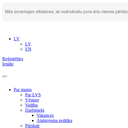
Mēs izmantojam sīkdatnes, lai nodrošinātu jums ērtu vietnes pārlūko
LV
LV
EN
Reģistrēties
Ienākt
Par mums
Par LVS
Vēsture
Vadība
Darbinieki
Vakances
Atalgojuma politika
Pārskati