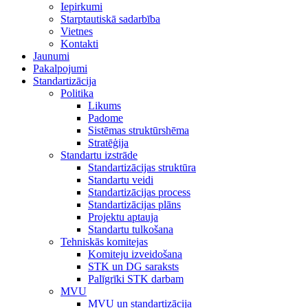
Iepirkumi
Starptautiskā sadarbība
Vietnes
Kontakti
Jaunumi
Pakalpojumi
Standartizācija
Politika
Likums
Padome
Sistēmas struktūrshēma
Stratēģija
Standartu izstrāde
Standartizācijas struktūra
Standartu veidi
Standartizācijas process
Standartizācijas plāns
Projektu aptauja
Standartu tulkošana
Tehniskās komitejas
Komiteju izveidošana
STK un DG saraksts
Palīgrīki STK darbam
MVU
MVU un standartizācija