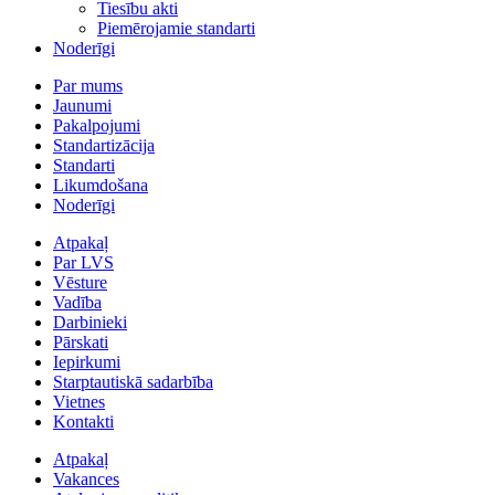
Tiesību akti
Piemērojamie standarti
Noderīgi
Par mums
Jaunumi
Pakalpojumi
Standartizācija
Standarti
Likumdošana
Noderīgi
Atpakaļ
Par LVS
Vēsture
Vadība
Darbinieki
Pārskati
Iepirkumi
Starptautiskā sadarbība
Vietnes
Kontakti
Atpakaļ
Vakances