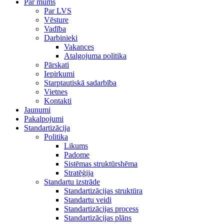
Par mums
Par LVS
Vēsture
Vadība
Darbinieki
Vakances
Atalgojuma politika
Pārskati
Iepirkumi
Starptautiskā sadarbība
Vietnes
Kontakti
Jaunumi
Pakalpojumi
Standartizācija
Politika
Likums
Padome
Sistēmas struktūrshēma
Stratēģija
Standartu izstrāde
Standartizācijas struktūra
Standartu veidi
Standartizācijas process
Standartizācijas plāns