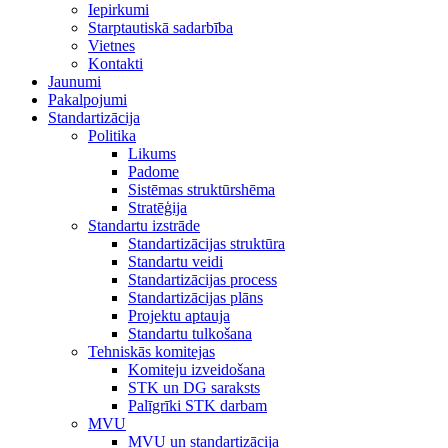
Iepirkumi
Starptautiskā sadarbība
Vietnes
Kontakti
Jaunumi
Pakalpojumi
Standartizācija
Politika
Likums
Padome
Sistēmas struktūrshēma
Stratēģija
Standartu izstrāde
Standartizācijas struktūra
Standartu veidi
Standartizācijas process
Standartizācijas plāns
Projektu aptauja
Standartu tulkošana
Tehniskās komitejas
Komiteju izveidošana
STK un DG saraksts
Palīgrīki STK darbam
MVU
MVU un standartizācija