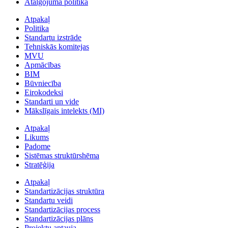
Atalgojuma politika
Atpakaļ
Politika
Standartu izstrāde
Tehniskās komitejas
MVU
Apmācības
BIM
Būvniecība
Eirokodeksi
Standarti un vide
Mākslīgais intelekts (MI)
Atpakaļ
Likums
Padome
Sistēmas struktūrshēma
Stratēģija
Atpakaļ
Standartizācijas struktūra
Standartu veidi
Standartizācijas process
Standartizācijas plāns
Projektu aptauja