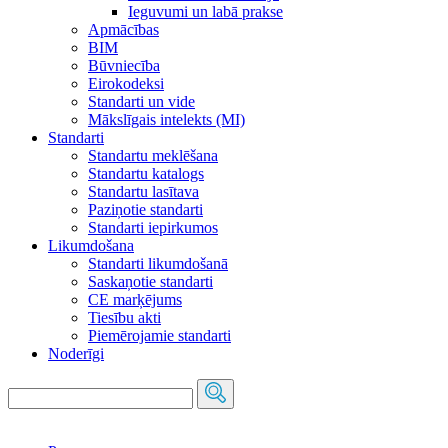
Ieguvumi un labā prakse
Apmācības
BIM
Būvniecība
Eirokodeksi
Standarti un vide
Mākslīgais intelekts (MI)
Standarti
Standartu meklēšana
Standartu katalogs
Standartu lasītava
Paziņotie standarti
Standarti iepirkumos
Likumdošana
Standarti likumdošanā
Saskaņotie standarti
CE marķējums
Tiesību akti
Piemērojamie standarti
Noderīgi