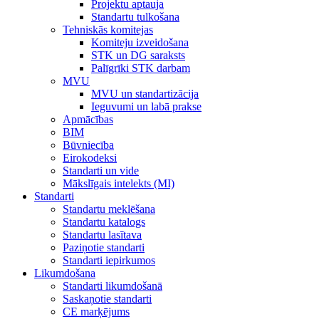
Projektu aptauja
Standartu tulkošana
Tehniskās komitejas
Komiteju izveidošana
STK un DG saraksts
Palīgrīki STK darbam
MVU
MVU un standartizācija
Ieguvumi un labā prakse
Apmācības
BIM
Būvniecība
Eirokodeksi
Standarti un vide
Mākslīgais intelekts (MI)
Standarti
Standartu meklēšana
Standartu katalogs
Standartu lasītava
Paziņotie standarti
Standarti iepirkumos
Likumdošana
Standarti likumdošanā
Saskaņotie standarti
CE marķējums