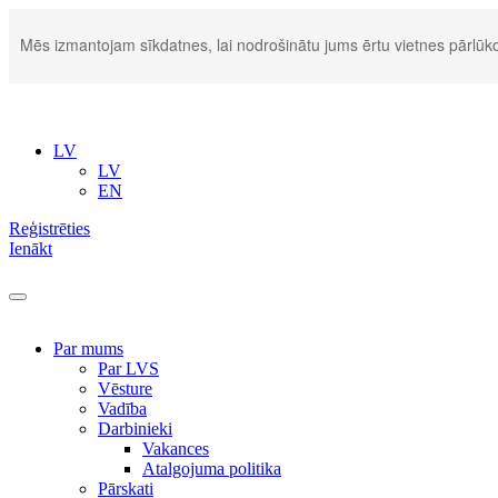
Mēs izmantojam sīkdatnes, lai nodrošinātu jums ērtu vietnes pārlūko
LV
LV
EN
Reģistrēties
Ienākt
Par mums
Par LVS
Vēsture
Vadība
Darbinieki
Vakances
Atalgojuma politika
Pārskati