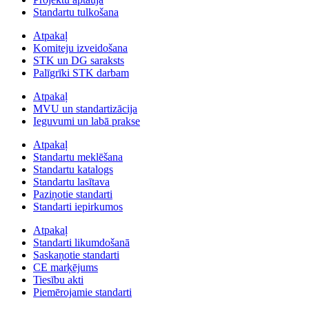
Standartu tulkošana
Atpakaļ
Komiteju izveidošana
STK un DG saraksts
Palīgrīki STK darbam
Atpakaļ
MVU un standartizācija
Ieguvumi un labā prakse
Atpakaļ
Standartu meklēšana
Standartu katalogs
Standartu lasītava
Paziņotie standarti
Standarti iepirkumos
Atpakaļ
Standarti likumdošanā
Saskaņotie standarti
CE marķējums
Tiesību akti
Piemērojamie standarti