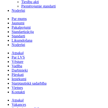
Tiesību akti
Piemērojamie standarti
Noderīgi
Par mums
Jaunumi
Pakalpojumi
Standartizācija
Standarti
Likumdošana
Noderīgi
Atpakaļ
Par LVS
Vēsture
Vadība
Darbinieki
Pārskati
Iepirkumi
Starptautiskā sadarbība
Vietnes
Kontakti
Atpakaļ
Vakances