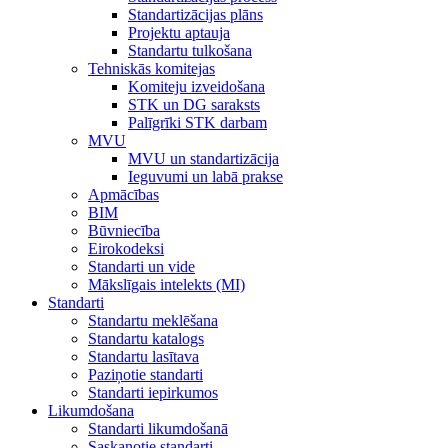
Standartizācijas plāns
Projektu aptauja
Standartu tulkošana
Tehniskās komitejas
Komiteju izveidošana
STK un DG saraksts
Palīgrīki STK darbam
MVU
MVU un standartizācija
Ieguvumi un labā prakse
Apmācības
BIM
Būvniecība
Eirokodeksi
Standarti un vide
Mākslīgais intelekts (MI)
Standarti
Standartu meklēšana
Standartu katalogs
Standartu lasītava
Paziņotie standarti
Standarti iepirkumos
Likumdošana
Standarti likumdošanā
Saskaņotie standarti