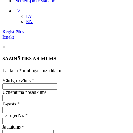
Piemērojamie standarti
LV
LV
EN
Reģistrēties
Ienākt
×
SAZINĀTIES AR MUMS
Lauki ar
*
ir obligāti aizpildāmi.
Vārds, uzvārds
*
Uzņēmuma nosaukums
E-pasts
*
Tālruņa Nr.
*
Jautājums
*