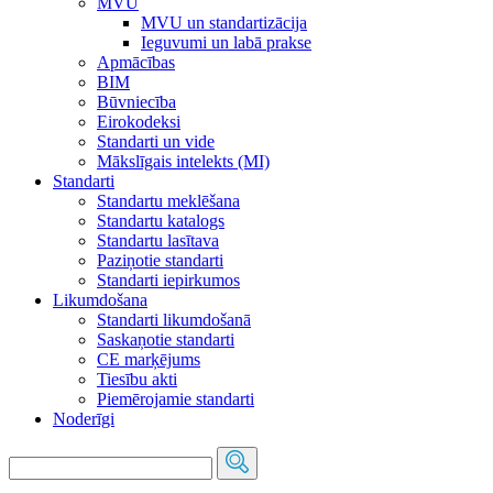
MVU
MVU un standartizācija
Ieguvumi un labā prakse
Apmācības
BIM
Būvniecība
Eirokodeksi
Standarti un vide
Mākslīgais intelekts (MI)
Standarti
Standartu meklēšana
Standartu katalogs
Standartu lasītava
Paziņotie standarti
Standarti iepirkumos
Likumdošana
Standarti likumdošanā
Saskaņotie standarti
CE marķējums
Tiesību akti
Piemērojamie standarti
Noderīgi