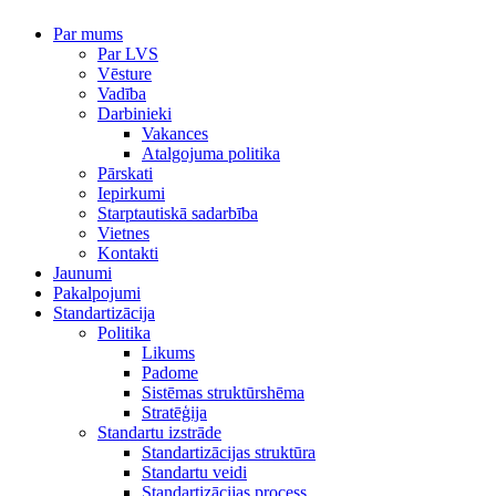
Par mums
Par LVS
Vēsture
Vadība
Darbinieki
Vakances
Atalgojuma politika
Pārskati
Iepirkumi
Starptautiskā sadarbība
Vietnes
Kontakti
Jaunumi
Pakalpojumi
Standartizācija
Politika
Likums
Padome
Sistēmas struktūrshēma
Stratēģija
Standartu izstrāde
Standartizācijas struktūra
Standartu veidi
Standartizācijas process