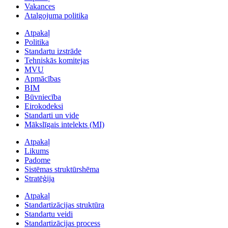
Vakances
Atalgojuma politika
Atpakaļ
Politika
Standartu izstrāde
Tehniskās komitejas
MVU
Apmācības
BIM
Būvniecība
Eirokodeksi
Standarti un vide
Mākslīgais intelekts (MI)
Atpakaļ
Likums
Padome
Sistēmas struktūrshēma
Stratēģija
Atpakaļ
Standartizācijas struktūra
Standartu veidi
Standartizācijas process