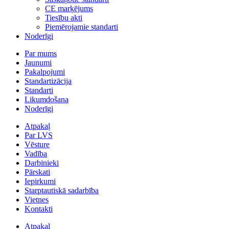
CE marķējums
Tiesību akti
Piemērojamie standarti
Noderīgi
Par mums
Jaunumi
Pakalpojumi
Standartizācija
Standarti
Likumdošana
Noderīgi
Atpakaļ
Par LVS
Vēsture
Vadība
Darbinieki
Pārskati
Iepirkumi
Starptautiskā sadarbība
Vietnes
Kontakti
Atpakaļ