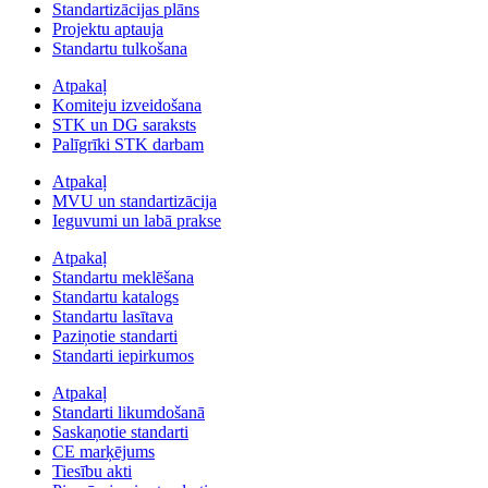
Standartizācijas plāns
Projektu aptauja
Standartu tulkošana
Atpakaļ
Komiteju izveidošana
STK un DG saraksts
Palīgrīki STK darbam
Atpakaļ
MVU un standartizācija
Ieguvumi un labā prakse
Atpakaļ
Standartu meklēšana
Standartu katalogs
Standartu lasītava
Paziņotie standarti
Standarti iepirkumos
Atpakaļ
Standarti likumdošanā
Saskaņotie standarti
CE marķējums
Tiesību akti