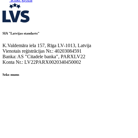
SIA "Latvijas standarts"
K.Valdemāra iela 157, Rīga LV-1013, Latvija
Vienotais reģistrācijas Nr.: 40203084591
Banka: AS "Citadele banka", PARXLV22
Konta Nr.: LV22PARX0020340450002
Seko mums