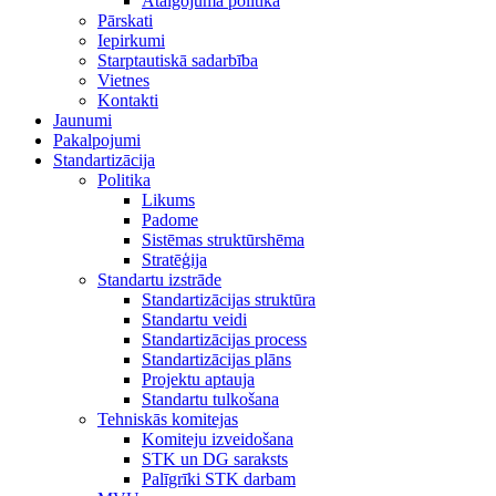
Atalgojuma politika
Pārskati
Iepirkumi
Starptautiskā sadarbība
Vietnes
Kontakti
Jaunumi
Pakalpojumi
Standartizācija
Politika
Likums
Padome
Sistēmas struktūrshēma
Stratēģija
Standartu izstrāde
Standartizācijas struktūra
Standartu veidi
Standartizācijas process
Standartizācijas plāns
Projektu aptauja
Standartu tulkošana
Tehniskās komitejas
Komiteju izveidošana
STK un DG saraksts
Palīgrīki STK darbam