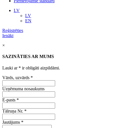
Piemērojamie standarti
LV
LV
EN
Reģistrēties
Ienākt
×
SAZINĀTIES AR MUMS
Lauki ar
*
ir obligāti aizpildāmi.
Vārds, uzvārds
*
Uzņēmuma nosaukums
E-pasts
*
Tālruņa Nr.
*
Jautājums
*