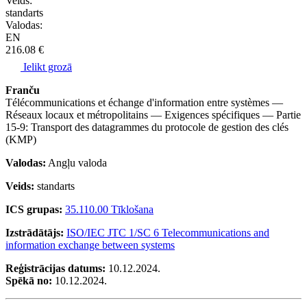
Veids:
standarts
Valodas:
EN
216.08 €
Ielikt grozā
Franču
Télécommunications et échange d'information entre systèmes —
Réseaux locaux et métropolitains — Exigences spécifiques — Partie
15-9: Transport des datagrammes du protocole de gestion des clés
(KMP)
Valodas:
Angļu valoda
Veids:
standarts
ICS grupas:
35.110.00 Tīklošana
Izstrādātājs:
ISO/IEC JTC 1/SC 6 Telecommunications and
information exchange between systems
Reģistrācijas datums:
10.12.2024.
Spēkā no:
10.12.2024.