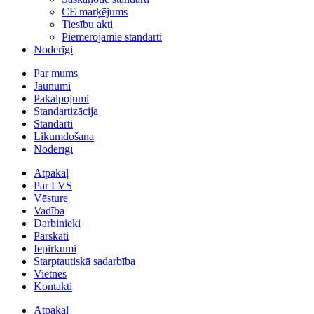
CE marķējums
Tiesību akti
Piemērojamie standarti
Noderīgi
Par mums
Jaunumi
Pakalpojumi
Standartizācija
Standarti
Likumdošana
Noderīgi
Atpakaļ
Par LVS
Vēsture
Vadība
Darbinieki
Pārskati
Iepirkumi
Starptautiskā sadarbība
Vietnes
Kontakti
Atpakaļ