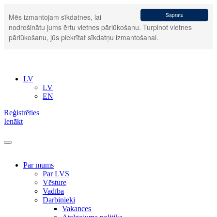
Sapratu
Mēs izmantojam sīkdatnes, lai
nodrošinātu jums ērtu vietnes pārlūkošanu. Turpinot vietnes
pārlūkošanu, jūs piekrītat sīkdatņu izmantošanai.
LV
LV
EN
Reģistrēties
Ienākt
Par mums
Par LVS
Vēsture
Vadība
Darbinieki
Vakances