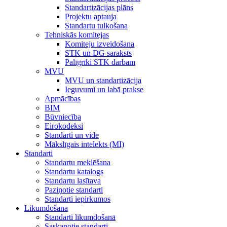
Standartizācijas plāns
Projektu aptauja
Standartu tulkošana
Tehniskās komitejas
Komiteju izveidošana
STK un DG saraksts
Palīgrīki STK darbam
MVU
MVU un standartizācija
Ieguvumi un labā prakse
Apmācības
BIM
Būvniecība
Eirokodeksi
Standarti un vide
Mākslīgais intelekts (MI)
Standarti
Standartu meklēšana
Standartu katalogs
Standartu lasītava
Paziņotie standarti
Standarti iepirkumos
Likumdošana
Standarti likumdošanā
Saskaņotie standarti