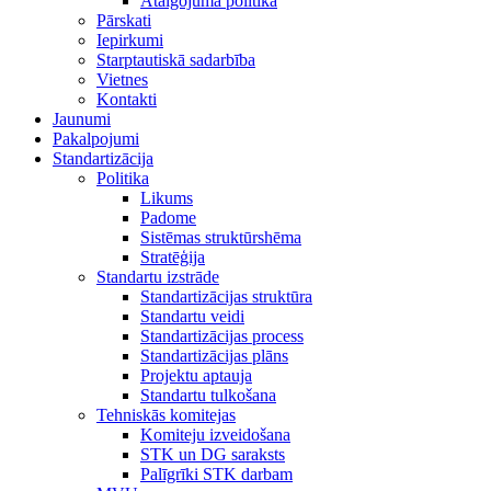
Atalgojuma politika
Pārskati
Iepirkumi
Starptautiskā sadarbība
Vietnes
Kontakti
Jaunumi
Pakalpojumi
Standartizācija
Politika
Likums
Padome
Sistēmas struktūrshēma
Stratēģija
Standartu izstrāde
Standartizācijas struktūra
Standartu veidi
Standartizācijas process
Standartizācijas plāns
Projektu aptauja
Standartu tulkošana
Tehniskās komitejas
Komiteju izveidošana
STK un DG saraksts
Palīgrīki STK darbam