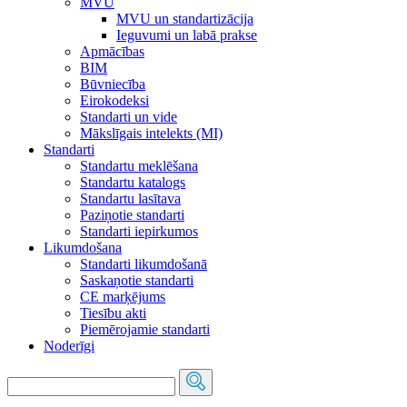
MVU
MVU un standartizācija
Ieguvumi un labā prakse
Apmācības
BIM
Būvniecība
Eirokodeksi
Standarti un vide
Mākslīgais intelekts (MI)
Standarti
Standartu meklēšana
Standartu katalogs
Standartu lasītava
Paziņotie standarti
Standarti iepirkumos
Likumdošana
Standarti likumdošanā
Saskaņotie standarti
CE marķējums
Tiesību akti
Piemērojamie standarti
Noderīgi