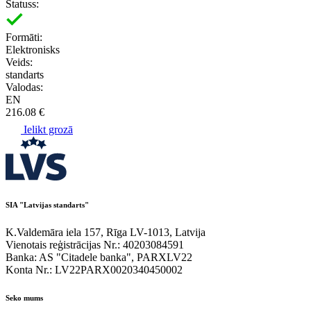
Statuss:
Formāti:
Elektronisks
Veids:
standarts
Valodas:
EN
216.08 €
Ielikt grozā
SIA "Latvijas standarts"
K.Valdemāra iela 157, Rīga LV-1013, Latvija
Vienotais reģistrācijas Nr.: 40203084591
Banka: AS "Citadele banka", PARXLV22
Konta Nr.: LV22PARX0020340450002
Seko mums