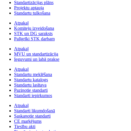
Standartizācijas plāns
Projektu aptauja
Standartu tulkošana
Atpakaļ
Komiteju izveidošana
STK un DG saraksts
Palīgrīki STK darbam
Atpakaļ
MVU un standartizācija
Ieguvumi un labā prakse
Atpakaļ
Standartu meklēšana
Standartu katalogs
Standartu lasītava
Paziņotie standarti
Standarti iepirkumos
Atpakaļ
Standarti likumdošanā
Saskaņotie standarti
CE marķējums
Tiesību akti