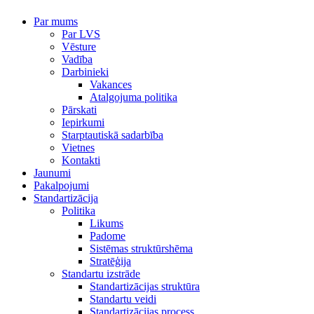
Par mums
Par LVS
Vēsture
Vadība
Darbinieki
Vakances
Atalgojuma politika
Pārskati
Iepirkumi
Starptautiskā sadarbība
Vietnes
Kontakti
Jaunumi
Pakalpojumi
Standartizācija
Politika
Likums
Padome
Sistēmas struktūrshēma
Stratēģija
Standartu izstrāde
Standartizācijas struktūra
Standartu veidi
Standartizācijas process