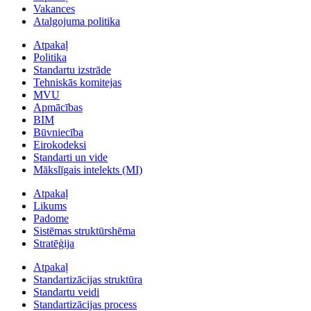
Vakances
Atalgojuma politika
Atpakaļ
Politika
Standartu izstrāde
Tehniskās komitejas
MVU
Apmācības
BIM
Būvniecība
Eirokodeksi
Standarti un vide
Mākslīgais intelekts (MI)
Atpakaļ
Likums
Padome
Sistēmas struktūrshēma
Stratēģija
Atpakaļ
Standartizācijas struktūra
Standartu veidi
Standartizācijas process