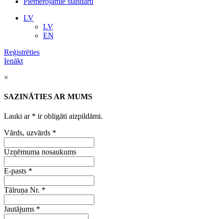
Piemērojamie standarti
LV
LV
EN
Reģistrēties
Ienākt
×
SAZINĀTIES AR MUMS
Lauki ar
*
ir obligāti aizpildāmi.
Vārds, uzvārds
*
Uzņēmuma nosaukums
E-pasts
*
Tālruņa Nr.
*
Jautājums
*