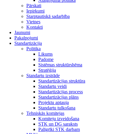
Atalgojuma politika
Pārskati
Iepirkumi
Starptautiskā sadarbība
Vietnes
Kontakti
Jaunumi
Pakalpojumi
Standartizācija
Politika
Likums
Padome
Sistēmas struktūrshēma
Stratēģija
Standartu izstrāde
Standartizācijas struktūra
Standartu veidi
Standartizācijas process
Standartizācijas plāns
Projektu aptauja
Standartu tulkošana
Tehniskās komitejas
Komiteju izveidošana
STK un DG saraksts
Palīgrīki STK darbam