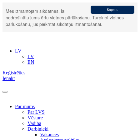
Sapratu
Mēs izmantojam sīkdatnes, lai
nodrošinātu jums ērtu vietnes pārlūkošanu. Turpinot vietnes
pārlūkošanu, jūs piekrītat sīkdatņu izmantošanai.
LV
LV
EN
Reģistrēties
Ienākt
Par mums
Par LVS
Vēsture
Vadība
Darbinieki
Vakances