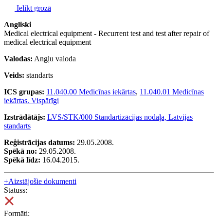
Ielikt grozā
Angliski
Medical electrical equipment - Recurrent test and test after repair of
medical electrical equipment
Valodas:
Angļu valoda
Veids:
standarts
ICS grupas:
11.040.00 Medicīnas iekārtas
,
11.040.01 Medicīnas
iekārtas. Vispārīgi
Izstrādātājs:
LVS/STK/000 Standartizācijas nodaļa, Latvijas
standarts
Reģistrācijas datums:
29.05.2008.
Spēkā no:
29.05.2008.
Spēkā līdz:
16.04.2015.
+
Aizstājošie dokumenti
Statuss:
Formāti: