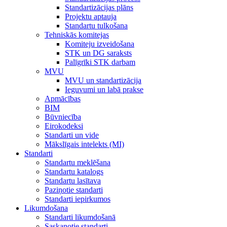
Standartizācijas plāns
Projektu aptauja
Standartu tulkošana
Tehniskās komitejas
Komiteju izveidošana
STK un DG saraksts
Palīgrīki STK darbam
MVU
MVU un standartizācija
Ieguvumi un labā prakse
Apmācības
BIM
Būvniecība
Eirokodeksi
Standarti un vide
Mākslīgais intelekts (MI)
Standarti
Standartu meklēšana
Standartu katalogs
Standartu lasītava
Paziņotie standarti
Standarti iepirkumos
Likumdošana
Standarti likumdošanā
Saskaņotie standarti