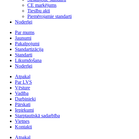
CE marķējums
Tiesību akti
Piemērojamie standarti
Noderīgi
Par mums
Jaunumi
Pakalpojumi
Standartizācija
Standarti
Likumdošana
Noderīgi
Atpakaļ
Par LVS
Vēsture
Vadība
Darbinieki
Pārskati
Iepirkumi
Starptautiskā sadarbība
Vietnes
Kontakti
Atpakaļ