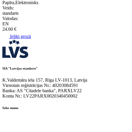
Papīra,Elektronisks
Veids:
standarts
Valodas:
EN
24.60 €
Ielikt grozā
SIA "Latvijas standarts"
K.Valdemāra iela 157, Rīga LV-1013, Latvija
Vienotais reģistrācijas Nr.: 40203084591
Banka: AS "Citadele banka", PARXLV22
Konta Nr.: LV22PARX0020340450002
Seko mums