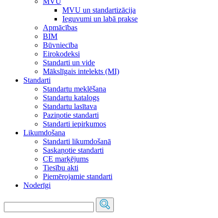
MVU
MVU un standartizācija
Ieguvumi un labā prakse
Apmācības
BIM
Būvniecība
Eirokodeksi
Standarti un vide
Mākslīgais intelekts (MI)
Standarti
Standartu meklēšana
Standartu katalogs
Standartu lasītava
Paziņotie standarti
Standarti iepirkumos
Likumdošana
Standarti likumdošanā
Saskaņotie standarti
CE marķējums
Tiesību akti
Piemērojamie standarti
Noderīgi