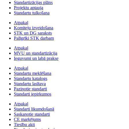
Standartizācijas plāns
Projektu aptauja
Standartu tulkošana
Atpakaļ
Komiteju izveidošana
STK un DG saraksts
Palīgrīki STK darbam
Atpakaļ
MVU un standartizācija
Ieguvumi un labā prakse
Atpakaļ
Standartu meklēšana
Standartu katalogs
Standartu lasītava
Paziņotie standarti
Standarti iepirkumos
Atpakaļ
Standarti likumdošanā
Saskaņotie standarti
CE marķējums
Tiesību akti