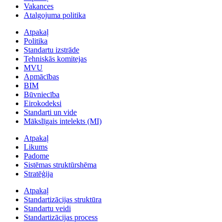
Vakances
Atalgojuma politika
Atpakaļ
Politika
Standartu izstrāde
Tehniskās komitejas
MVU
Apmācības
BIM
Būvniecība
Eirokodeksi
Standarti un vide
Mākslīgais intelekts (MI)
Atpakaļ
Likums
Padome
Sistēmas struktūrshēma
Stratēģija
Atpakaļ
Standartizācijas struktūra
Standartu veidi
Standartizācijas process