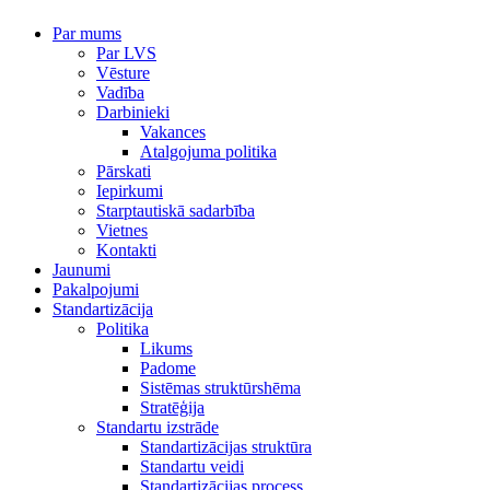
Par mums
Par LVS
Vēsture
Vadība
Darbinieki
Vakances
Atalgojuma politika
Pārskati
Iepirkumi
Starptautiskā sadarbība
Vietnes
Kontakti
Jaunumi
Pakalpojumi
Standartizācija
Politika
Likums
Padome
Sistēmas struktūrshēma
Stratēģija
Standartu izstrāde
Standartizācijas struktūra
Standartu veidi
Standartizācijas process