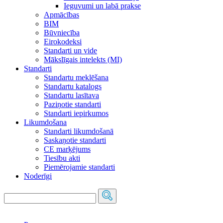
Ieguvumi un labā prakse
Apmācības
BIM
Būvniecība
Eirokodeksi
Standarti un vide
Mākslīgais intelekts (MI)
Standarti
Standartu meklēšana
Standartu katalogs
Standartu lasītava
Paziņotie standarti
Standarti iepirkumos
Likumdošana
Standarti likumdošanā
Saskaņotie standarti
CE marķējums
Tiesību akti
Piemērojamie standarti
Noderīgi