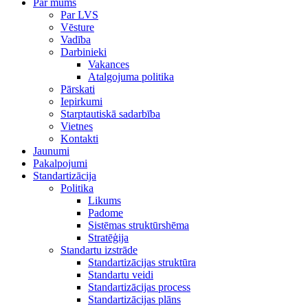
Par mums
Par LVS
Vēsture
Vadība
Darbinieki
Vakances
Atalgojuma politika
Pārskati
Iepirkumi
Starptautiskā sadarbība
Vietnes
Kontakti
Jaunumi
Pakalpojumi
Standartizācija
Politika
Likums
Padome
Sistēmas struktūrshēma
Stratēģija
Standartu izstrāde
Standartizācijas struktūra
Standartu veidi
Standartizācijas process
Standartizācijas plāns