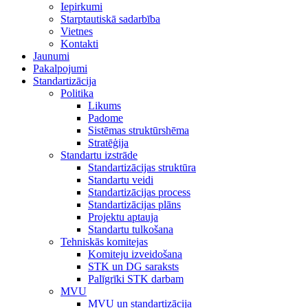
Iepirkumi
Starptautiskā sadarbība
Vietnes
Kontakti
Jaunumi
Pakalpojumi
Standartizācija
Politika
Likums
Padome
Sistēmas struktūrshēma
Stratēģija
Standartu izstrāde
Standartizācijas struktūra
Standartu veidi
Standartizācijas process
Standartizācijas plāns
Projektu aptauja
Standartu tulkošana
Tehniskās komitejas
Komiteju izveidošana
STK un DG saraksts
Palīgrīki STK darbam
MVU
MVU un standartizācija