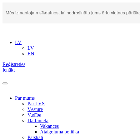
Mēs izmantojam sīkdatnes, lai nodrošinātu jums ērtu vietnes pārlūko
LV
LV
EN
Reģistrēties
Ienākt
Par mums
Par LVS
Vēsture
Vadība
Darbinieki
Vakances
Atalgojuma politika
Pārskati