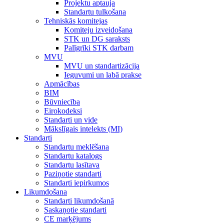
Projektu aptauja
Standartu tulkošana
Tehniskās komitejas
Komiteju izveidošana
STK un DG saraksts
Palīgrīki STK darbam
MVU
MVU un standartizācija
Ieguvumi un labā prakse
Apmācības
BIM
Būvniecība
Eirokodeksi
Standarti un vide
Mākslīgais intelekts (MI)
Standarti
Standartu meklēšana
Standartu katalogs
Standartu lasītava
Paziņotie standarti
Standarti iepirkumos
Likumdošana
Standarti likumdošanā
Saskaņotie standarti
CE marķējums