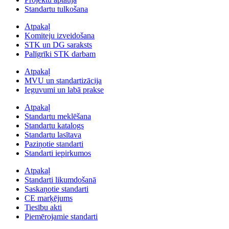
Standartu tulkošana
Atpakaļ
Komiteju izveidošana
STK un DG saraksts
Palīgrīki STK darbam
Atpakaļ
MVU un standartizācija
Ieguvumi un labā prakse
Atpakaļ
Standartu meklēšana
Standartu katalogs
Standartu lasītava
Paziņotie standarti
Standarti iepirkumos
Atpakaļ
Standarti likumdošanā
Saskaņotie standarti
CE marķējums
Tiesību akti
Piemērojamie standarti