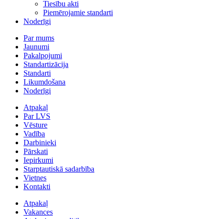
Tiesību akti
Piemērojamie standarti
Noderīgi
Par mums
Jaunumi
Pakalpojumi
Standartizācija
Standarti
Likumdošana
Noderīgi
Atpakaļ
Par LVS
Vēsture
Vadība
Darbinieki
Pārskati
Iepirkumi
Starptautiskā sadarbība
Vietnes
Kontakti
Atpakaļ
Vakances