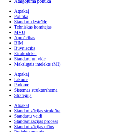
Atalgojuma politika
Atpakaļ
Politika
Standartu izstrāde
Tehniskās komitejas
MVU
Apmācības
BIM
Būvniecība
Eirokodeksi
Standarti un vide
Mākslīgais intelekts (MI)
Atpakaļ
Likums
Padome
Sistēmas struktūrshēma
Stratēģija
Atpakaļ
Standartizācijas struktūra
Standartu veidi
Standartizācijas process
Standartizācijas plāns
Projektu aptauja