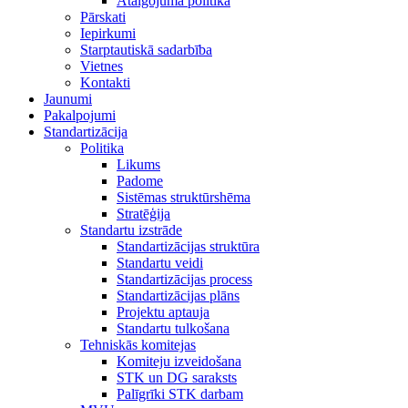
Atalgojuma politika
Pārskati
Iepirkumi
Starptautiskā sadarbība
Vietnes
Kontakti
Jaunumi
Pakalpojumi
Standartizācija
Politika
Likums
Padome
Sistēmas struktūrshēma
Stratēģija
Standartu izstrāde
Standartizācijas struktūra
Standartu veidi
Standartizācijas process
Standartizācijas plāns
Projektu aptauja
Standartu tulkošana
Tehniskās komitejas
Komiteju izveidošana
STK un DG saraksts
Palīgrīki STK darbam