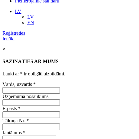
Piemērojamie standarti
LV
LV
EN
Reģistrēties
Ienākt
×
SAZINĀTIES AR MUMS
Lauki ar
*
ir obligāti aizpildāmi.
Vārds, uzvārds
*
Uzņēmuma nosaukums
E-pasts
*
Tālruņa Nr.
*
Jautājums
*