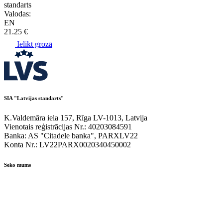
standarts
Valodas:
EN
21.25 €
Ielikt grozā
SIA "Latvijas standarts"
K.Valdemāra iela 157, Rīga LV-1013, Latvija
Vienotais reģistrācijas Nr.: 40203084591
Banka: AS "Citadele banka", PARXLV22
Konta Nr.: LV22PARX0020340450002
Seko mums