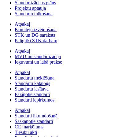
Standartizācijas plāns
Projektu aptauja
Standartu tulkošana
Atpakaļ
Komiteju izveidošana
STK un DG saraksts
Palīgrīki STK darbam
Atpakaļ
MVU un standartizācija
Ieguvumi un labā prakse
Atpakaļ
Standartu meklēšana
Standartu katalogs
Standartu lasītava
Paziņotie standarti
Standarti iepirkumos
Atpakaļ
Standarti likumdošanā
Saskaņotie standarti
CE marķējums
Tiesību akti