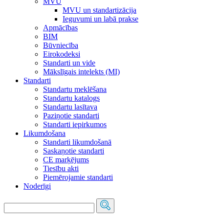
MVU
MVU un standartizācija
Ieguvumi un labā prakse
Apmācības
BIM
Būvniecība
Eirokodeksi
Standarti un vide
Mākslīgais intelekts (MI)
Standarti
Standartu meklēšana
Standartu katalogs
Standartu lasītava
Paziņotie standarti
Standarti iepirkumos
Likumdošana
Standarti likumdošanā
Saskaņotie standarti
CE marķējums
Tiesību akti
Piemērojamie standarti
Noderīgi