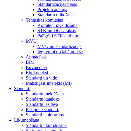
Standartizācijas plāns
Projektu aptauja
Standartu tulkošana
Tehniskās komitejas
Komiteju izveidošana
STK un DG saraksts
Palīgrīki STK darbam
MVU
MVU un standartizācija
Ieguvumi un labā prakse
Apmācības
BIM
Būvniecība
Eirokodeksi
Standarti un vide
Mākslīgais intelekts (MI)
Standarti
Standartu meklēšana
Standartu katalogs
Standartu lasītava
Paziņotie standarti
Standarti iepirkumos
Likumdošana
Standarti likumdošanā
Saskaņotie standarti