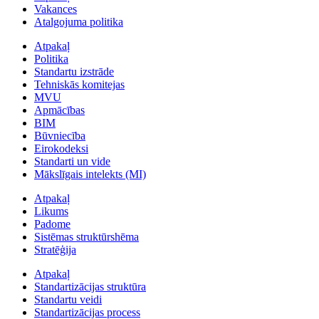
Vakances
Atalgojuma politika
Atpakaļ
Politika
Standartu izstrāde
Tehniskās komitejas
MVU
Apmācības
BIM
Būvniecība
Eirokodeksi
Standarti un vide
Mākslīgais intelekts (MI)
Atpakaļ
Likums
Padome
Sistēmas struktūrshēma
Stratēģija
Atpakaļ
Standartizācijas struktūra
Standartu veidi
Standartizācijas process