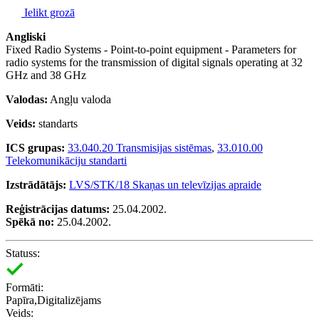
Ielikt grozā
Angliski
Fixed Radio Systems - Point-to-point equipment - Parameters for
radio systems for the transmission of digital signals operating at 32
GHz and 38 GHz
Valodas:
Angļu valoda
Veids:
standarts
ICS grupas:
33.040.20 Transmisijas sistēmas
,
33.010.00
Telekomunikāciju standarti
Izstrādātājs:
LVS/STK/18 Skaņas un televīzijas apraide
Reģistrācijas datums:
25.04.2002.
Spēkā no:
25.04.2002.
Statuss:
Formāti:
Papīra,Digitalizējams
Veids: