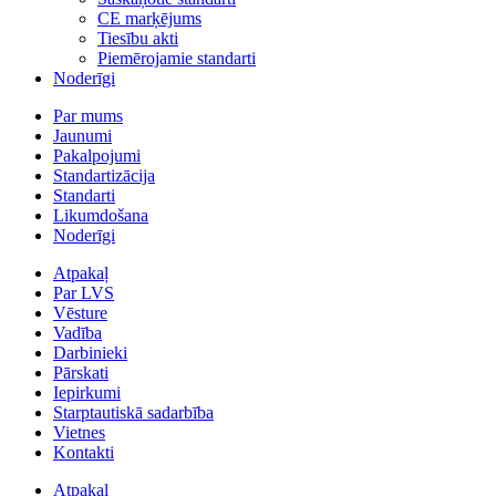
CE marķējums
Tiesību akti
Piemērojamie standarti
Noderīgi
Par mums
Jaunumi
Pakalpojumi
Standartizācija
Standarti
Likumdošana
Noderīgi
Atpakaļ
Par LVS
Vēsture
Vadība
Darbinieki
Pārskati
Iepirkumi
Starptautiskā sadarbība
Vietnes
Kontakti
Atpakaļ