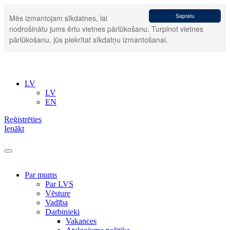
Sapratu
Mēs izmantojam sīkdatnes, lai
nodrošinātu jums ērtu vietnes pārlūkošanu. Turpinot vietnes
pārlūkošanu, jūs piekrītat sīkdatņu izmantošanai.
LV
LV
EN
Reģistrēties
Ienākt
Par mums
Par LVS
Vēsture
Vadība
Darbinieki
Vakances