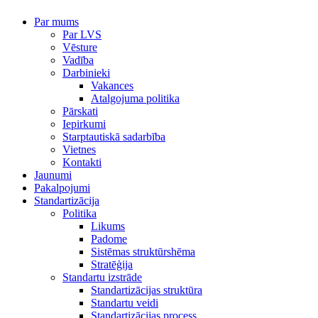
Par mums
Par LVS
Vēsture
Vadība
Darbinieki
Vakances
Atalgojuma politika
Pārskati
Iepirkumi
Starptautiskā sadarbība
Vietnes
Kontakti
Jaunumi
Pakalpojumi
Standartizācija
Politika
Likums
Padome
Sistēmas struktūrshēma
Stratēģija
Standartu izstrāde
Standartizācijas struktūra
Standartu veidi
Standartizācijas process