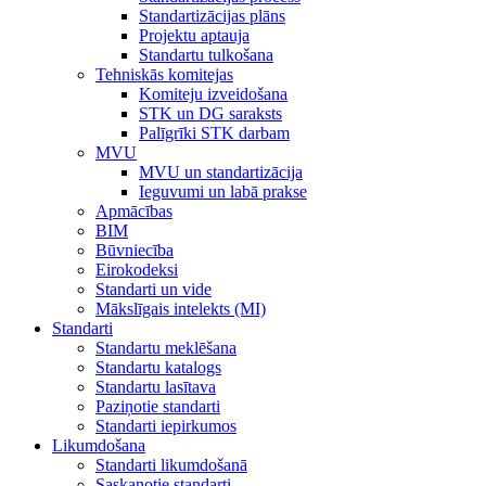
Standartizācijas plāns
Projektu aptauja
Standartu tulkošana
Tehniskās komitejas
Komiteju izveidošana
STK un DG saraksts
Palīgrīki STK darbam
MVU
MVU un standartizācija
Ieguvumi un labā prakse
Apmācības
BIM
Būvniecība
Eirokodeksi
Standarti un vide
Mākslīgais intelekts (MI)
Standarti
Standartu meklēšana
Standartu katalogs
Standartu lasītava
Paziņotie standarti
Standarti iepirkumos
Likumdošana
Standarti likumdošanā
Saskaņotie standarti