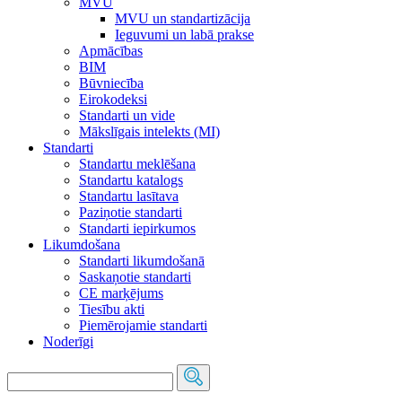
MVU
MVU un standartizācija
Ieguvumi un labā prakse
Apmācības
BIM
Būvniecība
Eirokodeksi
Standarti un vide
Mākslīgais intelekts (MI)
Standarti
Standartu meklēšana
Standartu katalogs
Standartu lasītava
Paziņotie standarti
Standarti iepirkumos
Likumdošana
Standarti likumdošanā
Saskaņotie standarti
CE marķējums
Tiesību akti
Piemērojamie standarti
Noderīgi