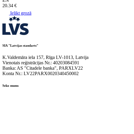
EN
20.34 €
Ielikt grozā
SIA "Latvijas standarts"
K.Valdemāra iela 157, Rīga LV-1013, Latvija
Vienotais reģistrācijas Nr.: 40203084591
Banka: AS "Citadele banka", PARXLV22
Konta Nr.: LV22PARX0020340450002
Seko mums