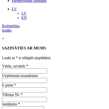
Piemērojamie standarti
LV
LV
EN
Reģistrēties
Ienākt
×
SAZINĀTIES AR MUMS
Lauki ar
*
ir obligāti aizpildāmi.
Vārds, uzvārds
*
Uzņēmuma nosaukums
E-pasts
*
Tālruņa Nr.
*
Jautājums
*