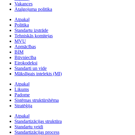
Vakances
Atalgojuma politika
Atpakaļ
Politika
Standartu izstrāde
Tehniskās komitejas
MVU
Apmācības
BIM
Būvniecība
Eirokodeksi
Standarti un vide
Mākslīgais intelekts (MI)
Atpakaļ
Likums
Padome
Sistēmas struktūrshēma
Stratēģija
Atpakaļ
Standartizācijas struktūra
Standartu veidi
Standartizācijas process