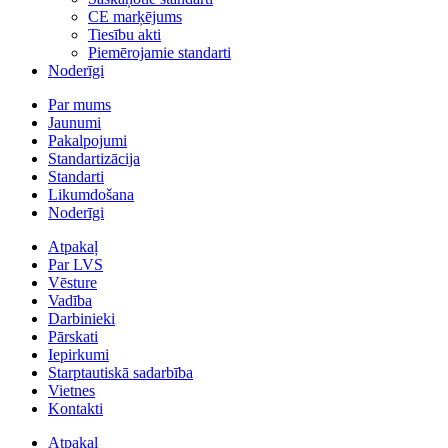
CE marķējums
Tiesību akti
Piemērojamie standarti
Noderīgi
Par mums
Jaunumi
Pakalpojumi
Standartizācija
Standarti
Likumdošana
Noderīgi
Atpakaļ
Par LVS
Vēsture
Vadība
Darbinieki
Pārskati
Iepirkumi
Starptautiskā sadarbība
Vietnes
Kontakti
Atpakaļ