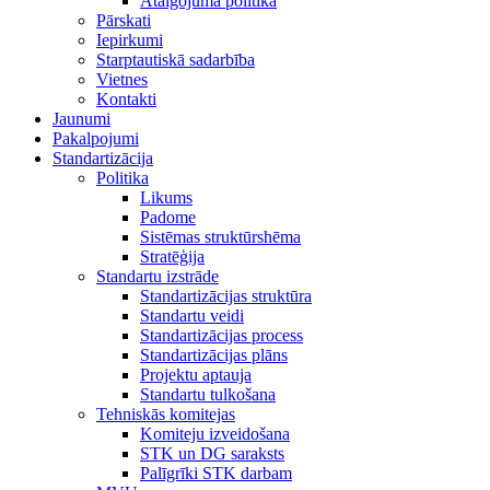
Atalgojuma politika
Pārskati
Iepirkumi
Starptautiskā sadarbība
Vietnes
Kontakti
Jaunumi
Pakalpojumi
Standartizācija
Politika
Likums
Padome
Sistēmas struktūrshēma
Stratēģija
Standartu izstrāde
Standartizācijas struktūra
Standartu veidi
Standartizācijas process
Standartizācijas plāns
Projektu aptauja
Standartu tulkošana
Tehniskās komitejas
Komiteju izveidošana
STK un DG saraksts
Palīgrīki STK darbam