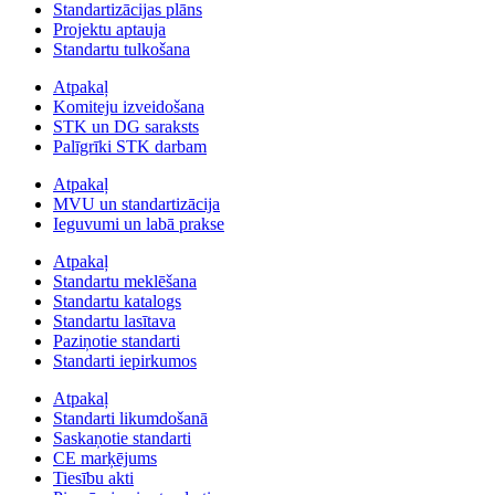
Standartizācijas plāns
Projektu aptauja
Standartu tulkošana
Atpakaļ
Komiteju izveidošana
STK un DG saraksts
Palīgrīki STK darbam
Atpakaļ
MVU un standartizācija
Ieguvumi un labā prakse
Atpakaļ
Standartu meklēšana
Standartu katalogs
Standartu lasītava
Paziņotie standarti
Standarti iepirkumos
Atpakaļ
Standarti likumdošanā
Saskaņotie standarti
CE marķējums
Tiesību akti