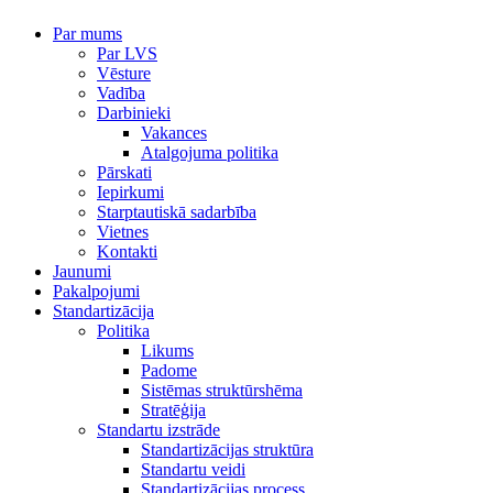
Par mums
Par LVS
Vēsture
Vadība
Darbinieki
Vakances
Atalgojuma politika
Pārskati
Iepirkumi
Starptautiskā sadarbība
Vietnes
Kontakti
Jaunumi
Pakalpojumi
Standartizācija
Politika
Likums
Padome
Sistēmas struktūrshēma
Stratēģija
Standartu izstrāde
Standartizācijas struktūra
Standartu veidi
Standartizācijas process