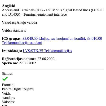
Angliski
Access and Terminals (AT) - 140 Mbit/s digital leased lines (D140U
and D140S) - Terminal equipment interface
Valodas:
Angļu valoda
Veids:
standarts
ICS grupas:
33.040.50 Līnijas, savienojumi un kontūri
,
33.010.00
Telekomunikāciju standarti
Izstrādātājs:
LVS/STK/35 Telekomunikācijas
Reģistrācijas datums:
27.06.2002.
Spēkā no:
27.06.2002.
Statuss:
Formāti:
Papīra,Digitalizējams
Veids:
standarts
Valodas: