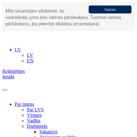
Sapratu
Mēs izmantojam sīkdatnes, lai
nodrošinātu jums ērtu vietnes pārlūkošanu. Turpinot vietnes
pārlūkošanu, jūs piekrītat sīkdatņu izmantošanai.
LV
LV
EN
Reģistrēties
Ienākt
Par mums
Par LVS
Vēsture
Vadība
Darbinieki
Vakances