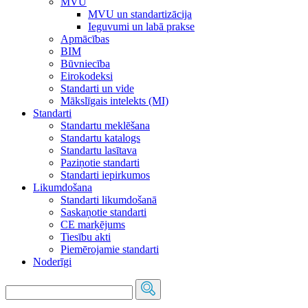
MVU
MVU un standartizācija
Ieguvumi un labā prakse
Apmācības
BIM
Būvniecība
Eirokodeksi
Standarti un vide
Mākslīgais intelekts (MI)
Standarti
Standartu meklēšana
Standartu katalogs
Standartu lasītava
Paziņotie standarti
Standarti iepirkumos
Likumdošana
Standarti likumdošanā
Saskaņotie standarti
CE marķējums
Tiesību akti
Piemērojamie standarti
Noderīgi