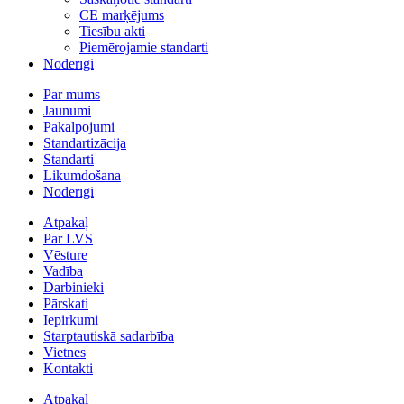
CE marķējums
Tiesību akti
Piemērojamie standarti
Noderīgi
Par mums
Jaunumi
Pakalpojumi
Standartizācija
Standarti
Likumdošana
Noderīgi
Atpakaļ
Par LVS
Vēsture
Vadība
Darbinieki
Pārskati
Iepirkumi
Starptautiskā sadarbība
Vietnes
Kontakti
Atpakaļ