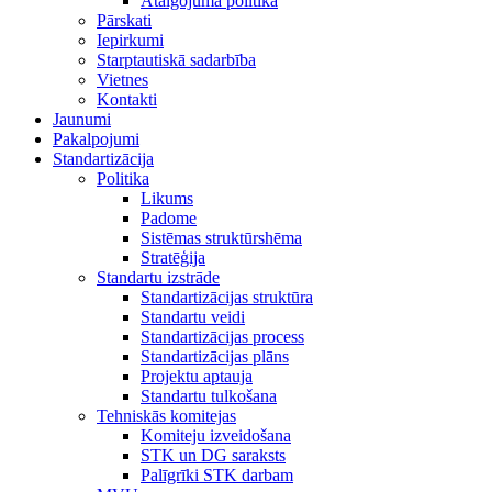
Atalgojuma politika
Pārskati
Iepirkumi
Starptautiskā sadarbība
Vietnes
Kontakti
Jaunumi
Pakalpojumi
Standartizācija
Politika
Likums
Padome
Sistēmas struktūrshēma
Stratēģija
Standartu izstrāde
Standartizācijas struktūra
Standartu veidi
Standartizācijas process
Standartizācijas plāns
Projektu aptauja
Standartu tulkošana
Tehniskās komitejas
Komiteju izveidošana
STK un DG saraksts
Palīgrīki STK darbam