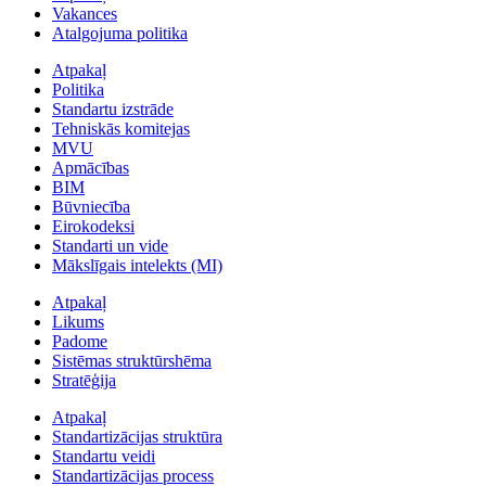
Vakances
Atalgojuma politika
Atpakaļ
Politika
Standartu izstrāde
Tehniskās komitejas
MVU
Apmācības
BIM
Būvniecība
Eirokodeksi
Standarti un vide
Mākslīgais intelekts (MI)
Atpakaļ
Likums
Padome
Sistēmas struktūrshēma
Stratēģija
Atpakaļ
Standartizācijas struktūra
Standartu veidi
Standartizācijas process