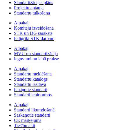
Standartizācijas plāns
Projektu aptauja
Standartu tulkošana
Atpakaļ
Komiteju izveidošana
STK un DG saraksts
Palīgrīki STK darbam
Atpakaļ
MVU un standartizācija
Ieguvumi un labā prakse
Atpakaļ
Standartu meklēšana
Standartu katalogs
Standartu lasītava
Paziņotie standarti
Standarti iepirkumos
Atpakaļ
Standarti likumdošanā
Saskaņotie standarti
CE marķējums
Tiesību akti