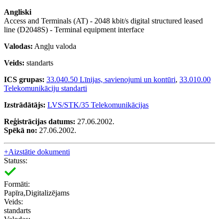
Angliski
Access and Terminals (AT) - 2048 kbit/s digital structured leased
line (D2048S) - Terminal equipment interface
Valodas:
Angļu valoda
Veids:
standarts
ICS grupas:
33.040.50 Līnijas, savienojumi un kontūri
,
33.010.00
Telekomunikāciju standarti
Izstrādātājs:
LVS/STK/35 Telekomunikācijas
Reģistrācijas datums:
27.06.2002.
Spēkā no:
27.06.2002.
+
Aizstātie dokumenti
Statuss:
Formāti:
Papīra,Digitalizējams
Veids:
standarts