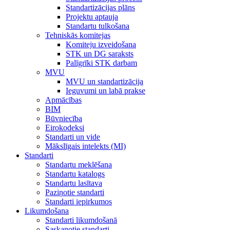
Standartizācijas plāns
Projektu aptauja
Standartu tulkošana
Tehniskās komitejas
Komiteju izveidošana
STK un DG saraksts
Palīgrīki STK darbam
MVU
MVU un standartizācija
Ieguvumi un labā prakse
Apmācības
BIM
Būvniecība
Eirokodeksi
Standarti un vide
Mākslīgais intelekts (MI)
Standarti
Standartu meklēšana
Standartu katalogs
Standartu lasītava
Paziņotie standarti
Standarti iepirkumos
Likumdošana
Standarti likumdošanā
Saskaņotie standarti