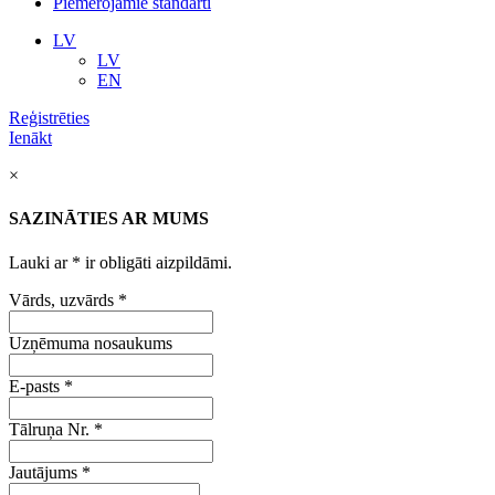
Piemērojamie standarti
LV
LV
EN
Reģistrēties
Ienākt
×
SAZINĀTIES AR MUMS
Lauki ar
*
ir obligāti aizpildāmi.
Vārds, uzvārds
*
Uzņēmuma nosaukums
E-pasts
*
Tālruņa Nr.
*
Jautājums
*