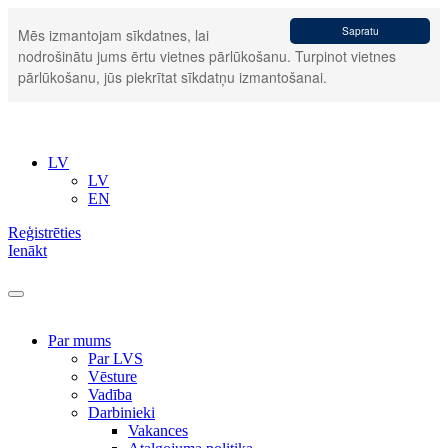
Sapratu
Mēs izmantojam sīkdatnes, lai
nodrošinātu jums ērtu vietnes pārlūkošanu. Turpinot vietnes
pārlūkošanu, jūs piekrītat sīkdatņu izmantošanai.
LV
LV
EN
Reģistrēties
Ienākt
Par mums
Par LVS
Vēsture
Vadība
Darbinieki
Vakances