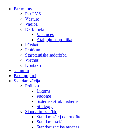
Par mums
Par LVS
Vēsture
Vadība
Darbinieki
Vakances
Atalgojuma politika
Pārskati
Iepirkumi
Starptautiskā sadarbība
Vietnes
Kontakti
Jaunumi
Pakalpojumi
Standartizācija
Politika
Likums
Padome
Sistēmas struktūrshēma
Stratēģija
Standartu izstrāde
Standartizācijas struktūra
Standartu veidi
Standartizācijas process