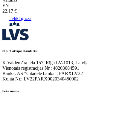
Valodas:
EN
22.17 €
Ielikt grozā
SIA "Latvijas standarts"
K.Valdemāra iela 157, Rīga LV-1013, Latvija
Vienotais reģistrācijas Nr.: 40203084591
Banka: AS "Citadele banka", PARXLV22
Konta Nr.: LV22PARX0020340450002
Seko mums