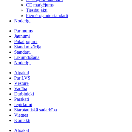
CE marķējums
Tiesību akti
Piemērojamie standarti
Noderīgi
Par mums
Jaunumi
Pakalpojumi
Standartizācija
Standarti
Likumdošana
Noderīgi
Atpakaļ
Par LVS
Vēsture
Vadība
Darbinieki
Pārskati
Iepirkumi
Starptautiskā sadarbība
Vietnes
Kontakti
Atpakaļ