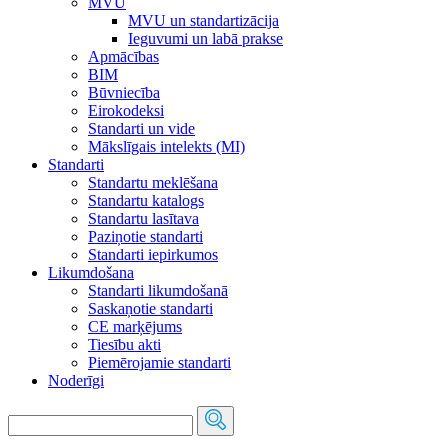
MVU
MVU un standartizācija
Ieguvumi un labā prakse
Apmācības
BIM
Būvniecība
Eirokodeksi
Standarti un vide
Mākslīgais intelekts (MI)
Standarti
Standartu meklēšana
Standartu katalogs
Standartu lasītava
Paziņotie standarti
Standarti iepirkumos
Likumdošana
Standarti likumdošanā
Saskaņotie standarti
CE marķējums
Tiesību akti
Piemērojamie standarti
Noderīgi