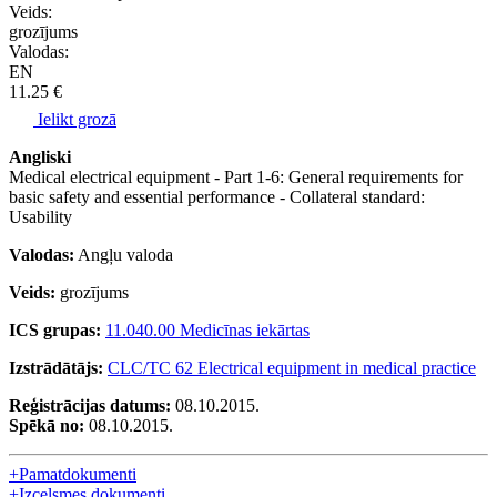
Veids:
grozījums
Valodas:
EN
11.25 €
Ielikt grozā
Angliski
Medical electrical equipment - Part 1-6: General requirements for
basic safety and essential performance - Collateral standard:
Usability
Valodas:
Angļu valoda
Veids:
grozījums
ICS grupas:
11.040.00 Medicīnas iekārtas
Izstrādātājs:
CLC/TC 62 Electrical equipment in medical practice
Reģistrācijas datums:
08.10.2015.
Spēkā no:
08.10.2015.
+
Pamatdokumenti
+
Izcelsmes dokumenti