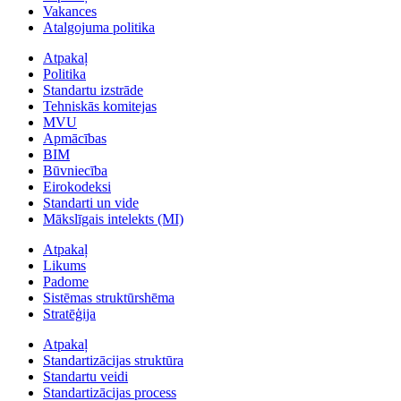
Vakances
Atalgojuma politika
Atpakaļ
Politika
Standartu izstrāde
Tehniskās komitejas
MVU
Apmācības
BIM
Būvniecība
Eirokodeksi
Standarti un vide
Mākslīgais intelekts (MI)
Atpakaļ
Likums
Padome
Sistēmas struktūrshēma
Stratēģija
Atpakaļ
Standartizācijas struktūra
Standartu veidi
Standartizācijas process