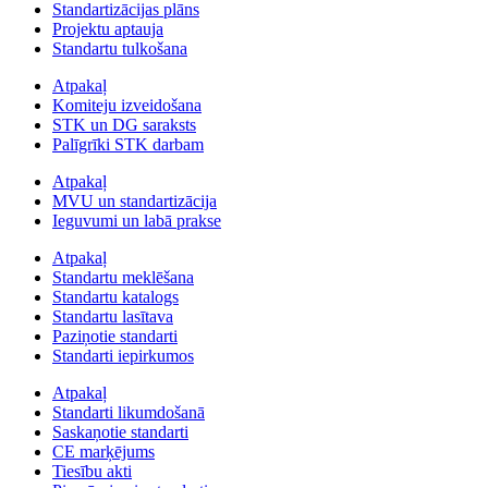
Standartizācijas plāns
Projektu aptauja
Standartu tulkošana
Atpakaļ
Komiteju izveidošana
STK un DG saraksts
Palīgrīki STK darbam
Atpakaļ
MVU un standartizācija
Ieguvumi un labā prakse
Atpakaļ
Standartu meklēšana
Standartu katalogs
Standartu lasītava
Paziņotie standarti
Standarti iepirkumos
Atpakaļ
Standarti likumdošanā
Saskaņotie standarti
CE marķējums
Tiesību akti