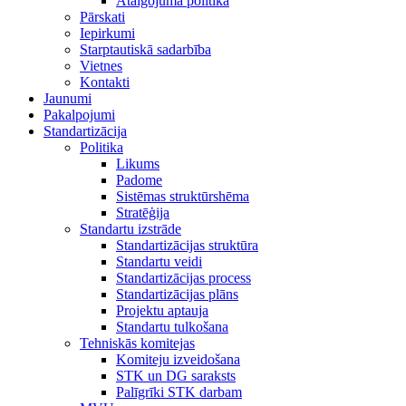
Atalgojuma politika
Pārskati
Iepirkumi
Starptautiskā sadarbība
Vietnes
Kontakti
Jaunumi
Pakalpojumi
Standartizācija
Politika
Likums
Padome
Sistēmas struktūrshēma
Stratēģija
Standartu izstrāde
Standartizācijas struktūra
Standartu veidi
Standartizācijas process
Standartizācijas plāns
Projektu aptauja
Standartu tulkošana
Tehniskās komitejas
Komiteju izveidošana
STK un DG saraksts
Palīgrīki STK darbam