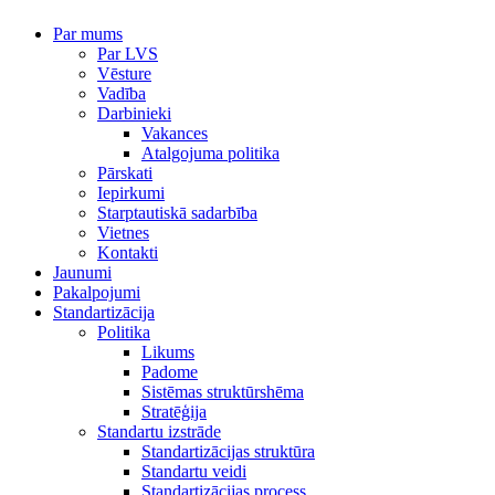
Par mums
Par LVS
Vēsture
Vadība
Darbinieki
Vakances
Atalgojuma politika
Pārskati
Iepirkumi
Starptautiskā sadarbība
Vietnes
Kontakti
Jaunumi
Pakalpojumi
Standartizācija
Politika
Likums
Padome
Sistēmas struktūrshēma
Stratēģija
Standartu izstrāde
Standartizācijas struktūra
Standartu veidi
Standartizācijas process