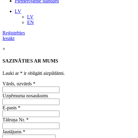
Piemērojamie standarti
LV
LV
EN
Reģistrēties
Ienākt
×
SAZINĀTIES AR MUMS
Lauki ar
*
ir obligāti aizpildāmi.
Vārds, uzvārds
*
Uzņēmuma nosaukums
E-pasts
*
Tālruņa Nr.
*
Jautājums
*