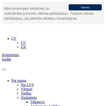
Sapratu
Mēs izmantojam sīkdatnes, lai
nodrošinātu jums ērtu vietnes pārlūkošanu. Turpinot vietnes
pārlūkošanu, jūs piekrītat sīkdatņu izmantošanai.
LV
LV
EN
Reģistrēties
Ienākt
Par mums
Par LVS
Vēsture
Vadība
Darbinieki
Vakances