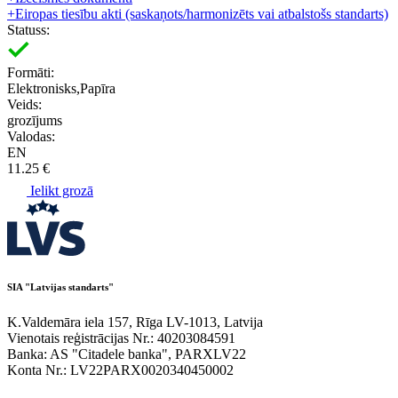
+
Eiropas tiesību akti (saskaņots/harmonizēts vai atbalstošs standarts)
Statuss:
Formāti:
Elektronisks,Papīra
Veids:
grozījums
Valodas:
EN
11.25 €
Ielikt grozā
SIA "Latvijas standarts"
K.Valdemāra iela 157, Rīga LV-1013, Latvija
Vienotais reģistrācijas Nr.: 40203084591
Banka: AS "Citadele banka", PARXLV22
Konta Nr.: LV22PARX0020340450002