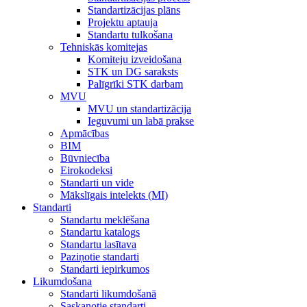
Standartizācijas plāns
Projektu aptauja
Standartu tulkošana
Tehniskās komitejas
Komiteju izveidošana
STK un DG saraksts
Palīgrīki STK darbam
MVU
MVU un standartizācija
Ieguvumi un labā prakse
Apmācības
BIM
Būvniecība
Eirokodeksi
Standarti un vide
Mākslīgais intelekts (MI)
Standarti
Standartu meklēšana
Standartu katalogs
Standartu lasītava
Paziņotie standarti
Standarti iepirkumos
Likumdošana
Standarti likumdošanā
Saskaņotie standarti