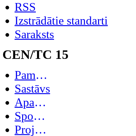
RSS
Izstrādātie standarti
Saraksts
CEN/TC 15
Pamatinformācija
Sastāvs
Apakškomitejas
Spoguļkomitejas
Projekti