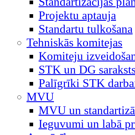
Standartizācijas plā
Projektu aptauja
Standartu tulkošana
Tehniskās komitejas
Komiteju izveidoša
STK un DG sarakst
Palīgrīki STK darb
MVU
MVU un standartizā
Ieguvumi un labā p