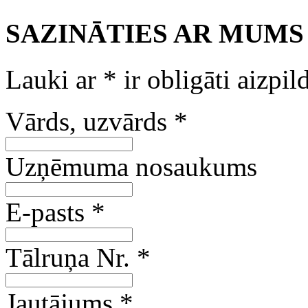
SAZINĀTIES AR MUMS
Lauki ar
*
ir obligāti aizpil
Vārds, uzvārds
*
Uzņēmuma nosaukums
E-pasts
*
Tālruņa Nr.
*
Jautājums
*