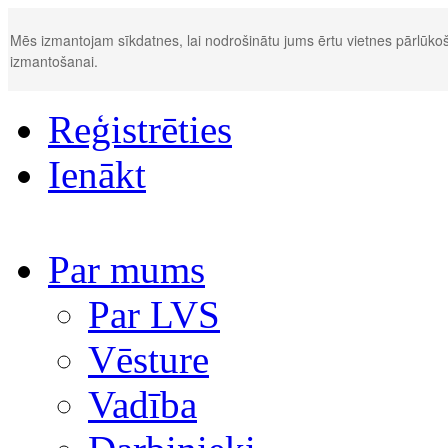
Mēs izmantojam sīkdatnes, lai nodrošinātu jums ērtu vietnes pārlūkoš
izmantošanai.
Reģistrēties
Ienākt
Par mums
Par LVS
Vēsture
Vadība