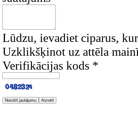
Lūdzu, ievadiet ciparus, kuri
Uzklikšķinot uz attēla mainī
Verifikācijas kods
*
Nosūtīt jautājumu
Aizvērt