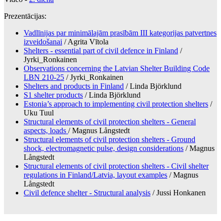
Prezentācijas:
Vadlīnijas par minimālajām prasībām III kategorijas patvertnes
izveidošanai
/ Agrita Vītola
Shelters - essential part of civil defence in Finland
/
Jyrki_Ronkainen
Observations concerning the Latvian Shelter Building Code
LBN 210-25
/ Jyrki_Ronkainen
Shelters and products in Finland
/ Linda Björklund
S1 shelter products
/ Linda Björklund
Estonia’s approach to implementing civil protection shelters
/
Uku Tuul
Structural elements of civil protection shelters - General
aspects, loads
/ Magnus Långstedt
Structural elements of civil protection shelters - Ground
shock, electromagnetic pulse, design considerations
/ Magnus
Långstedt
Structural elements of civil protection shelters - Civil shelter
regulations in Finland/Latvia, layout examples
/ Magnus
Långstedt
Civil defence shelter - Structural analysis
/ Jussi Honkanen