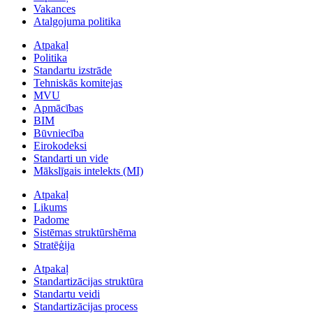
Vakances
Atalgojuma politika
Atpakaļ
Politika
Standartu izstrāde
Tehniskās komitejas
MVU
Apmācības
BIM
Būvniecība
Eirokodeksi
Standarti un vide
Mākslīgais intelekts (MI)
Atpakaļ
Likums
Padome
Sistēmas struktūrshēma
Stratēģija
Atpakaļ
Standartizācijas struktūra
Standartu veidi
Standartizācijas process