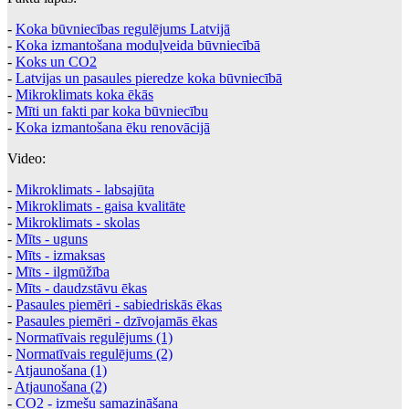
-
Koka būvniecības regulējums Latvijā
-
Koka izmantošana moduļveida būvniecībā
-
Koks un CO2
-
Latvijas un pasaules pieredze koka būvniecībā
-
Mikroklimats koka ēkās
-
Mīti un fakti par koka būvniecību
-
Koka izmantošana ēku renovācijā
Video:
-
Mikroklimats - labsajūta
-
Mikroklimats - gaisa kvalitāte
-
Mikroklimats - skolas
-
Mīts - uguns
-
Mīts - izmaksas
-
Mīts - ilgmūžība
-
Mīts - daudzstāvu ēkas
-
Pasaules piemēri - sabiedriskās ēkas
-
Pasaules piemēri - dzīvojamās ēkas
-
Normatīvais regulējums (1)
-
Normatīvais regulējums (2)
-
Atjaunošana (1)
-
Atjaunošana (2)
-
CO2 - izmešu samazināšana