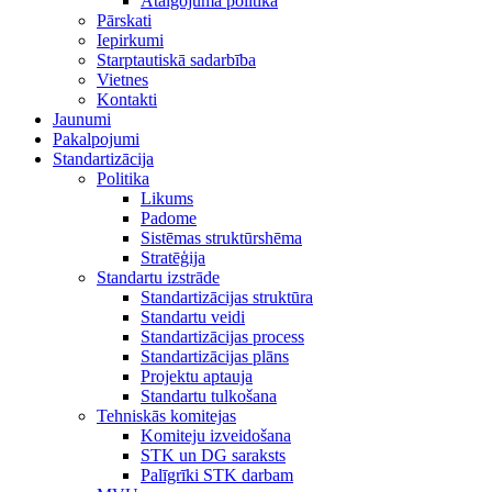
Atalgojuma politika
Pārskati
Iepirkumi
Starptautiskā sadarbība
Vietnes
Kontakti
Jaunumi
Pakalpojumi
Standartizācija
Politika
Likums
Padome
Sistēmas struktūrshēma
Stratēģija
Standartu izstrāde
Standartizācijas struktūra
Standartu veidi
Standartizācijas process
Standartizācijas plāns
Projektu aptauja
Standartu tulkošana
Tehniskās komitejas
Komiteju izveidošana
STK un DG saraksts
Palīgrīki STK darbam