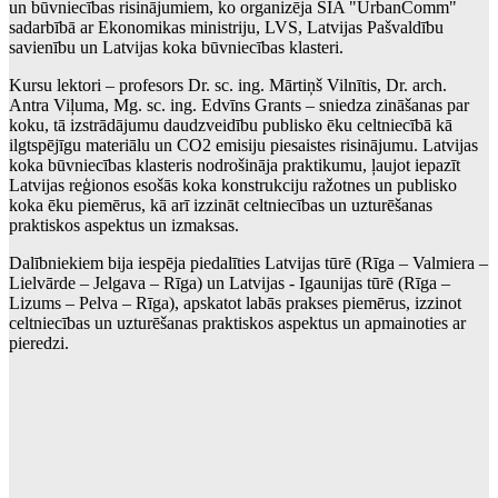
un būvniecības risinājumiem, ko organizēja SIA "UrbanComm"
sadarbībā ar Ekonomikas ministriju, LVS, Latvijas Pašvaldību
savienību un Latvijas koka būvniecības klasteri.
Kursu lektori – profesors Dr. sc. ing. Mārtiņš Vilnītis, Dr. arch.
Antra Viļuma, Mg. sc. ing. Edvīns Grants – sniedza zināšanas par
koku, tā izstrādājumu daudzveidību publisko ēku celtniecībā kā
ilgtspējīgu materiālu un CO2 emisiju piesaistes risinājumu. Latvijas
koka būvniecības klasteris nodrošināja praktikumu, ļaujot iepazīt
Latvijas reģionos esošās koka konstrukciju ražotnes un publisko
koka ēku piemērus, kā arī izzināt celtniecības un uzturēšanas
praktiskos aspektus un izmaksas.
Dalībniekiem bija iespēja piedalīties Latvijas tūrē (Rīga – Valmiera –
Lielvārde – Jelgava – Rīga) un Latvijas - Igaunijas tūrē (Rīga –
Lizums – Pelva – Rīga), apskatot labās prakses piemērus, izzinot
celtniecības un uzturēšanas praktiskos aspektus un apmainoties ar
pieredzi.