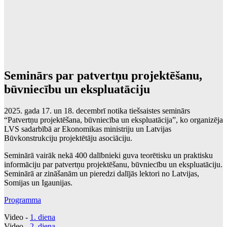
Seminārs par patvertņu projektēšanu,
būvniecību un ekspluatāciju
2025. gada 17. un 18. decembrī notika tiešsaistes seminārs
“Patvertņu projektēšana, būvniecība un ekspluatācija”, ko organizēja
LVS sadarbībā ar Ekonomikas ministriju un Latvijas
Būvkonstrukciju projektētāju asociāciju.
Seminārā vairāk nekā 400 dalībnieki guva teorētisku un praktisku
informāciju par patvertņu projektēšanu, būvniecību un ekspluatāciju.
Seminārā ar zināšanām un pieredzi dalījās lektori no Latvijas,
Somijas un Igaunijas.
Programma
Video -
1. diena
Video -
2. diena