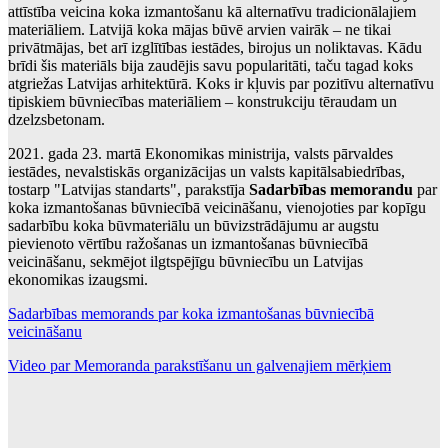
attīstība veicina koka izmantošanu kā alternatīvu tradicionālajiem
materiāliem. Latvijā koka mājas būvē arvien vairāk – ne tikai
privātmājas, bet arī izglītības iestādes, birojus un noliktavas. Kādu
brīdi šis materiāls bija zaudējis savu popularitāti, taču tagad koks
atgriežas Latvijas arhitektūrā. Koks ir kļuvis par pozitīvu alternatīvu
tipiskiem būvniecības materiāliem – konstrukciju tēraudam un
dzelzsbetonam.
2021. gada 23. martā Ekonomikas ministrija, valsts pārvaldes
iestādes, nevalstiskās organizācijas un valsts kapitālsabiedrības,
tostarp "Latvijas standarts", parakstīja
Sadarbības memorandu
par
koka izmantošanas būvniecībā veicināšanu, vienojoties par kopīgu
sadarbību koka būvmateriālu un būvizstrādājumu ar augstu
pievienoto vērtību ražošanas un izmantošanas būvniecībā
veicināšanu, sekmējot ilgtspējīgu būvniecību un Latvijas
ekonomikas izaugsmi.
Sadarbības memorands par koka izmantošanas būvniecībā
veicināšanu
Video par Memoranda parakstīšanu un galvenajiem mērķiem