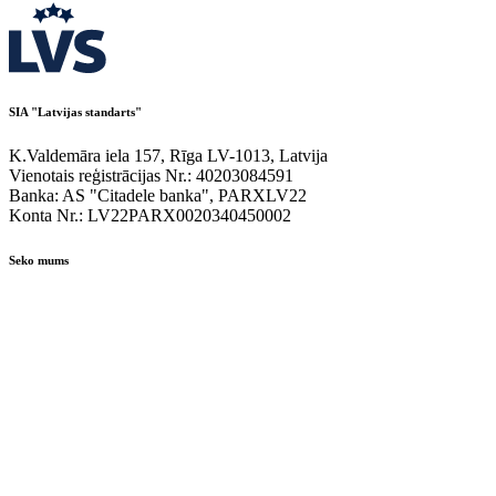
SIA "Latvijas standarts"
K.Valdemāra iela 157, Rīga LV-1013, Latvija
Vienotais reģistrācijas Nr.: 40203084591
Banka: AS "Citadele banka", PARXLV22
Konta Nr.: LV22PARX0020340450002
Seko mums