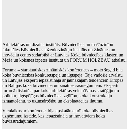
Arhitektūras un dizaina institūts, Būvniecības un mašīnzinību
fakultātes Būvniecības inženierzinātņu institūts un Zinātnes un
inovāciju centrs sadarbībā ar Latvijas Koka būvniecības klasteri un
Meža un koksnes izpētes institūtu un FORUM HOLZBAU atbalstu.
Foruma – starptautiskas zinātniskās konferences – moto šogad bija
koka būvniecības konkurētspēja un ilgtspēja. Tajā vadošie ārvalstu
un Latvijas eksperti iepazīstināja ar jaunākajām tendencēm Eiropas
un Baltijas koka būvniecībā un zinātnes sasniegumiem. Eksperti
forumā diskutēja par koka arhitektūras veicināšanas stratēģiju un
politiku, ilgtspējīgas būvniecības izglītību, koka konstrukciju
izmantošanu, to ugunsdrošību un ekspluatācijas ilgumu.
Vienlaikus ar konferenci bija apskatāma arī koka būvniecības
uzņēmumu izstāde, kas iepazīstināja ar inovatīviem koka
būvizstrādājumiem.