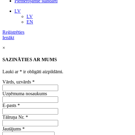
Piemērojamie standarti
LV
LV
EN
Reģistrēties
Ienākt
×
SAZINĀTIES AR MUMS
Lauki ar
*
ir obligāti aizpildāmi.
Vārds, uzvārds
*
Uzņēmuma nosaukums
E-pasts
*
Tālruņa Nr.
*
Jautājums
*