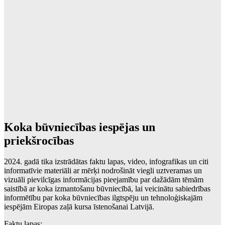
Koka būvniecības iespējas un
priekšrocības
2024. gadā tika izstrādātas faktu lapas, video, infografikas un citi
informatīvie materiāli ar mērķi nodrošināt viegli uztveramas un
vizuāli pievilcīgas informācijas pieejamību par dažādām tēmām
saistībā ar koka izmantošanu būvniecībā, lai veicinātu sabiedrības
informētību par koka būvniecības ilgtspēju un tehnoloģiskajām
iespējām Eiropas zaļā kursa īstenošanai Latvijā.
Faktu lapas: