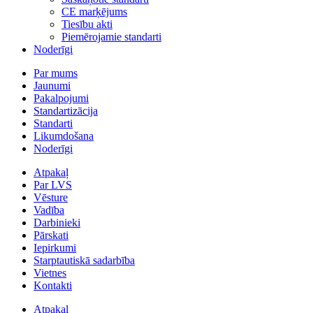
CE marķējums
Tiesību akti
Piemērojamie standarti
Noderīgi
Par mums
Jaunumi
Pakalpojumi
Standartizācija
Standarti
Likumdošana
Noderīgi
Atpakaļ
Par LVS
Vēsture
Vadība
Darbinieki
Pārskati
Iepirkumi
Starptautiskā sadarbība
Vietnes
Kontakti
Atpakaļ