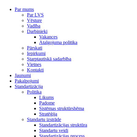
Par mums
Par LVS
Vēsture
Vadība
Darbinieki
Vakances
Atalgojuma politika
Pārskati
Iepirkumi
Starptautiskā sadarbība
Vietnes
Kontakti
Jaunumi
Pakalpojumi
Standartizācija
Politika
Likums
Padome
Sistēmas struktūrshēma
Stratēģija
Standartu izstrāde
Standartizācijas struktūra
Standartu veidi
Standartizācijas process