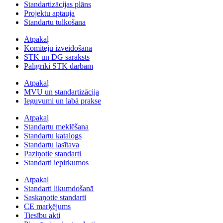
Standartizācijas plāns
Projektu aptauja
Standartu tulkošana
Atpakaļ
Komiteju izveidošana
STK un DG saraksts
Palīgrīki STK darbam
Atpakaļ
MVU un standartizācija
Ieguvumi un labā prakse
Atpakaļ
Standartu meklēšana
Standartu katalogs
Standartu lasītava
Paziņotie standarti
Standarti iepirkumos
Atpakaļ
Standarti likumdošanā
Saskaņotie standarti
CE marķējums
Tiesību akti