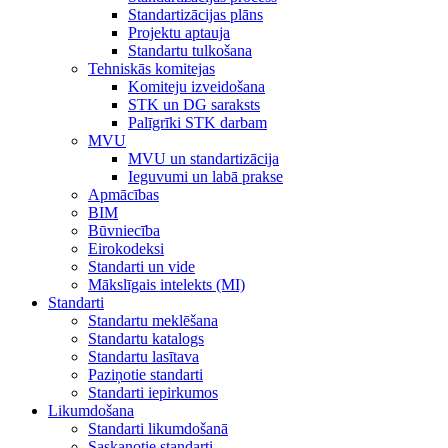
Standartizācijas plāns
Projektu aptauja
Standartu tulkošana
Tehniskās komitejas
Komiteju izveidošana
STK un DG saraksts
Palīgrīki STK darbam
MVU
MVU un standartizācija
Ieguvumi un labā prakse
Apmācības
BIM
Būvniecība
Eirokodeksi
Standarti un vide
Mākslīgais intelekts (MI)
Standarti
Standartu meklēšana
Standartu katalogs
Standartu lasītava
Paziņotie standarti
Standarti iepirkumos
Likumdošana
Standarti likumdošanā
Saskaņotie standarti