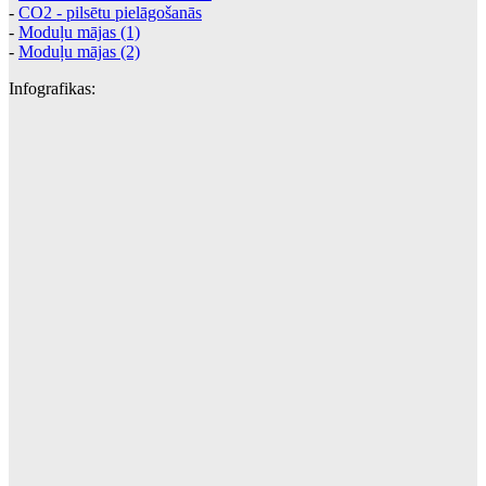
-
CO2 - pilsētu pielāgošanās
-
Moduļu mājas (1)
-
Moduļu mājas (2)
Infografikas: