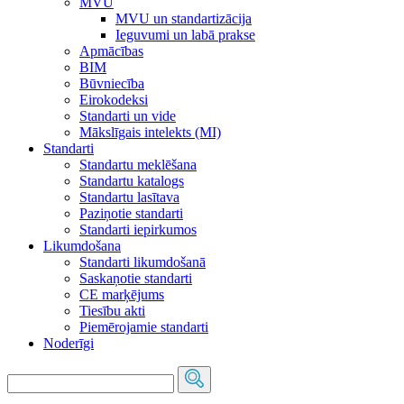
MVU
MVU un standartizācija
Ieguvumi un labā prakse
Apmācības
BIM
Būvniecība
Eirokodeksi
Standarti un vide
Mākslīgais intelekts (MI)
Standarti
Standartu meklēšana
Standartu katalogs
Standartu lasītava
Paziņotie standarti
Standarti iepirkumos
Likumdošana
Standarti likumdošanā
Saskaņotie standarti
CE marķējums
Tiesību akti
Piemērojamie standarti
Noderīgi