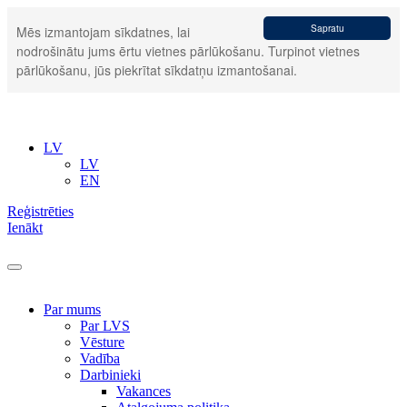
Sapratu
Mēs izmantojam sīkdatnes, lai
nodrošinātu jums ērtu vietnes pārlūkošanu. Turpinot vietnes
pārlūkošanu, jūs piekrītat sīkdatņu izmantošanai.
LV
LV
EN
Reģistrēties
Ienākt
Par mums
Par LVS
Vēsture
Vadība
Darbinieki
Vakances