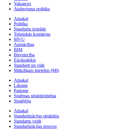
Vakances
Atalgojuma politika
Atpakaļ
Politika
Standartu izstrāde
Tehniskās komitejas
MVU
Apmācības
BIM
Būvniecība
Eirokodeksi
Standarti un vide
Mākslīgais intelekts (MI)
Atpakaļ
Likums
Padome
Sistēmas struktūrshēma
Stratēģija
Atpakaļ
Standartizācijas struktūra
Standartu veidi
Standartizācijas process