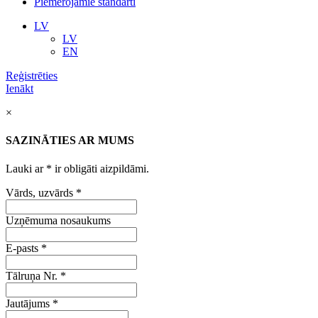
Piemērojamie standarti
LV
LV
EN
Reģistrēties
Ienākt
×
SAZINĀTIES AR MUMS
Lauki ar
*
ir obligāti aizpildāmi.
Vārds, uzvārds
*
Uzņēmuma nosaukums
E-pasts
*
Tālruņa Nr.
*
Jautājums
*