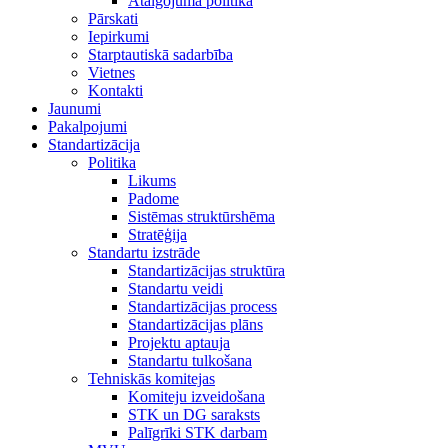
Atalgojuma politika
Pārskati
Iepirkumi
Starptautiskā sadarbība
Vietnes
Kontakti
Jaunumi
Pakalpojumi
Standartizācija
Politika
Likums
Padome
Sistēmas struktūrshēma
Stratēģija
Standartu izstrāde
Standartizācijas struktūra
Standartu veidi
Standartizācijas process
Standartizācijas plāns
Projektu aptauja
Standartu tulkošana
Tehniskās komitejas
Komiteju izveidošana
STK un DG saraksts
Palīgrīki STK darbam