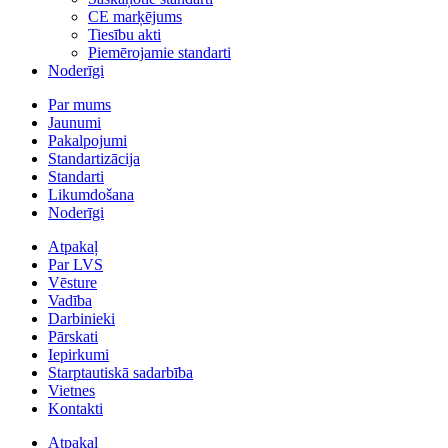
CE marķējums
Tiesību akti
Piemērojamie standarti
Noderīgi
Par mums
Jaunumi
Pakalpojumi
Standartizācija
Standarti
Likumdošana
Noderīgi
Atpakaļ
Par LVS
Vēsture
Vadība
Darbinieki
Pārskati
Iepirkumi
Starptautiskā sadarbība
Vietnes
Kontakti
Atpakaļ