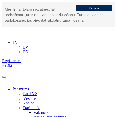
Sapratu
Mēs izmantojam sīkdatnes, lai
nodrošinātu jums ērtu vietnes pārlūkošanu. Turpinot vietnes
pārlūkošanu, jūs piekrītat sīkdatņu izmantošanai.
LV
LV
EN
Reģistrēties
Ienākt
Par mums
Par LVS
Vēsture
Vadība
Darbinieki
Vakances