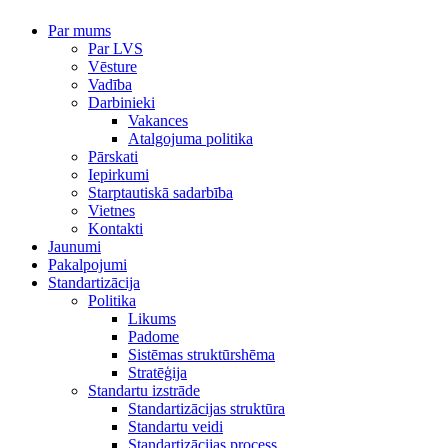
Par mums
Par LVS
Vēsture
Vadība
Darbinieki
Vakances
Atalgojuma politika
Pārskati
Iepirkumi
Starptautiskā sadarbība
Vietnes
Kontakti
Jaunumi
Pakalpojumi
Standartizācija
Politika
Likums
Padome
Sistēmas struktūrshēma
Stratēģija
Standartu izstrāde
Standartizācijas struktūra
Standartu veidi
Standartizācijas process