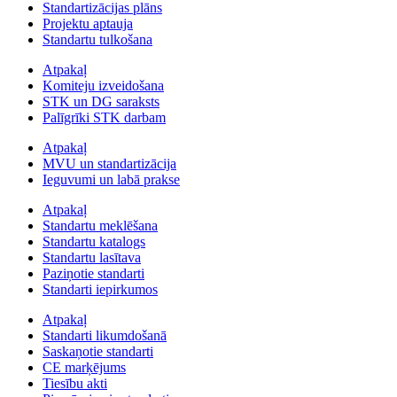
Standartizācijas plāns
Projektu aptauja
Standartu tulkošana
Atpakaļ
Komiteju izveidošana
STK un DG saraksts
Palīgrīki STK darbam
Atpakaļ
MVU un standartizācija
Ieguvumi un labā prakse
Atpakaļ
Standartu meklēšana
Standartu katalogs
Standartu lasītava
Paziņotie standarti
Standarti iepirkumos
Atpakaļ
Standarti likumdošanā
Saskaņotie standarti
CE marķējums
Tiesību akti