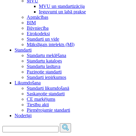
MVU
MVU un standartizācija
Ieguvumi un labā prakse
Apmācības
BIM
Būvniecība
Eirokodeksi
Standarti un vide
Mākslīgais intelekts (MI)
Standarti
Standartu meklēšana
Standartu katalogs
Standartu lasītava
Paziņotie standarti
Standarti iepirkumos
Likumdošana
Standarti likumdošanā
Saskaņotie standarti
CE marķējums
Tiesību akti
Piemērojamie standarti
Noderīgi