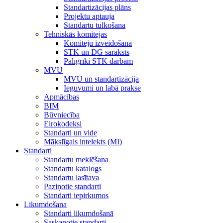
Standartizācijas plāns
Projektu aptauja
Standartu tulkošana
Tehniskās komitejas
Komiteju izveidošana
STK un DG saraksts
Palīgrīki STK darbam
MVU
MVU un standartizācija
Ieguvumi un labā prakse
Apmācības
BIM
Būvniecība
Eirokodeksi
Standarti un vide
Mākslīgais intelekts (MI)
Standarti
Standartu meklēšana
Standartu katalogs
Standartu lasītava
Paziņotie standarti
Standarti iepirkumos
Likumdošana
Standarti likumdošanā
Saskaņotie standarti