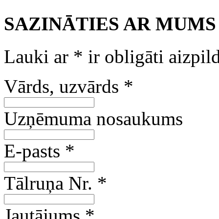
SAZINĀTIES AR MUMS
Lauki ar
*
ir obligāti aizpil
Vārds, uzvārds
*
Uzņēmuma nosaukums
E-pasts
*
Tālruņa Nr.
*
Jautājums
*