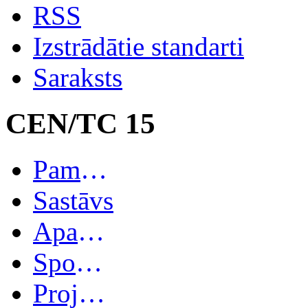
RSS
Izstrādātie standarti
Saraksts
CEN/TC 15
Pamatinformācija
Sastāvs
Apakškomitejas
Spoguļkomitejas
Projekti