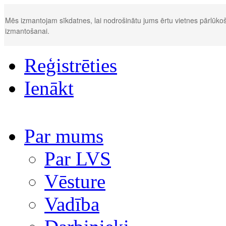
Mēs izmantojam sīkdatnes, lai nodrošinātu jums ērtu vietnes pārlūkoš
izmantošanai.
Reģistrēties
Ienākt
Par mums
Par LVS
Vēsture
Vadība