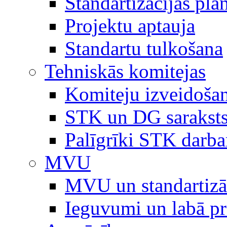
Standartizācijas plā
Projektu aptauja
Standartu tulkošana
Tehniskās komitejas
Komiteju izveidoša
STK un DG sarakst
Palīgrīki STK darb
MVU
MVU un standartizā
Ieguvumi un labā p