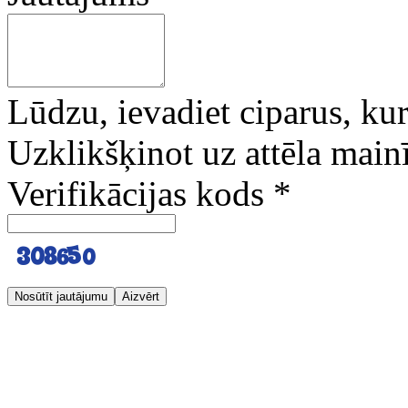
Lūdzu, ievadiet ciparus, kuri
Uzklikšķinot uz attēla mainī
Verifikācijas kods
*
Nosūtīt jautājumu
Aizvērt