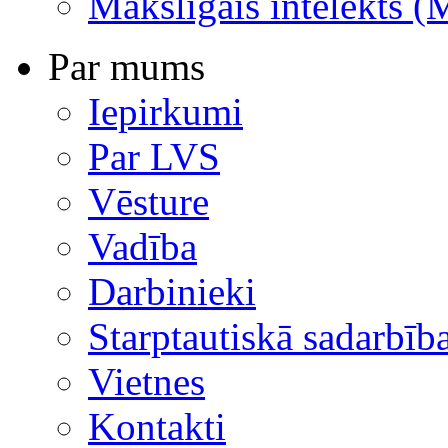
Mākslīgais intelekts (
Par mums
Iepirkumi
Par LVS
Vēsture
Vadība
Darbinieki
Starptautiskā sadarbīb
Vietnes
Kontakti