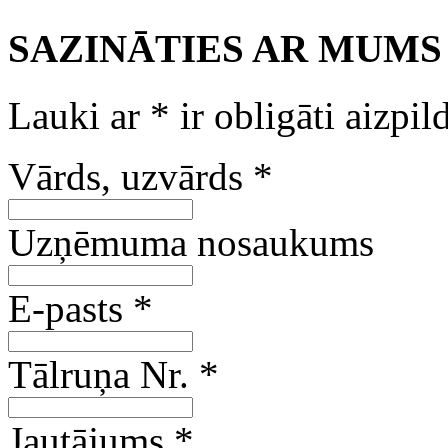
SAZINĀTIES AR MUMS
Lauki ar
*
ir obligāti aizpil
Vārds, uzvārds
*
Uzņēmuma nosaukums
E-pasts
*
Tālruņa Nr.
*
Jautājums
*