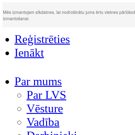
Mēs izmantojam sīkdatnes, lai nodrošinātu jums ērtu vietnes pārlūkoš
izmantošanai.
Reģistrēties
Ienākt
Par mums
Par LVS
Vēsture
Vadība