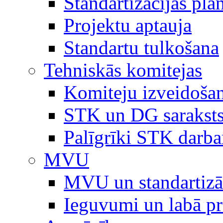
Standartizācijas plā
Projektu aptauja
Standartu tulkošana
Tehniskās komitejas
Komiteju izveidoša
STK un DG sarakst
Palīgrīki STK darb
MVU
MVU un standartizā
Ieguvumi un labā p