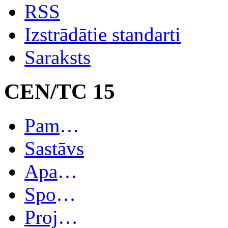
RSS
Izstrādātie standarti
Saraksts
CEN/TC 15
Pamatinformācija
Sastāvs
Apakškomitejas
Spoguļkomitejas
Projekti