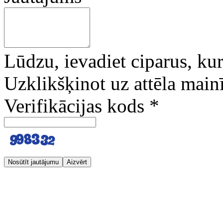
Lūdzu, ievadiet ciparus, kuri
Uzklikšķinot uz attēla mainī
Verifikācijas kods
*
Nosūtīt jautājumu
Aizvērt