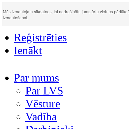
Mēs izmantojam sīkdatnes, lai nodrošinātu jums ērtu vietnes pārlūkoš
izmantošanai.
Reģistrēties
Ienākt
Par mums
Par LVS
Vēsture
Vadība