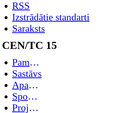
RSS
Izstrādātie standarti
Saraksts
CEN/TC 15
Pamatinformācija
Sastāvs
Apakškomitejas
Spoguļkomitejas
Projekti