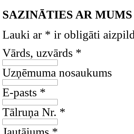
SAZINĀTIES AR MUMS
Lauki ar
*
ir obligāti aizpil
Vārds, uzvārds
*
Uzņēmuma nosaukums
E-pasts
*
Tālruņa Nr.
*
Jautājums
*