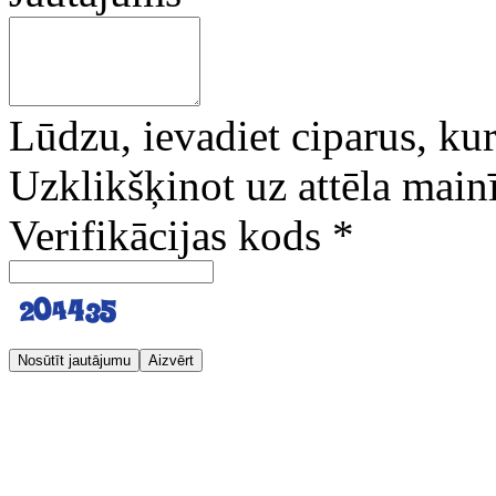
Lūdzu, ievadiet ciparus, kuri
Uzklikšķinot uz attēla mainī
Verifikācijas kods
*
Nosūtīt jautājumu
Aizvērt