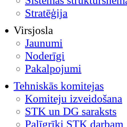
Sistēmas struktūrshēm
Stratēģija
Virsjosla
Jaunumi
Noderīgi
Pakalpojumi
Tehniskās komitejas
Komiteju izveidošana
STK un DG saraksts
Palīgrīki STK darbam