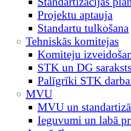
Standartizācijas plā
Projektu aptauja
Standartu tulkošana
Tehniskās komitejas
Komiteju izveidoša
STK un DG sarakst
Palīgrīki STK darb
MVU
MVU un standartizā
Ieguvumi un labā p