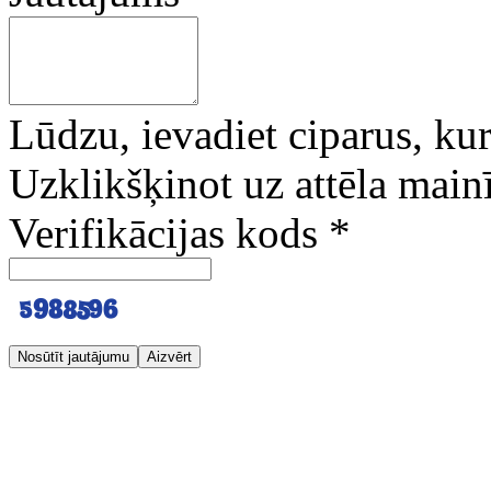
Lūdzu, ievadiet ciparus, kuri
Uzklikšķinot uz attēla mainī
Verifikācijas kods
*
Nosūtīt jautājumu
Aizvērt