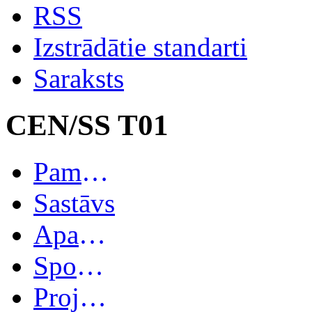
RSS
Izstrādātie standarti
Saraksts
CEN/SS T01
Pamatinformācija
Sastāvs
Apakškomitejas
Spoguļkomitejas
Projekti