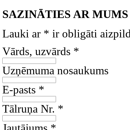
SAZINĀTIES AR MUMS
Lauki ar
*
ir obligāti aizpil
Vārds, uzvārds
*
Uzņēmuma nosaukums
E-pasts
*
Tālruņa Nr.
*
Jautājums
*