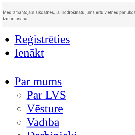
Mēs izmantojam sīkdatnes, lai nodrošinātu jums ērtu vietnes pārlūkoš
izmantošanai.
Reģistrēties
Ienākt
Par mums
Par LVS
Vēsture
Vadība