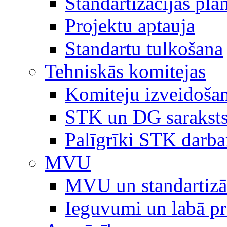
Standartizācijas plā
Projektu aptauja
Standartu tulkošana
Tehniskās komitejas
Komiteju izveidoša
STK un DG sarakst
Palīgrīki STK darb
MVU
MVU un standartizā
Ieguvumi un labā p