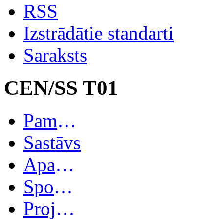
RSS
Izstrādātie standarti
Saraksts
CEN/SS T01
Pamatinformācija
Sastāvs
Apakškomitejas
Spoguļkomitejas
Projekti