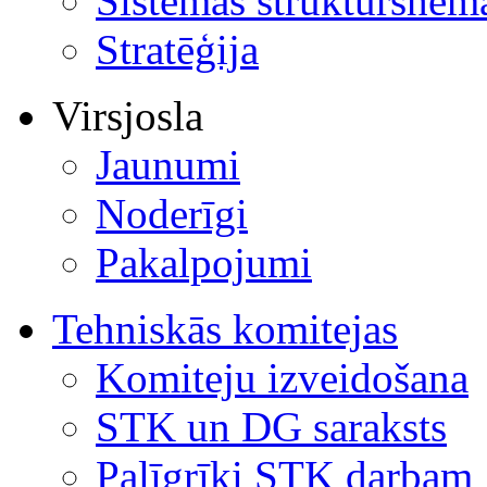
Sistēmas struktūrshēm
Stratēģija
Virsjosla
Jaunumi
Noderīgi
Pakalpojumi
Tehniskās komitejas
Komiteju izveidošana
STK un DG saraksts
Palīgrīki STK darbam