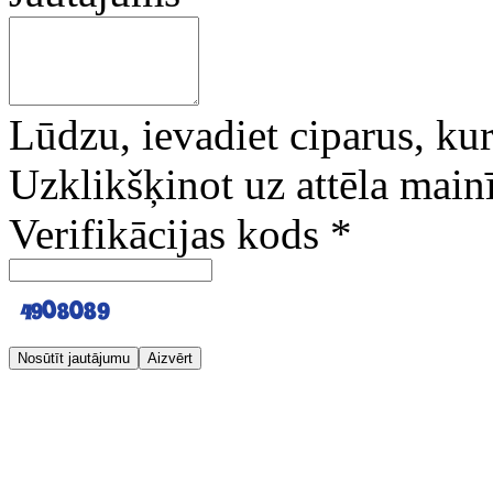
Lūdzu, ievadiet ciparus, kuri
Uzklikšķinot uz attēla mainī
Verifikācijas kods
*
Nosūtīt jautājumu
Aizvērt