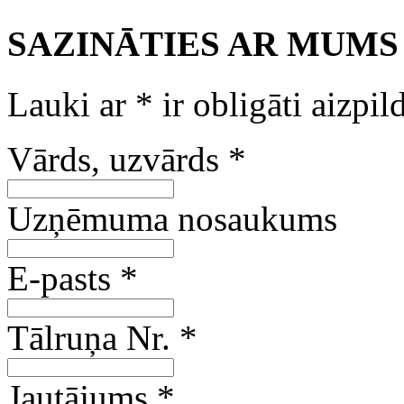
SAZINĀTIES AR MUMS
Lauki ar
*
ir obligāti aizpil
Vārds, uzvārds
*
Uzņēmuma nosaukums
E-pasts
*
Tālruņa Nr.
*
Jautājums
*