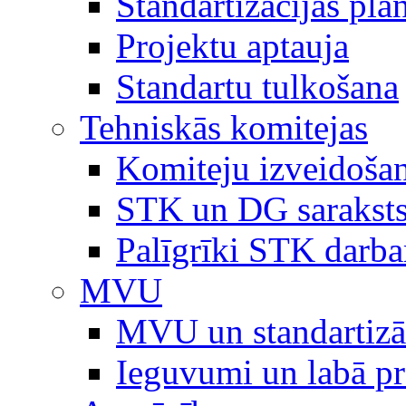
Standartizācijas plā
Projektu aptauja
Standartu tulkošana
Tehniskās komitejas
Komiteju izveidoša
STK un DG sarakst
Palīgrīki STK darb
MVU
MVU un standartizā
Ieguvumi un labā p