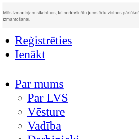
Mēs izmantojam sīkdatnes, lai nodrošinātu jums ērtu vietnes pārlūkoš
izmantošanai.
Reģistrēties
Ienākt
Par mums
Par LVS
Vēsture
Vadība