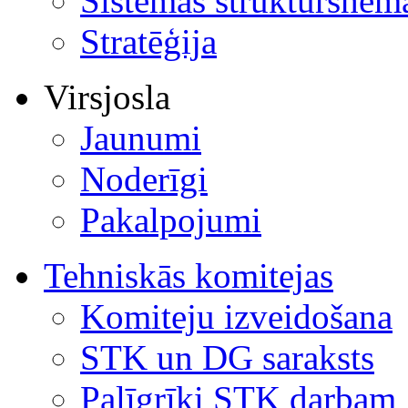
Sistēmas struktūrshēm
Stratēģija
Virsjosla
Jaunumi
Noderīgi
Pakalpojumi
Tehniskās komitejas
Komiteju izveidošana
STK un DG saraksts
Palīgrīki STK darbam