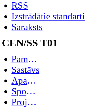
RSS
Izstrādātie standarti
Saraksts
CEN/SS T01
Pamatinformācija
Sastāvs
Apakškomitejas
Spoguļkomitejas
Projekti