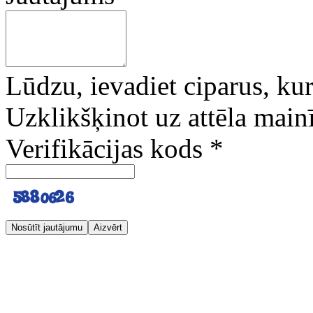
Lūdzu, ievadiet ciparus, kuri
Uzklikšķinot uz attēla mainī
Verifikācijas kods
*
Nosūtīt jautājumu
Aizvērt