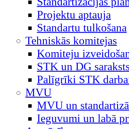
Standartizācijas plā
Projektu aptauja
Standartu tulkošana
Tehniskās komitejas
Komiteju izveidoša
STK un DG sarakst
Palīgrīki STK darb
MVU
MVU un standartizā
Ieguvumi un labā p