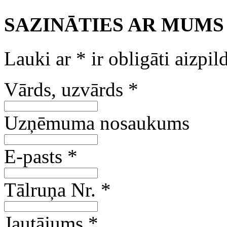
SAZINĀTIES AR MUMS
Lauki ar
*
ir obligāti aizpil
Vārds, uzvārds
*
Uzņēmuma nosaukums
E-pasts
*
Tālruņa Nr.
*
Jautājums
*