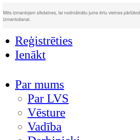
Mēs izmantojam sīkdatnes, lai nodrošinātu jums ērtu vietnes pārlūkoš
izmantošanai.
Reģistrēties
Ienākt
Par mums
Par LVS
Vēsture
Vadība