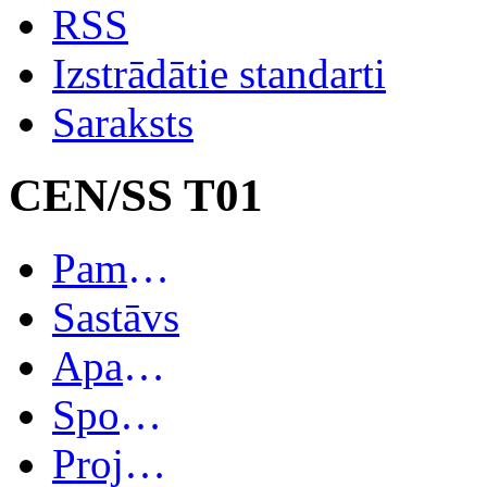
RSS
Izstrādātie standarti
Saraksts
CEN/SS T01
Pamatinformācija
Sastāvs
Apakškomitejas
Spoguļkomitejas
Projekti