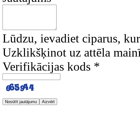
Lūdzu, ievadiet ciparus, kuri
Uzklikšķinot uz attēla mainī
Verifikācijas kods
*
Nosūtīt jautājumu
Aizvērt