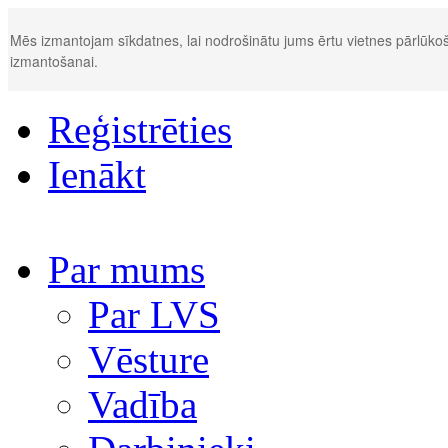
Mēs izmantojam sīkdatnes, lai nodrošinātu jums ērtu vietnes pārlūkoš
izmantošanai.
Reģistrēties
Ienākt
Par mums
Par LVS
Vēsture
Vadība