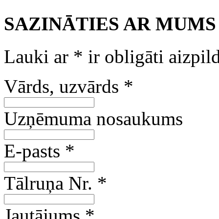
SAZINĀTIES AR MUMS
Lauki ar
*
ir obligāti aizpil
Vārds, uzvārds
*
Uzņēmuma nosaukums
E-pasts
*
Tālruņa Nr.
*
Jautājums
*