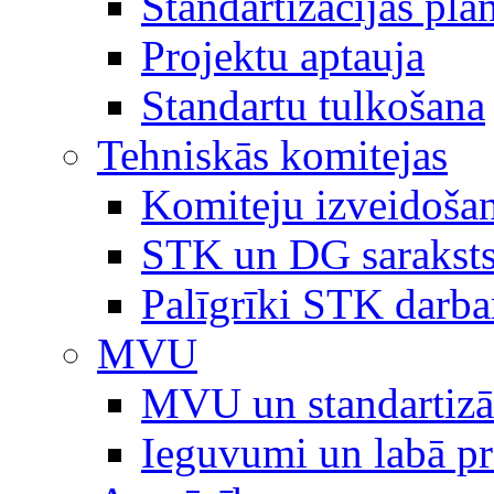
Standartizācijas plā
Projektu aptauja
Standartu tulkošana
Tehniskās komitejas
Komiteju izveidoša
STK un DG sarakst
Palīgrīki STK darb
MVU
MVU un standartizā
Ieguvumi un labā p