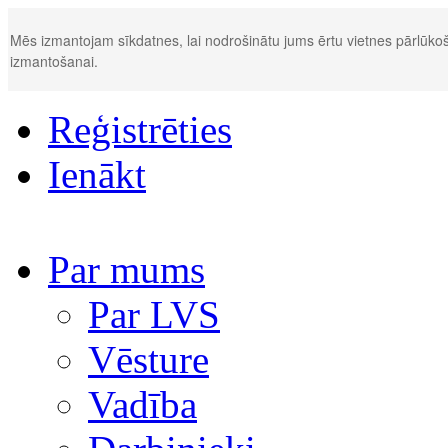
Mēs izmantojam sīkdatnes, lai nodrošinātu jums ērtu vietnes pārlūkoš
izmantošanai.
Reģistrēties
Ienākt
Par mums
Par LVS
Vēsture
Vadība