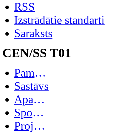
RSS
Izstrādātie standarti
Saraksts
CEN/SS T01
Pamatinformācija
Sastāvs
Apakškomitejas
Spoguļkomitejas
Projekti