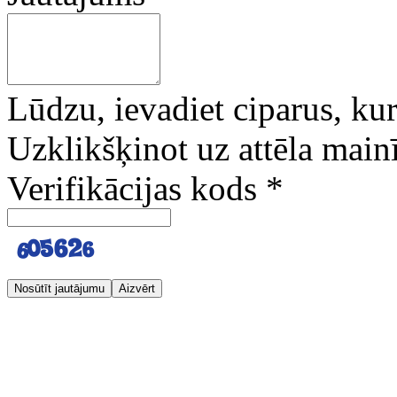
Lūdzu, ievadiet ciparus, kuri
Uzklikšķinot uz attēla mainī
Verifikācijas kods
*
Nosūtīt jautājumu
Aizvērt