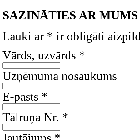
SAZINĀTIES AR MUMS
Lauki ar
*
ir obligāti aizpil
Vārds, uzvārds
*
Uzņēmuma nosaukums
E-pasts
*
Tālruņa Nr.
*
Jautājums
*