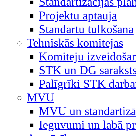
Standartizācijas plā
Projektu aptauja
Standartu tulkošana
Tehniskās komitejas
Komiteju izveidoša
STK un DG sarakst
Palīgrīki STK darb
MVU
MVU un standartizā
Ieguvumi un labā p