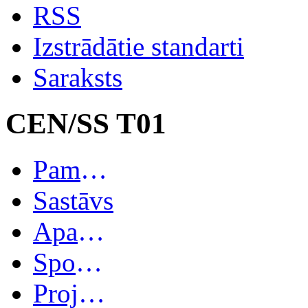
RSS
Izstrādātie standarti
Saraksts
CEN/SS T01
Pamatinformācija
Sastāvs
Apakškomitejas
Spoguļkomitejas
Projekti