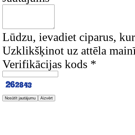
Lūdzu, ievadiet ciparus, kuri
Uzklikšķinot uz attēla mainī
Verifikācijas kods
*
Nosūtīt jautājumu
Aizvērt