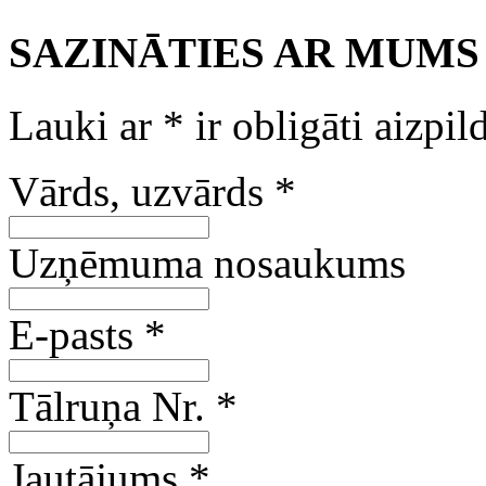
SAZINĀTIES AR MUMS
Lauki ar
*
ir obligāti aizpil
Vārds, uzvārds
*
Uzņēmuma nosaukums
E-pasts
*
Tālruņa Nr.
*
Jautājums
*