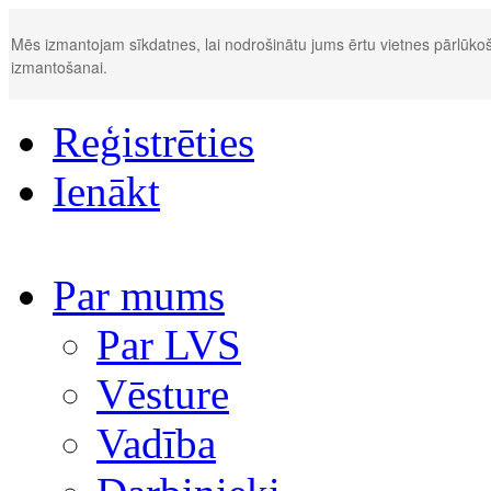
Mēs izmantojam sīkdatnes, lai nodrošinātu jums ērtu vietnes pārlūkoš
izmantošanai.
Reģistrēties
Ienākt
Par mums
Par LVS
Vēsture
Vadība