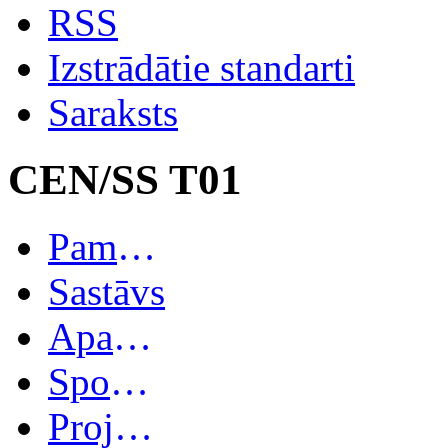
RSS
Izstrādātie standarti
Saraksts
CEN/SS T01
Pamatinformācija
Sastāvs
Apakškomitejas
Spoguļkomitejas
Projekti