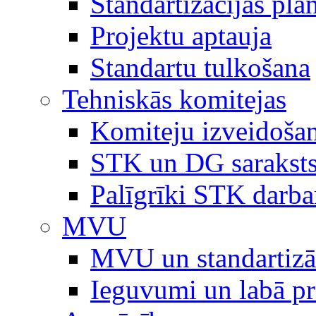
Standartizācijas plā
Projektu aptauja
Standartu tulkošana
Tehniskās komitejas
Komiteju izveidoša
STK un DG sarakst
Palīgrīki STK darb
MVU
MVU un standartizā
Ieguvumi un labā p