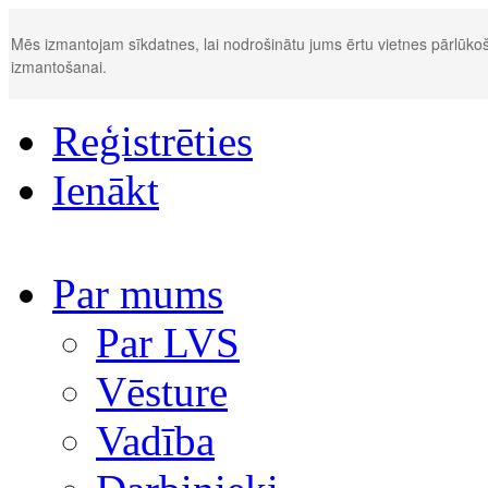
Mēs izmantojam sīkdatnes, lai nodrošinātu jums ērtu vietnes pārlūkoš
izmantošanai.
Reģistrēties
Ienākt
Par mums
Par LVS
Vēsture
Vadība