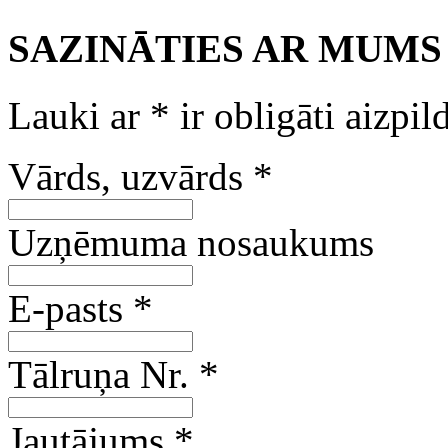
SAZINĀTIES AR MUMS
Lauki ar
*
ir obligāti aizpil
Vārds, uzvārds
*
Uzņēmuma nosaukums
E-pasts
*
Tālruņa Nr.
*
Jautājums
*