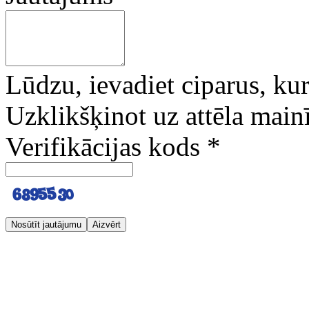
Lūdzu, ievadiet ciparus, kuri
Uzklikšķinot uz attēla mainī
Verifikācijas kods
*
Nosūtīt jautājumu
Aizvērt