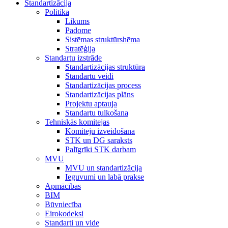
Standartizācija
Politika
Likums
Padome
Sistēmas struktūrshēma
Stratēģija
Standartu izstrāde
Standartizācijas struktūra
Standartu veidi
Standartizācijas process
Standartizācijas plāns
Projektu aptauja
Standartu tulkošana
Tehniskās komitejas
Komiteju izveidošana
STK un DG saraksts
Palīgrīki STK darbam
MVU
MVU un standartizācija
Ieguvumi un labā prakse
Apmācības
BIM
Būvniecība
Eirokodeksi
Standarti un vide