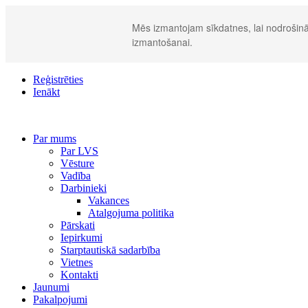
Mēs izmantojam sīkdatnes, lai nodrošināt
izmantošanai.
Reģistrēties
Ienākt
Par mums
Par LVS
Vēsture
Vadība
Darbinieki
Vakances
Atalgojuma politika
Pārskati
Iepirkumi
Starptautiskā sadarbība
Vietnes
Kontakti
Jaunumi
Pakalpojumi