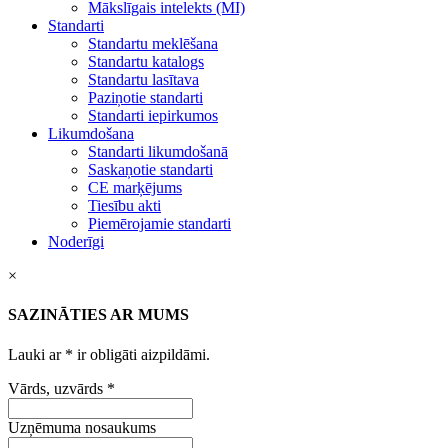
Mākslīgais intelekts (MI)
Standarti
Standartu meklēšana
Standartu katalogs
Standartu lasītava
Paziņotie standarti
Standarti iepirkumos
Likumdošana
Standarti likumdošanā
Saskaņotie standarti
CE marķējums
Tiesību akti
Piemērojamie standarti
Noderīgi
×
SAZINĀTIES AR MUMS
Lauki ar
*
ir obligāti aizpildāmi.
Vārds, uzvārds
*
Uzņēmuma nosaukums