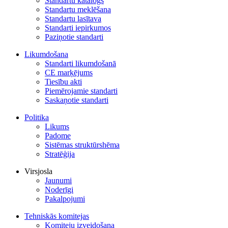
Standartu katalogs
Standartu meklēšana
Standartu lasītava
Standarti iepirkumos
Paziņotie standarti
Likumdošana
Standarti likumdošanā
CE marķējums
Tiesību akti
Piemērojamie standarti
Saskaņotie standarti
Politika
Likums
Padome
Sistēmas struktūrshēma
Stratēģija
Virsjosla
Jaunumi
Noderīgi
Pakalpojumi
Tehniskās komitejas
Komiteju izveidošana