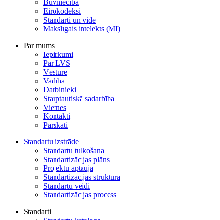
Būvniecība
Eirokodeksi
Standarti un vide
Mākslīgais intelekts (MI)
Par mums
Iepirkumi
Par LVS
Vēsture
Vadība
Darbinieki
Starptautiskā sadarbība
Vietnes
Kontakti
Pārskati
Standartu izstrāde
Standartu tulkošana
Standartizācijas plāns
Projektu aptauja
Standartizācijas struktūra
Standartu veidi
Standartizācijas process
Standarti