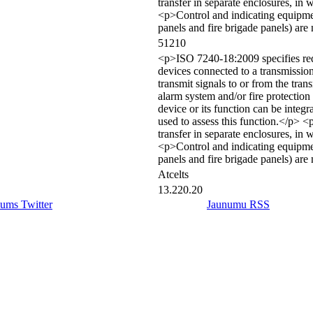
transfer in separate enclosures, i
<p>Control and indicating equipmen
panels and fire brigade panels) ar
51210
<p>ISO 7240-18:2009 specifies requ
devices connected to a transmission
transmit signals to or from the tran
alarm system and/or fire protectio
device or its function can be inte
used to assess this function.</p> <
transfer in separate enclosures, i
<p>Control and indicating equipmen
panels and fire brigade panels) ar
Atcelts
13.220.20
ums Twitter
Jaunumu RSS