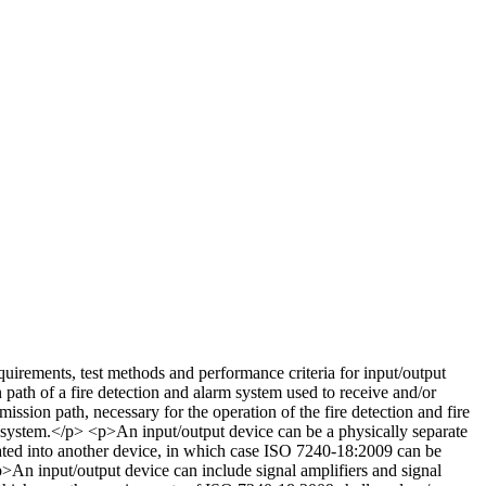
irements, test methods and performance criteria for input/output
 path of a fire detection and alarm system used to receive and/or
smission path, necessary for the operation of the fire detection and fire
n system.</p> <p>An input/output device can be a physically separate
grated into another device, in which case ISO 7240-18:2009 can be
p>An input/output device can include signal amplifiers and signal