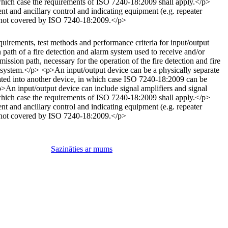
n which case the requirements of ISO 7240-18:2009 shall apply.</p>
t and ancillary control and indicating equipment (e.g. repeater
e not covered by ISO 7240-18:2009.</p>
irements, test methods and performance criteria for input/output
 path of a fire detection and alarm system used to receive and/or
smission path, necessary for the operation of the fire detection and fire
n system.</p> <p>An input/output device can be a physically separate
grated into another device, in which case ISO 7240-18:2009 can be
p>An input/output device can include signal amplifiers and signal
n which case the requirements of ISO 7240-18:2009 shall apply.</p>
t and ancillary control and indicating equipment (e.g. repeater
e not covered by ISO 7240-18:2009.</p>
Sazināties ar mums