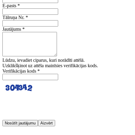
E-pasts
*
Tālruņa Nr.
*
Jautājums
*
Lūdzu, ievadiet ciparus, kuri norādīti attēlā.
Uzklikšķinot uz attēla mainīsies verifikācijas kods.
Verifikācijas kods
*
Nosūtīt jautājumu
Aizvērt