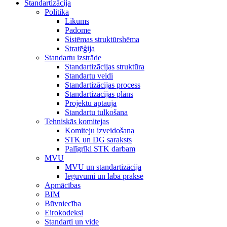
Standartizācija
Politika
Likums
Padome
Sistēmas struktūrshēma
Stratēģija
Standartu izstrāde
Standartizācijas struktūra
Standartu veidi
Standartizācijas process
Standartizācijas plāns
Projektu aptauja
Standartu tulkošana
Tehniskās komitejas
Komiteju izveidošana
STK un DG saraksts
Palīgrīki STK darbam
MVU
MVU un standartizācija
Ieguvumi un labā prakse
Apmācības
BIM
Būvniecība
Eirokodeksi
Standarti un vide