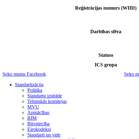
Reģistrācijas numurs (WIID)
Darbības sfēra
Statuss
ICS grupa
Seko mums Facebook
Seko m
Standartizācija
Politika
Standartu izstrāde
Tehniskās komitejas
MVU
Apmācības
BIM
Būvniecība
Eirokodeksi
Standarti un vide