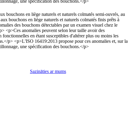
illonnage, une spécification des bouchons.</p>
x bouchons en liège naturels et naturels colmatés semi-ouvrés, au
 aux bouchons en liège naturels et naturels colmatés finis prêts à
nomalies des bouchons détectables par un examen visuel chez le
/p> <p>Ces anomalies peuvent selon leur taille avoir des
fonctionnelles en étant susceptibles d'altérer plus ou moins les
s.</p> <p>L'ISO 16419:2013 propose pour ces anomalies et, sur la
illonnage, une spécification des bouchons.</p>
Sazināties ar mums