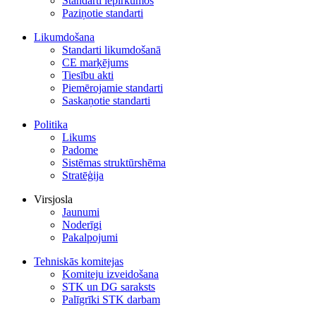
Standarti iepirkumos
Paziņotie standarti
Likumdošana
Standarti likumdošanā
CE marķējums
Tiesību akti
Piemērojamie standarti
Saskaņotie standarti
Politika
Likums
Padome
Sistēmas struktūrshēma
Stratēģija
Virsjosla
Jaunumi
Noderīgi
Pakalpojumi
Tehniskās komitejas
Komiteju izveidošana
STK un DG saraksts
Palīgrīki STK darbam