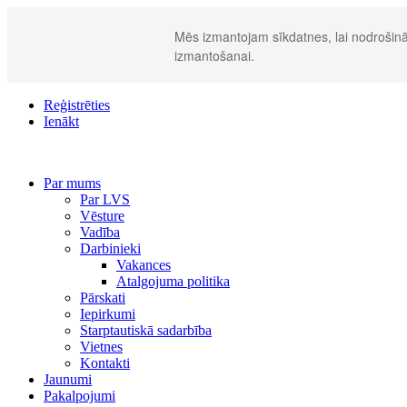
Mēs izmantojam sīkdatnes, lai nodrošināt
izmantošanai.
Reģistrēties
Ienākt
Par mums
Par LVS
Vēsture
Vadība
Darbinieki
Vakances
Atalgojuma politika
Pārskati
Iepirkumi
Starptautiskā sadarbība
Vietnes
Kontakti
Jaunumi
Pakalpojumi