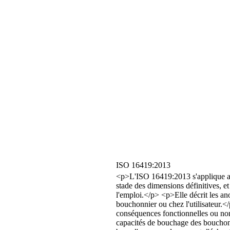
ISO 16419:2013
<p>L'ISO 16419:2013 s'applique au
stade des dimensions définitives, et
l'emploi.</p> <p>Elle décrit les a
bouchonnier ou chez l'utilisateur.<
conséquences fonctionnelles ou non 
capacités de bouchage des bouchon