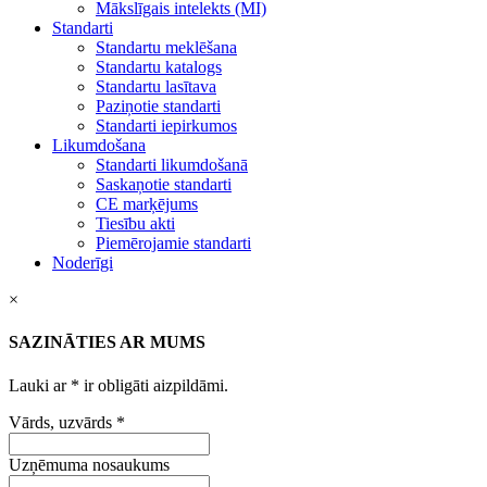
Mākslīgais intelekts (MI)
Standarti
Standartu meklēšana
Standartu katalogs
Standartu lasītava
Paziņotie standarti
Standarti iepirkumos
Likumdošana
Standarti likumdošanā
Saskaņotie standarti
CE marķējums
Tiesību akti
Piemērojamie standarti
Noderīgi
×
SAZINĀTIES AR MUMS
Lauki ar
*
ir obligāti aizpildāmi.
Vārds, uzvārds
*
Uzņēmuma nosaukums