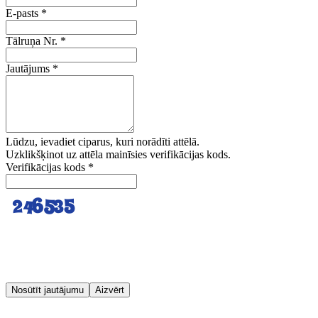
E-pasts
*
Tālruņa Nr.
*
Jautājums
*
Lūdzu, ievadiet ciparus, kuri norādīti attēlā.
Uzklikšķinot uz attēla mainīsies verifikācijas kods.
Verifikācijas kods
*
Nosūtīt jautājumu
Aizvērt