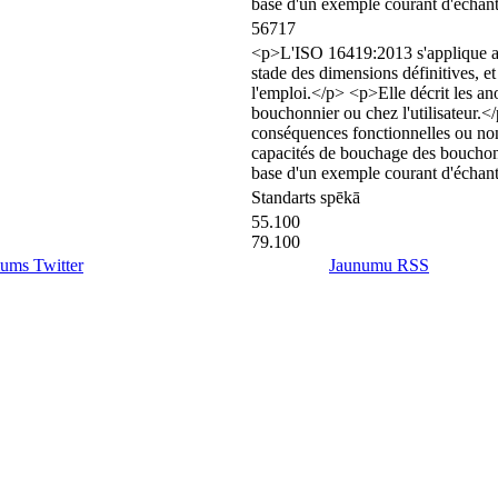
base d'un exemple courant d'échant
56717
<p>L'ISO 16419:2013 s'applique au
stade des dimensions définitives, et
l'emploi.</p> <p>Elle décrit les a
bouchonnier ou chez l'utilisateur.<
conséquences fonctionnelles ou non 
capacités de bouchage des bouchon
base d'un exemple courant d'échant
Standarts spēkā
55.100
79.100
ums Twitter
Jaunumu RSS