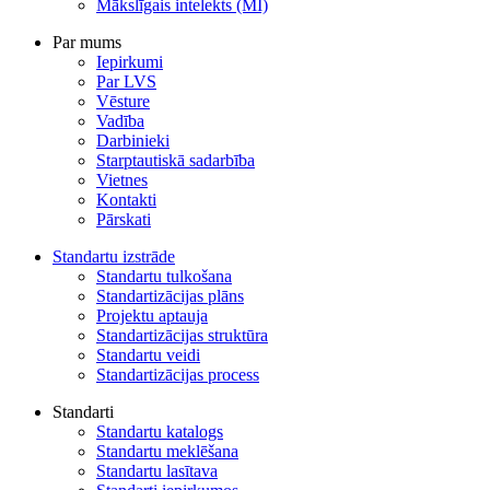
Mākslīgais intelekts (MI)
Par mums
Iepirkumi
Par LVS
Vēsture
Vadība
Darbinieki
Starptautiskā sadarbība
Vietnes
Kontakti
Pārskati
Standartu izstrāde
Standartu tulkošana
Standartizācijas plāns
Projektu aptauja
Standartizācijas struktūra
Standartu veidi
Standartizācijas process
Standarti
Standartu katalogs
Standartu meklēšana
Standartu lasītava