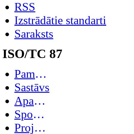
RSS
Izstrādātie standarti
Saraksts
ISO/TC 87
Pamatinformācija
Sastāvs
Apakškomitejas
Spoguļkomitejas
Projekti