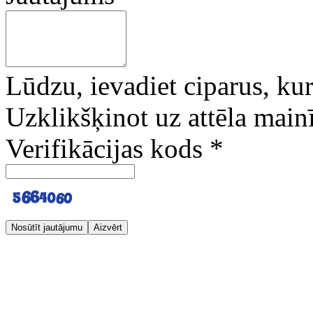
Lūdzu, ievadiet ciparus, kuri
Uzklikšķinot uz attēla mainī
Verifikācijas kods
*
Nosūtīt jautājumu
Aizvērt