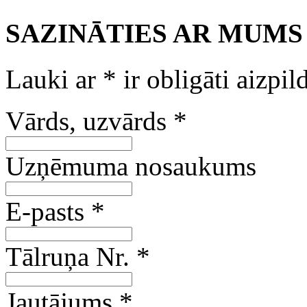
SAZINĀTIES AR MUMS
Lauki ar
*
ir obligāti aizpil
Vārds, uzvārds
*
Uzņēmuma nosaukums
E-pasts
*
Tālruņa Nr.
*
Jautājums
*