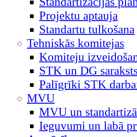
Standartizācijas plā
Projektu aptauja
Standartu tulkošana
Tehniskās komitejas
Komiteju izveidoša
STK un DG sarakst
Palīgrīki STK darb
MVU
MVU un standartizā
Ieguvumi un labā p