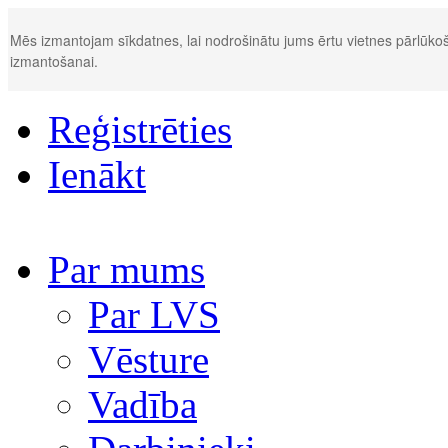
Mēs izmantojam sīkdatnes, lai nodrošinātu jums ērtu vietnes pārlūkoš
izmantošanai.
Reģistrēties
Ienākt
Par mums
Par LVS
Vēsture
Vadība