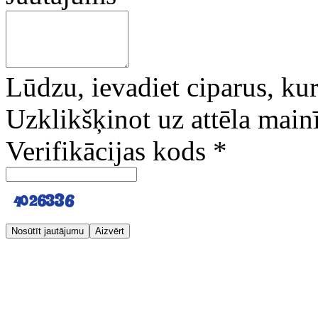
Lūdzu, ievadiet ciparus, kuri
Uzklikšķinot uz attēla mainī
Verifikācijas kods
*
Nosūtīt jautājumu
Aizvērt