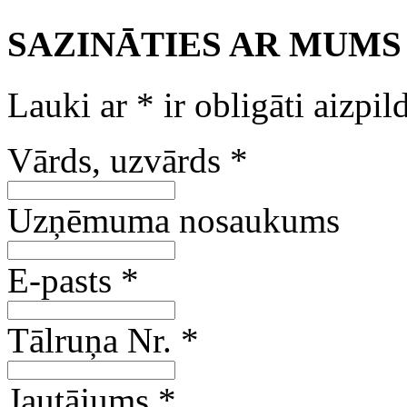
SAZINĀTIES AR MUMS
Lauki ar
*
ir obligāti aizpil
Vārds, uzvārds
*
Uzņēmuma nosaukums
E-pasts
*
Tālruņa Nr.
*
Jautājums
*