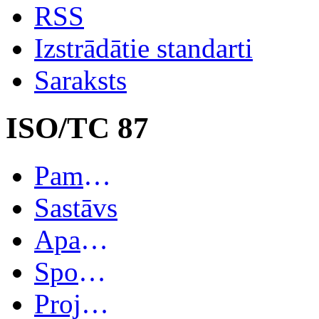
RSS
Izstrādātie standarti
Saraksts
ISO/TC 87
Pamatinformācija
Sastāvs
Apakškomitejas
Spoguļkomitejas
Projekti