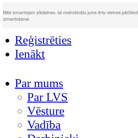
Mēs izmantojam sīkdatnes, lai nodrošinātu jums ērtu vietnes pārlūkoš
izmantošanai.
Reģistrēties
Ienākt
Par mums
Par LVS
Vēsture
Vadība