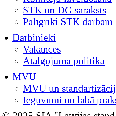
STK un DG saraksts
Palīgrīki STK darbam
Darbinieki
Vakances
Atalgojuma politika
MVU
MVU un standartizācij
Ieguvumi un labā prak
© 2025 SIA "Latvijas stand