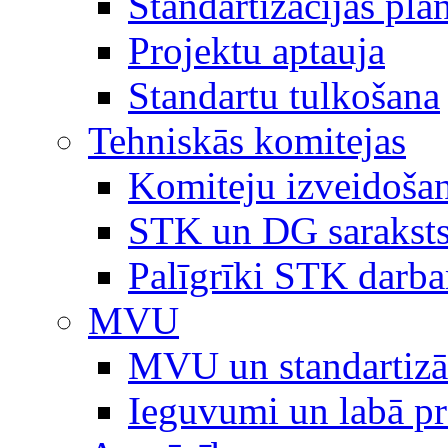
Standartizācijas plā
Projektu aptauja
Standartu tulkošana
Tehniskās komitejas
Komiteju izveidoša
STK un DG sarakst
Palīgrīki STK darb
MVU
MVU un standartizā
Ieguvumi un labā p