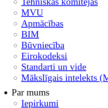
Tehniskās komitejas
MVU
Apmācības
BIM
Būvniecība
Eirokodeksi
Standarti un vide
Mākslīgais intelekts (
Par mums
Iepirkumi