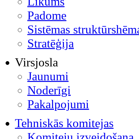
Likums
Padome
Sistēmas struktūrshēm
Stratēģija
Virsjosla
Jaunumi
Noderīgi
Pakalpojumi
Tehniskās komitejas
Komiteju izveidošana