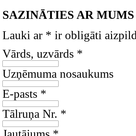
SAZINĀTIES AR MUMS
Lauki ar
*
ir obligāti aizpil
Vārds, uzvārds
*
Uzņēmuma nosaukums
E-pasts
*
Tālruņa Nr.
*
Jautājums
*