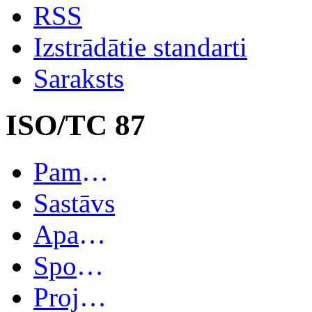
RSS
Izstrādātie standarti
Saraksts
ISO/TC 87
Pamatinformācija
Sastāvs
Apakškomitejas
Spoguļkomitejas
Projekti