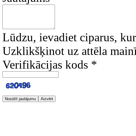
Lūdzu, ievadiet ciparus, kuri
Uzklikšķinot uz attēla mainī
Verifikācijas kods
*
Nosūtīt jautājumu
Aizvērt