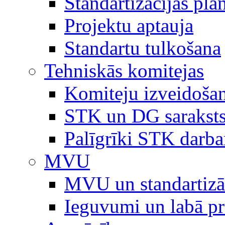
Standartizācijas plā
Projektu aptauja
Standartu tulkošana
Tehniskās komitejas
Komiteju izveidoša
STK un DG sarakst
Palīgrīki STK darb
MVU
MVU un standartizā
Ieguvumi un labā p