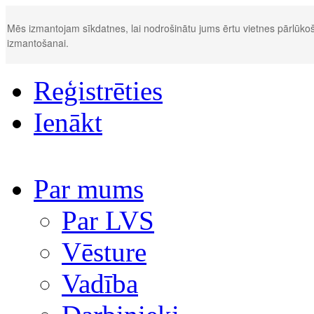
Mēs izmantojam sīkdatnes, lai nodrošinātu jums ērtu vietnes pārlūkoš
izmantošanai.
Reģistrēties
Ienākt
Par mums
Par LVS
Vēsture
Vadība