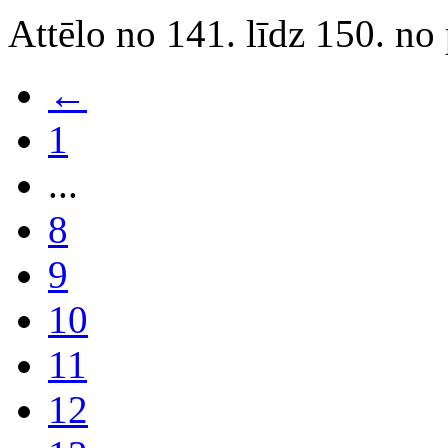
Attēlo no 141. līdz 150. no
←
1
...
8
9
10
11
12