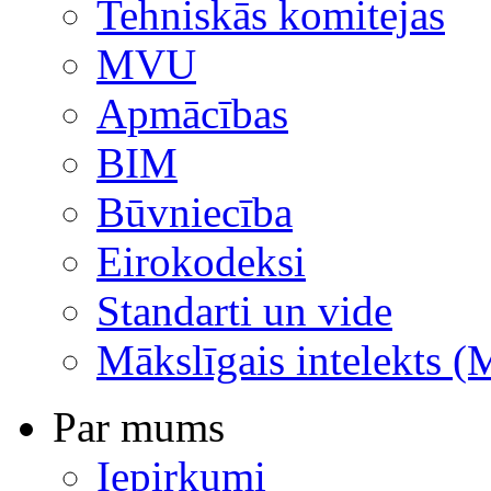
Tehniskās komitejas
MVU
Apmācības
BIM
Būvniecība
Eirokodeksi
Standarti un vide
Mākslīgais intelekts (
Par mums
Iepirkumi