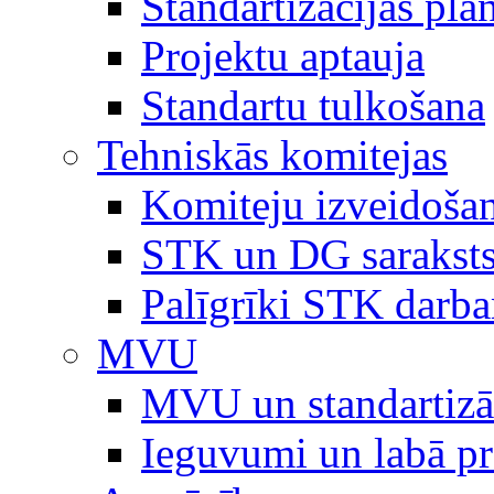
Standartizācijas plā
Projektu aptauja
Standartu tulkošana
Tehniskās komitejas
Komiteju izveidoša
STK un DG sarakst
Palīgrīki STK darb
MVU
MVU un standartizā
Ieguvumi un labā p