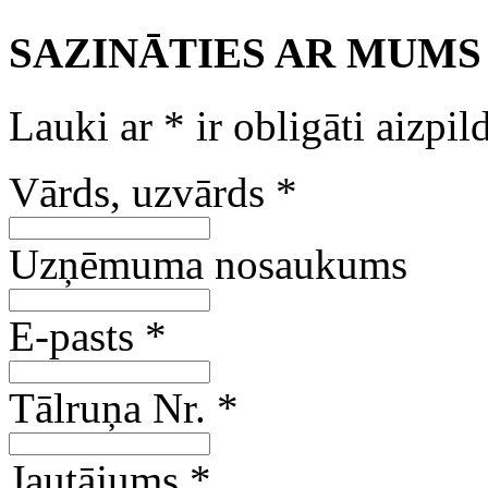
SAZINĀTIES AR MUMS
Lauki ar
*
ir obligāti aizpil
Vārds, uzvārds
*
Uzņēmuma nosaukums
E-pasts
*
Tālruņa Nr.
*
Jautājums
*