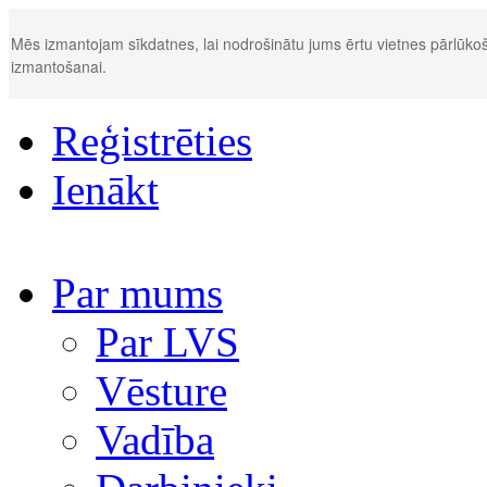
Mēs izmantojam sīkdatnes, lai nodrošinātu jums ērtu vietnes pārlūkoš
izmantošanai.
Reģistrēties
Ienākt
Par mums
Par LVS
Vēsture
Vadība