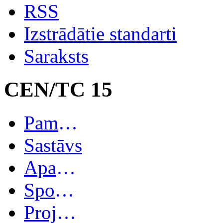
RSS
Izstrādātie standarti
Saraksts
CEN/TC 15
Pamatinformācija
Sastāvs
Apakškomitejas
Spoguļkomitejas
Projekti