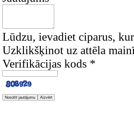
Lūdzu, ievadiet ciparus, kuri
Uzklikšķinot uz attēla mainī
Verifikācijas kods
*
Nosūtīt jautājumu
Aizvērt