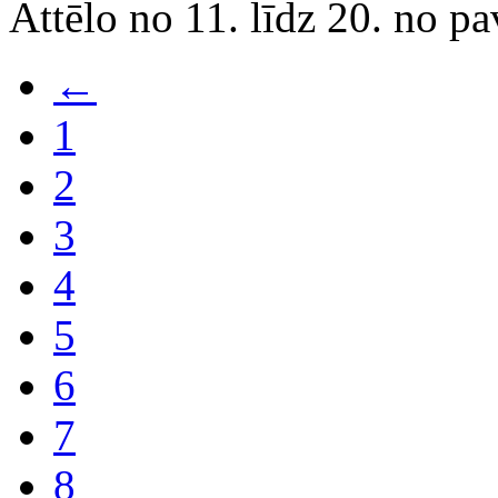
Attēlo no 11. līdz 20. no p
←
1
2
3
4
5
6
7
8