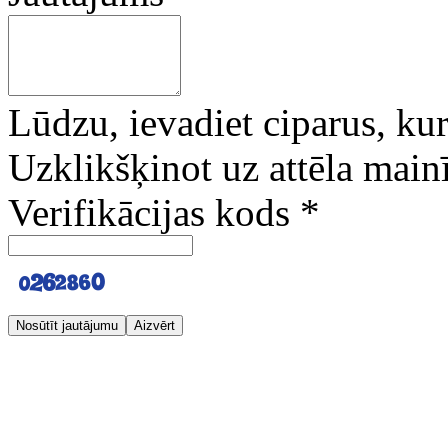
Lūdzu, ievadiet ciparus, kuri
Uzklikšķinot uz attēla mainī
Verifikācijas kods
*
Nosūtīt jautājumu
Aizvērt