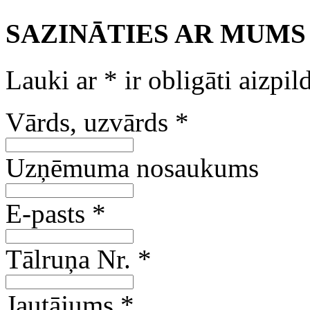
SAZINĀTIES AR MUMS
Lauki ar
*
ir obligāti aizpil
Vārds, uzvārds
*
Uzņēmuma nosaukums
E-pasts
*
Tālruņa Nr.
*
Jautājums
*