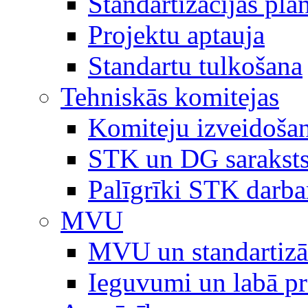
Standartizācijas plā
Projektu aptauja
Standartu tulkošana
Tehniskās komitejas
Komiteju izveidoša
STK un DG sarakst
Palīgrīki STK darb
MVU
MVU un standartizā
Ieguvumi un labā p