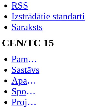
RSS
Izstrādātie standarti
Saraksts
CEN/TC 15
Pamatinformācija
Sastāvs
Apakškomitejas
Spoguļkomitejas
Projekti