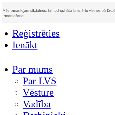
Mēs izmantojam sīkdatnes, lai nodrošinātu jums ērtu vietnes pārlūkoš
izmantošanai.
Reģistrēties
Ienākt
Par mums
Par LVS
Vēsture
Vadība