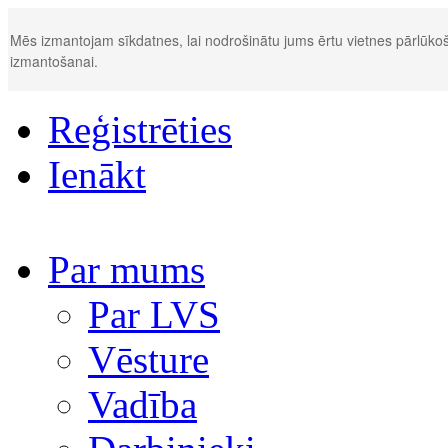
Mēs izmantojam sīkdatnes, lai nodrošinātu jums ērtu vietnes pārlūkoš
izmantošanai.
Reģistrēties
Ienākt
Par mums
Par LVS
Vēsture
Vadība