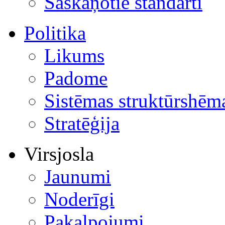
Saskaņotie standarti
Politika
Likums
Padome
Sistēmas struktūrshēm
Stratēģija
Virsjosla
Jaunumi
Noderīgi
Pakalpojumi