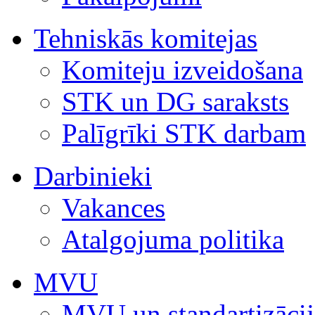
Tehniskās komitejas
Komiteju izveidošana
STK un DG saraksts
Palīgrīki STK darbam
Darbinieki
Vakances
Atalgojuma politika
MVU
MVU un standartizācij