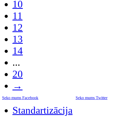
10
11
12
13
14
...
20
→
Seko mums Facebook
Seko mums Twitter
Standartizācija