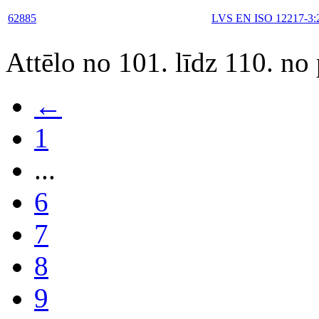
62885
LVS EN ISO 12217-3:
Attēlo no 101. līdz 110. no
←
1
...
6
7
8
9