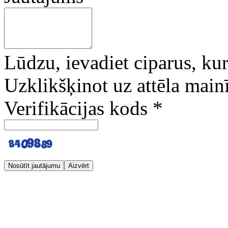
Lūdzu, ievadiet ciparus, kuri
Uzklikšķinot uz attēla mainī
Verifikācijas kods
*
Nosūtīt jautājumu
Aizvērt