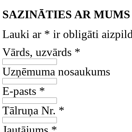
SAZINĀTIES AR MUMS
Lauki ar
*
ir obligāti aizpil
Vārds, uzvārds
*
Uzņēmuma nosaukums
E-pasts
*
Tālruņa Nr.
*
Jautājums
*