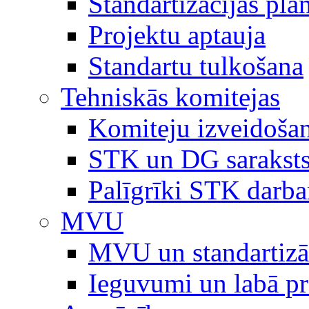
Standartizācijas plā
Projektu aptauja
Standartu tulkošana
Tehniskās komitejas
Komiteju izveidoša
STK un DG sarakst
Palīgrīki STK darb
MVU
MVU un standartizā
Ieguvumi un labā p