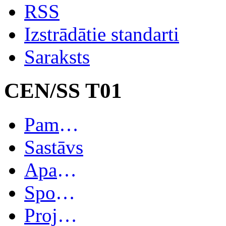
RSS
Izstrādātie standarti
Saraksts
CEN/SS T01
Pamatinformācija
Sastāvs
Apakškomitejas
Spoguļkomitejas
Projekti