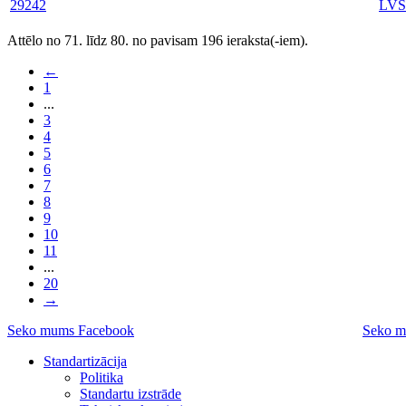
29242
LVS
Attēlo no 71. līdz 80. no pavisam 196 ieraksta(-iem).
←
1
...
3
4
5
6
7
8
9
10
11
...
20
→
Seko mums Facebook
Seko m
Standartizācija
Politika
Standartu izstrāde