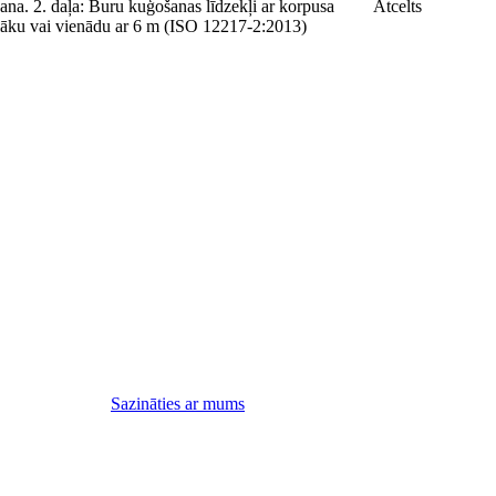
ana. 2. daļa: Buru kuģošanas līdzekļi ar korpusa
Atcelts
lāku vai vienādu ar 6 m (ISO 12217-2:2013)
Sazināties ar mums