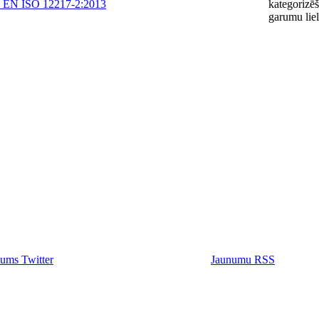
 EN ISO 12217-2:2013
kategorizēš
garumu lie
ums Twitter
Jaunumu RSS