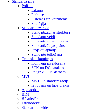
Standartizācija
Politika
Likums
Padome
Sistēmas struktūrshēma
Stratēģija
Standartu izstrāde
Standartizācijas struktūra
Standartu veidi
Standartizācijas process
Standartizācijas plāns
Projektu aptauja
Standartu tulkošana
Tehniskās komitejas
Komiteju izveidošana
STK un DG saraksts
Palīgrīki STK darbam
MVU
MVU un standartizācija
Ieguvumi un labā prakse
Apmācības
BIM
Būvniecība
Eirokodeksi
Standarti un vide