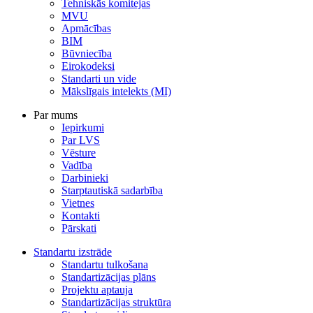
Tehniskās komitejas
MVU
Apmācības
BIM
Būvniecība
Eirokodeksi
Standarti un vide
Mākslīgais intelekts (MI)
Par mums
Iepirkumi
Par LVS
Vēsture
Vadība
Darbinieki
Starptautiskā sadarbība
Vietnes
Kontakti
Pārskati
Standartu izstrāde
Standartu tulkošana
Standartizācijas plāns
Projektu aptauja
Standartizācijas struktūra