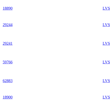
18890
LVS
29244
LVS
29241
LVS
59766
LVS
62883
LVS
18900
LVS