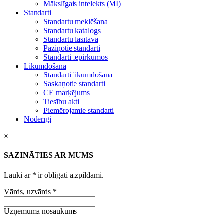
Mākslīgais intelekts (MI)
Standarti
Standartu meklēšana
Standartu katalogs
Standartu lasītava
Paziņotie standarti
Standarti iepirkumos
Likumdošana
Standarti likumdošanā
Saskaņotie standarti
CE marķējums
Tiesību akti
Piemērojamie standarti
Noderīgi
×
SAZINĀTIES AR MUMS
Lauki ar
*
ir obligāti aizpildāmi.
Vārds, uzvārds
*
Uzņēmuma nosaukums