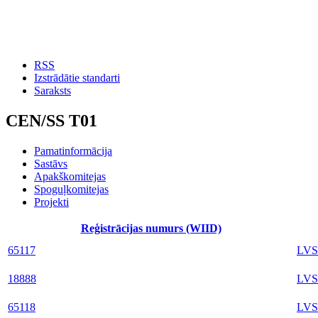
RSS
Izstrādātie standarti
Saraksts
CEN/SS T01
Pamatinformācija
Sastāvs
Apakškomitejas
Spoguļkomitejas
Projekti
Reģistrācijas numurs (WIID)
65117
LVS
18888
LVS
65118
LVS