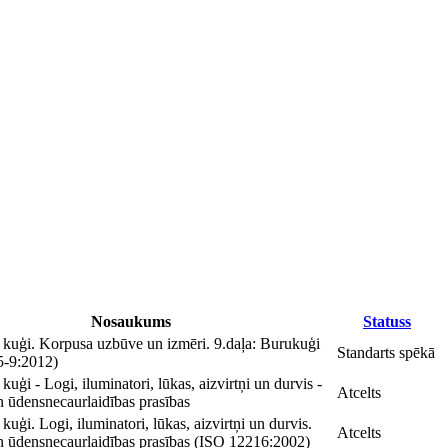
Nosaukums
Statuss
kuģi. Korpusa uzbūve un izmēri. 9.daļa: Burukuģi
Standarts spēkā
5-9:2012)
uģi - Logi, iluminatori, lūkas, aizvirtņi un durvis -
Atcelts
n ūdensnecaurlaidības prasības
uģi. Logi, iluminatori, lūkas, aizvirtņi un durvis.
Atcelts
un ūdensnecaurlaidības prasības (ISO 12216:2002)