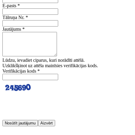
E-pasts
*
Tālruņa Nr.
*
Jautājums
*
Lūdzu, ievadiet ciparus, kuri norādīti attēlā.
Uzklikšķinot uz attēla mainīsies verifikācijas kods.
Verifikācijas kods
*
Nosūtīt jautājumu
Aizvērt