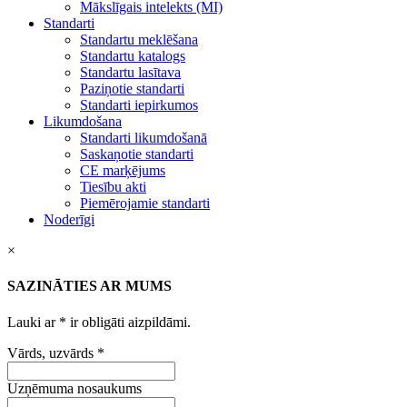
Mākslīgais intelekts (MI)
Standarti
Standartu meklēšana
Standartu katalogs
Standartu lasītava
Paziņotie standarti
Standarti iepirkumos
Likumdošana
Standarti likumdošanā
Saskaņotie standarti
CE marķējums
Tiesību akti
Piemērojamie standarti
Noderīgi
×
SAZINĀTIES AR MUMS
Lauki ar
*
ir obligāti aizpildāmi.
Vārds, uzvārds
*
Uzņēmuma nosaukums