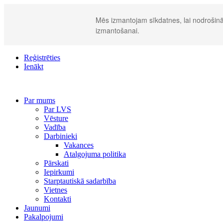
Mēs izmantojam sīkdatnes, lai nodrošināt
izmantošanai.
Reģistrēties
Ienākt
Par mums
Par LVS
Vēsture
Vadība
Darbinieki
Vakances
Atalgojuma politika
Pārskati
Iepirkumi
Starptautiskā sadarbība
Vietnes
Kontakti
Jaunumi
Pakalpojumi