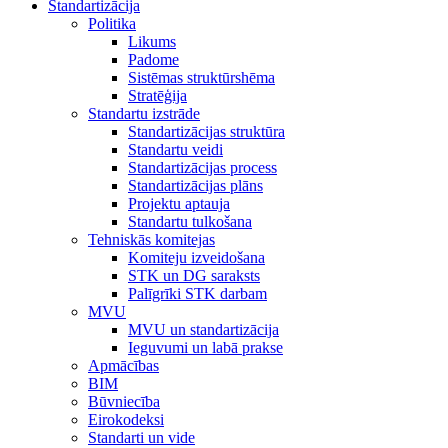
Standartizācija
Politika
Likums
Padome
Sistēmas struktūrshēma
Stratēģija
Standartu izstrāde
Standartizācijas struktūra
Standartu veidi
Standartizācijas process
Standartizācijas plāns
Projektu aptauja
Standartu tulkošana
Tehniskās komitejas
Komiteju izveidošana
STK un DG saraksts
Palīgrīki STK darbam
MVU
MVU un standartizācija
Ieguvumi un labā prakse
Apmācības
BIM
Būvniecība
Eirokodeksi
Standarti un vide