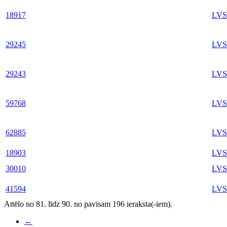
18917
LVS
29245
LVS
29243
LVS
59768
LVS
62885
LVS
18903
LVS
30010
LVS
41594
LVS
Attēlo no 81. līdz 90. no pavisam 196 ieraksta(-iem).
←