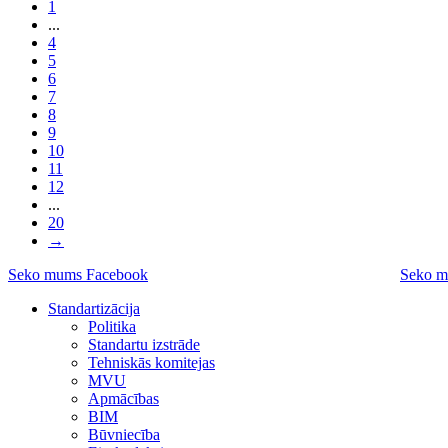
1
...
4
5
6
7
8
9
10
11
12
...
20
→
Seko mums Facebook
Seko m
Standartizācija
Politika
Standartu izstrāde
Tehniskās komitejas
MVU
Apmācības
BIM
Būvniecība