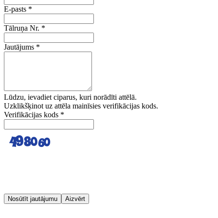
E-pasts
*
Tālruņa Nr.
*
Jautājums
*
Lūdzu, ievadiet ciparus, kuri norādīti attēlā.
Uzklikšķinot uz attēla mainīsies verifikācijas kods.
Verifikācijas kods
*
Nosūtīt jautājumu
Aizvērt