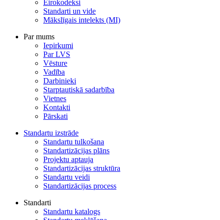
Eirokodeksi
Standarti un vide
Mākslīgais intelekts (MI)
Par mums
Iepirkumi
Par LVS
Vēsture
Vadība
Darbinieki
Starptautiskā sadarbība
Vietnes
Kontakti
Pārskati
Standartu izstrāde
Standartu tulkošana
Standartizācijas plāns
Projektu aptauja
Standartizācijas struktūra
Standartu veidi
Standartizācijas process
Standarti
Standartu katalogs