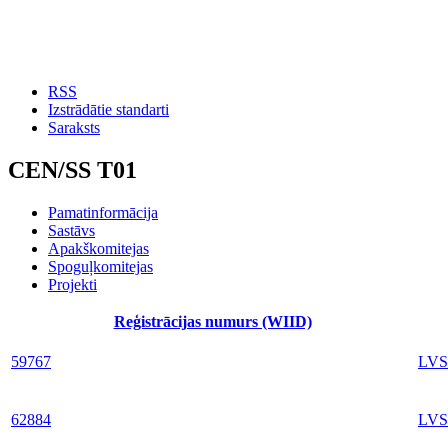
RSS
Izstrādātie standarti
Saraksts
CEN/SS T01
Pamatinformācija
Sastāvs
Apakškomitejas
Spoguļkomitejas
Projekti
Reģistrācijas numurs (WIID)
59767
LVS
62884
LVS