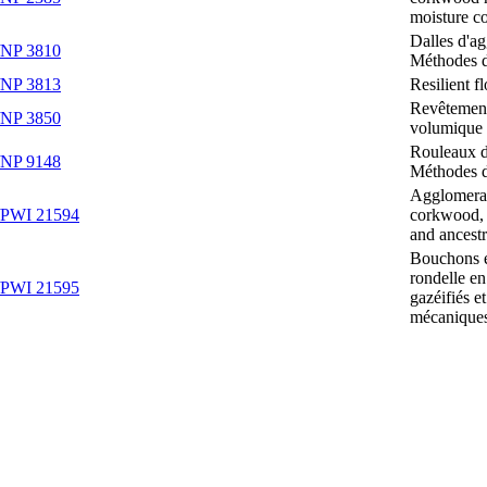
moisture c
Dalles d'a
/NP 3810
Méthodes d
/NP 3813
Resilient f
Revêtement
/NP 3850
volumique 
Rouleaux d
/NP 9148
Méthodes d
Agglomerat
/PWI 21594
corkwood, f
and ancest
Bouchons e
rondelle en
/PWI 21595
gazéifiés e
mécaniques