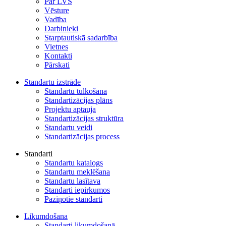
Par LVS
Vēsture
Vadība
Darbinieki
Starptautiskā sadarbība
Vietnes
Kontakti
Pārskati
Standartu izstrāde
Standartu tulkošana
Standartizācijas plāns
Projektu aptauja
Standartizācijas struktūra
Standartu veidi
Standartizācijas process
Standarti
Standartu katalogs
Standartu meklēšana
Standartu lasītava
Standarti iepirkumos
Paziņotie standarti
Likumdošana
Standarti likumdošanā