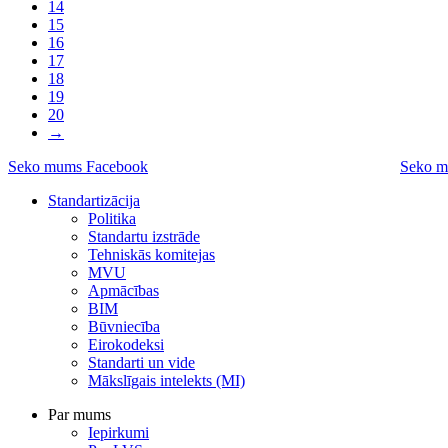
14
15
16
17
18
19
20
→
Seko mums Facebook
Seko m
Standartizācija
Politika
Standartu izstrāde
Tehniskās komitejas
MVU
Apmācības
BIM
Būvniecība
Eirokodeksi
Standarti un vide
Mākslīgais intelekts (MI)
Par mums
Iepirkumi