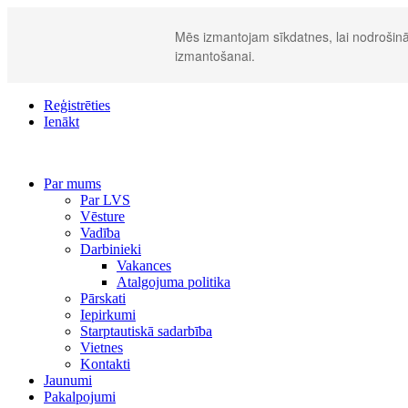
Mēs izmantojam sīkdatnes, lai nodrošināt
izmantošanai.
Reģistrēties
Ienākt
Par mums
Par LVS
Vēsture
Vadība
Darbinieki
Vakances
Atalgojuma politika
Pārskati
Iepirkumi
Starptautiskā sadarbība
Vietnes
Kontakti
Jaunumi
Pakalpojumi