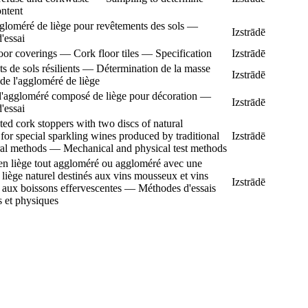
ontent
ggloméré de liège pour revêtements des sols —
Izstrādē
'essai
loor coverings — Cork floor tiles — Specification
Izstrādē
s de sols résilients — Détermination de la masse
Izstrādē
de l'aggloméré de liège
'aggloméré composé de liège pour décoration —
Izstrādē
'essai
ed cork stoppers with two discs of natural
or special sparkling wines produced by traditional
Izstrādē
ral methods — Mechanical and physical test methods
n liège tout aggloméré ou aggloméré avec une
 liège naturel destinés aux vins mousseux et vins
Izstrādē
t aux boissons effervescentes — Méthodes d'essais
 et physiques