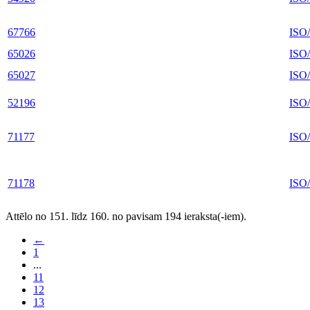
67766
ISO
65026
ISO
65027
ISO
52196
ISO
71177
ISO
71178
ISO
Attēlo no 151. līdz 160. no pavisam 194 ieraksta(-iem).
←
1
...
11
12
13