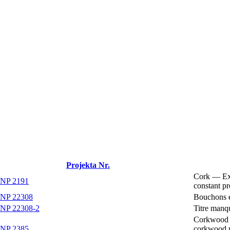
Projekta Nr.
Cork — Ex
/NP 2191
constant pr
/NP 22308
Bouchons e
/NP 22308-2
Titre manq
Corkwood in
/NP 2385
corkwood r