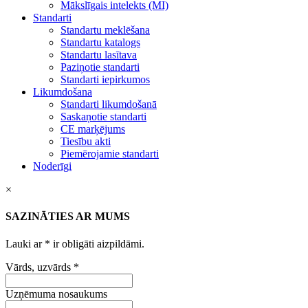
Mākslīgais intelekts (MI)
Standarti
Standartu meklēšana
Standartu katalogs
Standartu lasītava
Paziņotie standarti
Standarti iepirkumos
Likumdošana
Standarti likumdošanā
Saskaņotie standarti
CE marķējums
Tiesību akti
Piemērojamie standarti
Noderīgi
×
SAZINĀTIES AR MUMS
Lauki ar
*
ir obligāti aizpildāmi.
Vārds, uzvārds
*
Uzņēmuma nosaukums