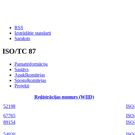
RSS
Izstrādātie standarti
Saraksts
ISO/TC 87
Pamatinformācija
Sastāvs
Apakškomitejas
Spoguļkomitejas
Projekti
Reģistrācijas numurs (WIID)
52198
ISO
67765
ISO
89154
ISO
54920
ISO