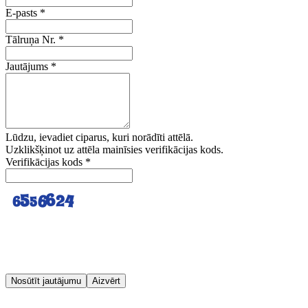
E-pasts
*
Tālruņa Nr.
*
Jautājums
*
Lūdzu, ievadiet ciparus, kuri norādīti attēlā.
Uzklikšķinot uz attēla mainīsies verifikācijas kods.
Verifikācijas kods
*
Nosūtīt jautājumu
Aizvērt