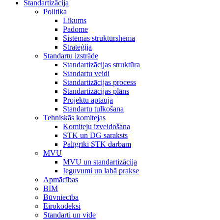
Standartizācija
Politika
Likums
Padome
Sistēmas struktūrshēma
Stratēģija
Standartu izstrāde
Standartizācijas struktūra
Standartu veidi
Standartizācijas process
Standartizācijas plāns
Projektu aptauja
Standartu tulkošana
Tehniskās komitejas
Komiteju izveidošana
STK un DG saraksts
Palīgrīki STK darbam
MVU
MVU un standartizācija
Ieguvumi un labā prakse
Apmācības
BIM
Būvniecība
Eirokodeksi
Standarti un vide