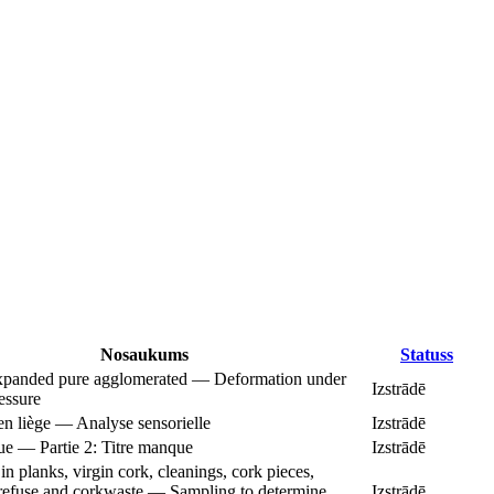
Nosaukums
Statuss
panded pure agglomerated — Deformation under
Izstrādē
essure
n liège — Analyse sensorielle
Izstrādē
ue — Partie 2: Titre manque
Izstrādē
 planks, virgin cork, cleanings, cork pieces,
efuse and corkwaste — Sampling to determine
Izstrādē