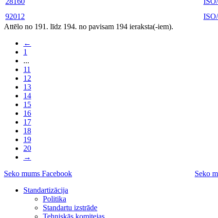
28160
ISO
92012
ISO
Attēlo no 191. līdz 194. no pavisam 194 ieraksta(-iem).
←
1
...
11
12
13
14
15
16
17
18
19
20
→
Seko mums Facebook
Seko m
Standartizācija
Politika
Standartu izstrāde
Tehniskās komitejas