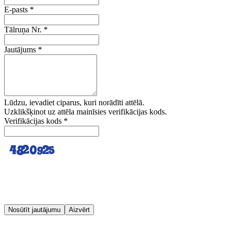
E-pasts
*
Tālruņa Nr.
*
Jautājums
*
Lūdzu, ievadiet ciparus, kuri norādīti attēlā.
Uzklikšķinot uz attēla mainīsies verifikācijas kods.
Verifikācijas kods
*
Nosūtīt jautājumu
Aizvērt