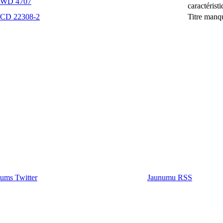
/WD 4707
caractérist
/CD 22308-2
Titre manq
ums Twitter
Jaunumu RSS