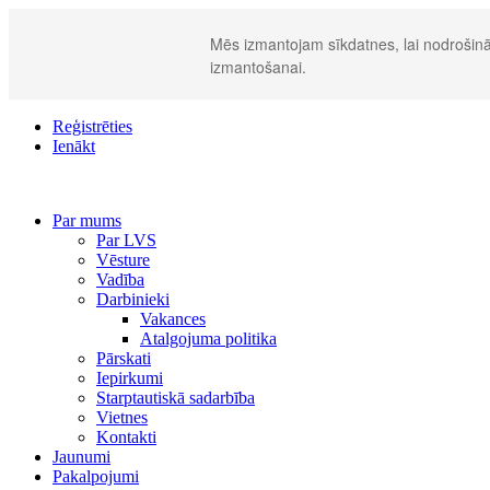
Mēs izmantojam sīkdatnes, lai nodrošināt
izmantošanai.
Reģistrēties
Ienākt
Par mums
Par LVS
Vēsture
Vadība
Darbinieki
Vakances
Atalgojuma politika
Pārskati
Iepirkumi
Starptautiskā sadarbība
Vietnes
Kontakti
Jaunumi
Pakalpojumi