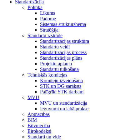
Standartizācija
Politika
Likums
Padome
Sistēmas struktūrshēma
Stratēģija
Standartu izstrāde
Standartizācijas struktūra
Standartu veidi
Standartizācijas process
Standartizācijas plāns
Projektu aptauja
Standartu tulkošana
Tehniskās komitejas
Komiteju izveidošana
STK un DG saraksts
Palīgrīki STK darbam
MVU
MVU un standartizācija
Ieguvumi un labā prakse
Apmācības
BIM
Būvniecība
Eirokodeksi
Standarti un vide