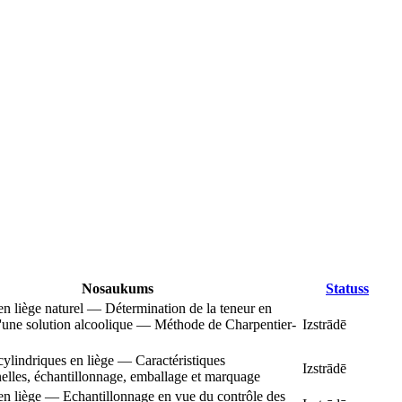
Nosaukums
Statuss
n liège naturel — Détermination de la teneur en
d'une solution alcoolique — Méthode de Charpentier-
Izstrādē
ylindriques en liège — Caractéristiques
Izstrādē
elles, échantillonnage, emballage et marquage
n liège — Echantillonnage en vue du contrôle des