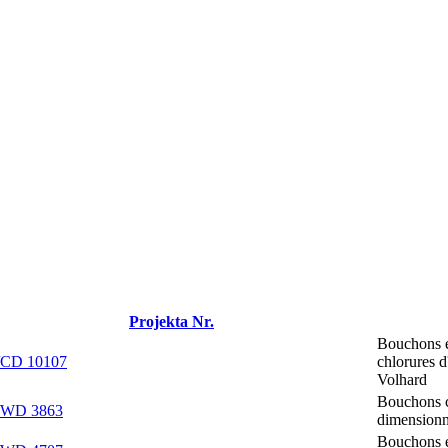
Projekta Nr.
Bouchons e
/CD 10107
chlorures 
Volhard
Bouchons c
/WD 3863
dimensionn
Bouchons e