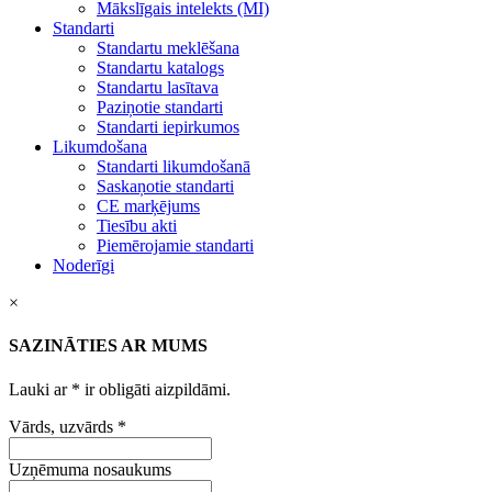
Mākslīgais intelekts (MI)
Standarti
Standartu meklēšana
Standartu katalogs
Standartu lasītava
Paziņotie standarti
Standarti iepirkumos
Likumdošana
Standarti likumdošanā
Saskaņotie standarti
CE marķējums
Tiesību akti
Piemērojamie standarti
Noderīgi
×
SAZINĀTIES AR MUMS
Lauki ar
*
ir obligāti aizpildāmi.
Vārds, uzvārds
*
Uzņēmuma nosaukums