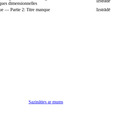
Izstrādē
iques dimensionnelles
ue — Partie 2: Titre manque
Izstrādē
Sazināties ar mums