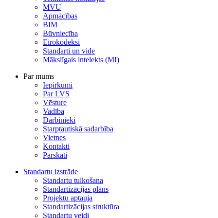
MVU
Apmācības
BIM
Būvniecība
Eirokodeksi
Standarti un vide
Mākslīgais intelekts (MI)
Par mums
Iepirkumi
Par LVS
Vēsture
Vadība
Darbinieki
Starptautiskā sadarbība
Vietnes
Kontakti
Pārskati
Standartu izstrāde
Standartu tulkošana
Standartizācijas plāns
Projektu aptauja
Standartizācijas struktūra
Standartu veidi