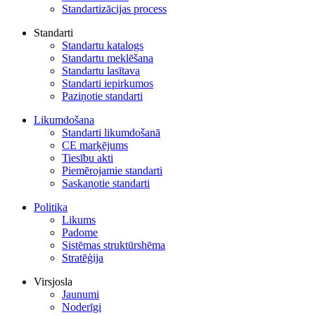
Standartizācijas process
Standarti
Standartu katalogs
Standartu meklēšana
Standartu lasītava
Standarti iepirkumos
Paziņotie standarti
Likumdošana
Standarti likumdošanā
CE marķējums
Tiesību akti
Piemērojamie standarti
Saskaņotie standarti
Politika
Likums
Padome
Sistēmas struktūrshēma
Stratēģija
Virsjosla
Jaunumi
Noderīgi