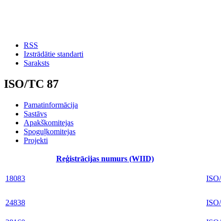
RSS
Izstrādātie standarti
Saraksts
ISO/TC 87
Pamatinformācija
Sastāvs
Apakškomitejas
Spoguļkomitejas
Projekti
Reģistrācijas numurs (WIID)
18083
ISO
24838
ISO