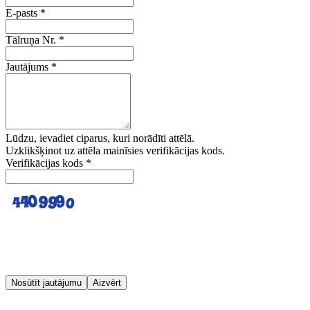
E-pasts
*
Tālruņa Nr.
*
Jautājums
*
Lūdzu, ievadiet ciparus, kuri norādīti attēlā.
Uzklikšķinot uz attēla mainīsies verifikācijas kods.
Verifikācijas kods
*
Nosūtīt jautājumu
Aizvērt