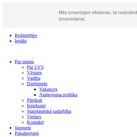
Mēs izmantojam sīkdatnes, lai nodrošināt
izmantošanai.
Reģistrēties
Ienākt
Par mums
Par LVS
Vēsture
Vadība
Darbinieki
Vakances
Atalgojuma politika
Pārskati
Iepirkumi
Starptautiskā sadarbība
Vietnes
Kontakti
Jaunumi
Pakalpojumi