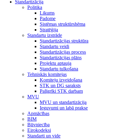
Standartizācija
Politika
Likums
Padome
Sistēmas struktūrshēma
Stratēģija
Standartu izstrāde
Standartizācijas struktūra
Standartu veidi
Standartizācijas process
Standartizācijas plāns
Projektu aptauja
Standartu tulkošana
Tehniskās komitejas
Komiteju izveidošana
STK un DG saraksts
Palīgrīki STK darbam
MVU
MVU un standartizācija
Ieguvumi un labā prakse
Apmācības
BIM
Būvniecība
Eirokodeksi
Standarti un vide