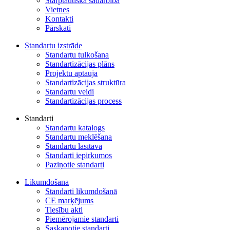
Starptautiskā sadarbība
Vietnes
Kontakti
Pārskati
Standartu izstrāde
Standartu tulkošana
Standartizācijas plāns
Projektu aptauja
Standartizācijas struktūra
Standartu veidi
Standartizācijas process
Standarti
Standartu katalogs
Standartu meklēšana
Standartu lasītava
Standarti iepirkumos
Paziņotie standarti
Likumdošana
Standarti likumdošanā
CE marķējums
Tiesību akti
Piemērojamie standarti
Saskaņotie standarti