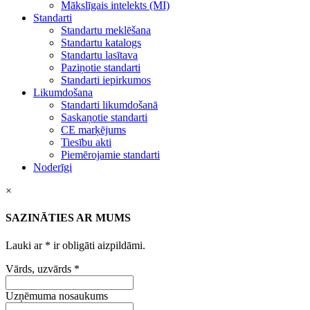
Mākslīgais intelekts (MI)
Standarti
Standartu meklēšana
Standartu katalogs
Standartu lasītava
Paziņotie standarti
Standarti iepirkumos
Likumdošana
Standarti likumdošanā
Saskaņotie standarti
CE marķējums
Tiesību akti
Piemērojamie standarti
Noderīgi
×
SAZINĀTIES AR MUMS
Lauki ar
*
ir obligāti aizpildāmi.
Vārds, uzvārds
*
Uzņēmuma nosaukums