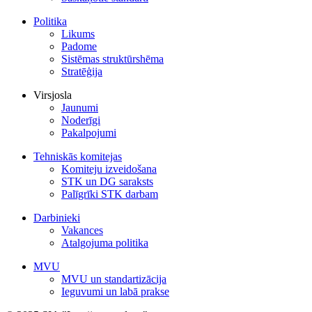
Politika
Likums
Padome
Sistēmas struktūrshēma
Stratēģija
Virsjosla
Jaunumi
Noderīgi
Pakalpojumi
Tehniskās komitejas
Komiteju izveidošana
STK un DG saraksts
Palīgrīki STK darbam
Darbinieki
Vakances
Atalgojuma politika
MVU
MVU un standartizācija
Ieguvumi un labā prakse