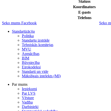
Statuss
Koordinators
E-pasts
Telefons
Seko mums Facebook
Seko m
Standartizācija
Politika
Standartu izstrāde
Tehniskās komitejas
MVU
Apmācības
BIM
Būvniecība
Eirokodeksi
Standarti un vide
Mākslīgais intelekts (MI)
Par mums
Iepirkumi
Par LVS
Vēsture
Vadība
Darbinieki