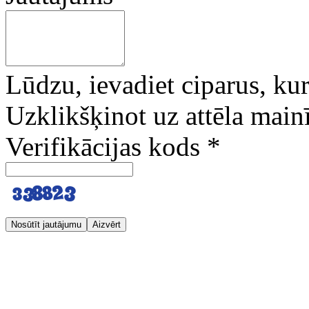
Lūdzu, ievadiet ciparus, kuri
Uzklikšķinot uz attēla mainī
Verifikācijas kods
*
Nosūtīt jautājumu
Aizvērt