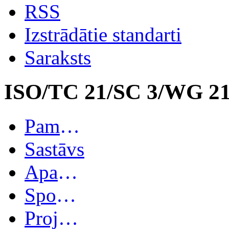
RSS
Izstrādātie standarti
Saraksts
ISO/TC 21/SC 3/WG 2
Pamatinformācija
Sastāvs
Apakškomitejas
Spoguļkomitejas
Projekti