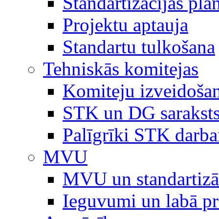
Standartizācijas plā
Projektu aptauja
Standartu tulkošana
Tehniskās komitejas
Komiteju izveidoša
STK un DG sarakst
Palīgrīki STK darb
MVU
MVU un standartizā
Ieguvumi un labā p