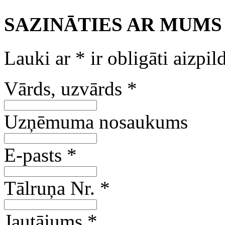
SAZINĀTIES AR MUMS
Lauki ar
*
ir obligāti aizpil
Vārds, uzvārds
*
Uzņēmuma nosaukums
E-pasts
*
Tālruņa Nr.
*
Jautājums
*