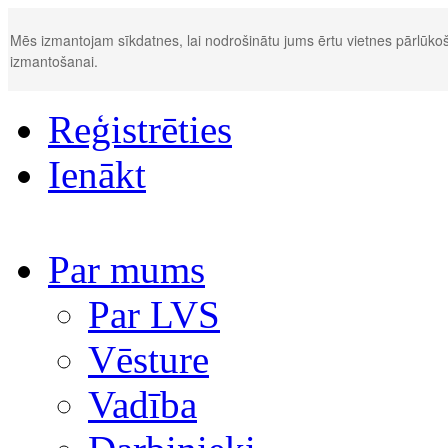
Mēs izmantojam sīkdatnes, lai nodrošinātu jums ērtu vietnes pārlūkoš
izmantošanai.
Reģistrēties
Ienākt
Par mums
Par LVS
Vēsture
Vadība