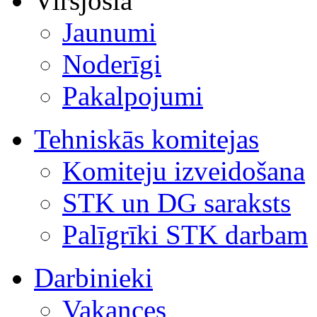
Virsjosla
Jaunumi
Noderīgi
Pakalpojumi
Tehniskās komitejas
Komiteju izveidošana
STK un DG saraksts
Palīgrīki STK darbam
Darbinieki
Vakances