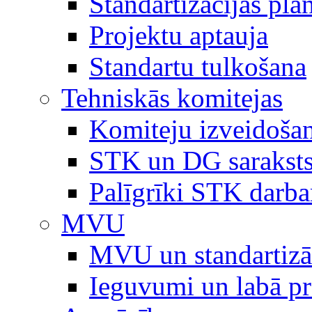
Standartizācijas plā
Projektu aptauja
Standartu tulkošana
Tehniskās komitejas
Komiteju izveidoša
STK un DG sarakst
Palīgrīki STK darb
MVU
MVU un standartizā
Ieguvumi un labā p