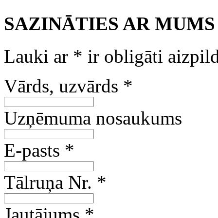
SAZINĀTIES AR MUMS
Lauki ar
*
ir obligāti aizpil
Vārds, uzvārds
*
Uzņēmuma nosaukums
E-pasts
*
Tālruņa Nr.
*
Jautājums
*