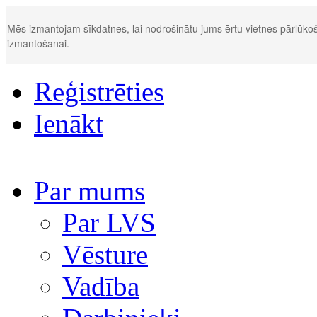
Mēs izmantojam sīkdatnes, lai nodrošinātu jums ērtu vietnes pārlūkoš
izmantošanai.
Reģistrēties
Ienākt
Par mums
Par LVS
Vēsture
Vadība