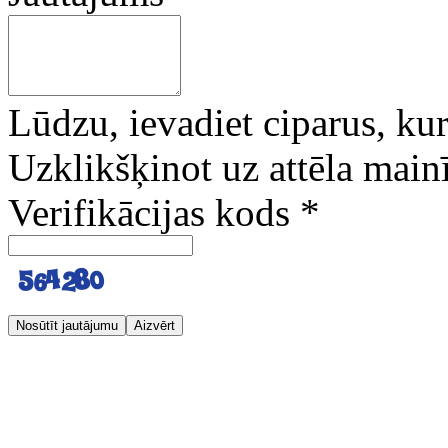
Lūdzu, ievadiet ciparus, kuri
Uzklikšķinot uz attēla mainī
Verifikācijas kods
*
Nosūtīt jautājumu
Aizvērt