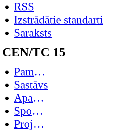
RSS
Izstrādātie standarti
Saraksts
CEN/TC 15
Pamatinformācija
Sastāvs
Apakškomitejas
Spoguļkomitejas
Projekti