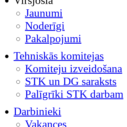
Virsjosla
Jaunumi
Noderīgi
Pakalpojumi
Tehniskās komitejas
Komiteju izveidošana
STK un DG saraksts
Palīgrīki STK darbam
Darbinieki
Vakances