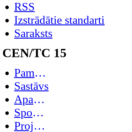
RSS
Izstrādātie standarti
Saraksts
CEN/TC 15
Pamatinformācija
Sastāvs
Apakškomitejas
Spoguļkomitejas
Projekti