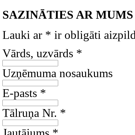
SAZINĀTIES AR MUMS
Lauki ar
*
ir obligāti aizpil
Vārds, uzvārds
*
Uzņēmuma nosaukums
E-pasts
*
Tālruņa Nr.
*
Jautājums
*