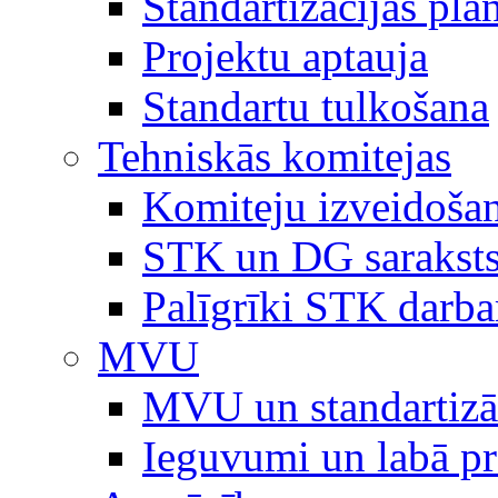
Standartizācijas plā
Projektu aptauja
Standartu tulkošana
Tehniskās komitejas
Komiteju izveidoša
STK un DG sarakst
Palīgrīki STK darb
MVU
MVU un standartizā
Ieguvumi un labā p