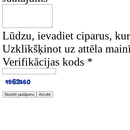
Lūdzu, ievadiet ciparus, kuri
Uzklikšķinot uz attēla mainī
Verifikācijas kods
*
Nosūtīt jautājumu
Aizvērt