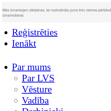
Mēs izmantojam sīkdatnes, lai nodrošinātu jums ērtu vietnes pārlūkoš
izmantošanai.
Reģistrēties
Ienākt
Par mums
Par LVS
Vēsture
Vadība